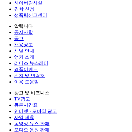
사이버감사실
견학 신청
성폭력신고센터
알립니다
공지사항
공고
채용공고
채널 안내
앵커 소개
리더스 뉴스레터
경품이벤트
위치 및 연락처
이용 도움말
광고 및 비즈니스
TV광고
큐톤시간표
인터넷 · 모바일 광고
사업 제휴
동영상 뉴스 판매
오디오 음원 판매