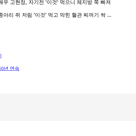
진
10년 연속