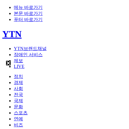
메뉴 바로가기
본문 바로가기
푸터 바로가기
YTN
YTN브랜드채널
장애인 서비스
제보
LIVE
정치
경제
사회
전국
국제
문화
스포츠
연예
비즈