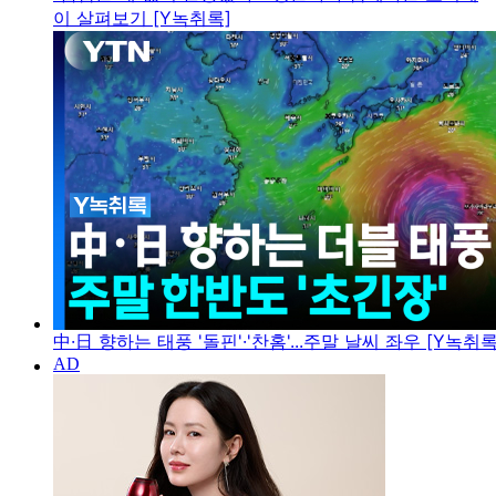
이 살펴보기 [Y녹취록]
中·日 향하는 태풍 '돌핀'·'찬홈'...주말 날씨 좌우 [Y녹취록