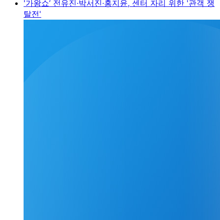
'가왕쇼’ 전유진·박서진·홍지윤, 센터 자리 위한 '관객 쟁
탈전'