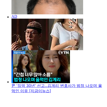
尹 '징역 30년' 선고...김계리 변호사가 법정 나오며 울
먹인 이유 [지금이뉴스]