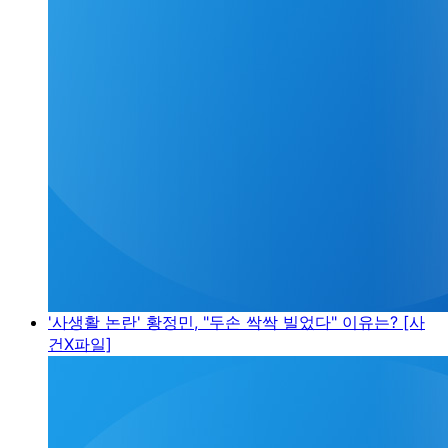
'사생활 논란' 황정민, "두손 싹싹 빌었다" 이유는? [사
건X파일]