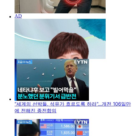
"세계의 선박들, 석유가 흐르도록 하라"...개전 106일만
에 전해진 종전합의