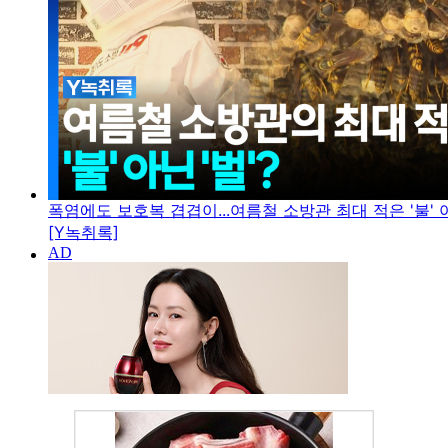
폭염에도 보호복 겹겹이...여름철 소방관 최대 적은 '불' 아
[Y녹취록]