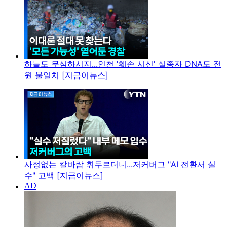
하늘도 무심하시지...인천 '훼손 시신' 실종자 DNA도 전
원 불일치 [지금이뉴스]
사정없는 칼바람 휘두르더니...저커버그 "AI 전환서 실
수" 고백 [지금이뉴스]