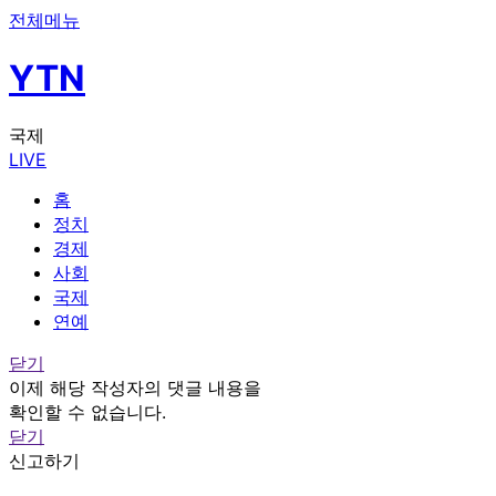
전체메뉴
YTN
국제
LIVE
홈
정치
경제
사회
국제
연예
닫기
이제 해당 작성자의 댓글 내용을
확인할 수 없습니다.
닫기
신고하기