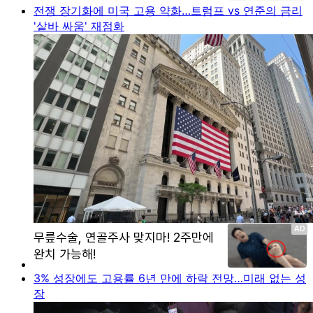
전쟁 장기화에 미국 고용 약화…트럼프 vs 연준의 금리
'샅바 싸움' 재점화
3% 성장에도 고용률 6년 만에 하락 전망…미래 없는 성
장