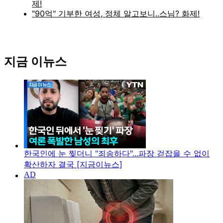
지금 이뉴스
한국인에 눈 찢더니 "죄송하다"...파장 걷잡을 수 없이
확산하자 결국 [지금이뉴스]