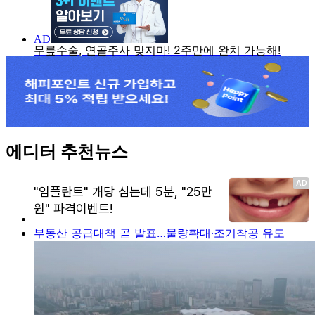
에디터 추천뉴스
부동산 공급대책 곧 발표…물량확대·조기착공 유도