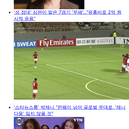
'성 접대' 심판이 맡은 7경기 '무패'..."유흥비로 2억 원
사적 유용"
'스타뉴스룸' 박제니 "런웨이 넘어 글로벌 무대로, '제니
다움' 잃지 않을 것"