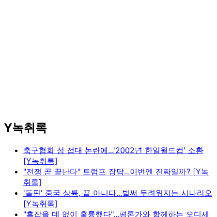
Y녹취록
축구협회 성 접대 논란에...'2002년 한일월드컵' 소환
[Y녹취록]
"전쟁 곧 끝난다" 트럼프 장담...이번엔 진짜일까? [Y녹
취록]
'돌핀' 중국 상륙, 끝 아니다...벌써 두려워지는 시나리오
[Y녹취록]
"흠잡을 데 없이 훌륭했다"...평론가와 함께하는 오디세