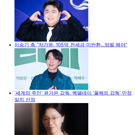
이승기 측 “차가원, 105억 전세금 미반환…엄벌 해야”
'세계의 주인' 윤가은 감독, 벡델데이 ‘올해의 감독’ 만장
일치 선정