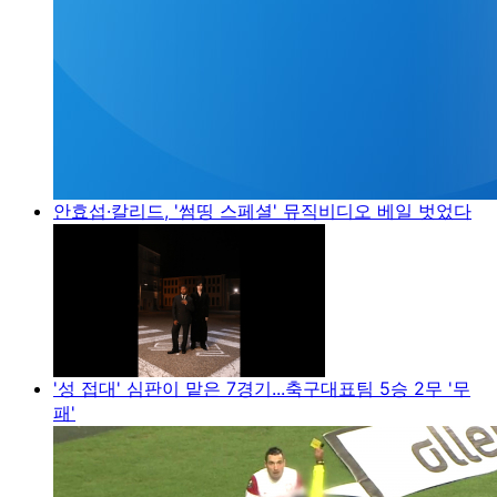
안효섭·칼리드, '썸띵 스페셜' 뮤직비디오 베일 벗었다
'성 접대' 심판이 맡은 7경기...축구대표팀 5승 2무 '무
패'