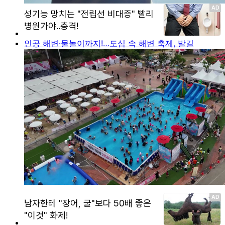
인공 해변·물놀이까지!…도심 속 해변 축제, 발길