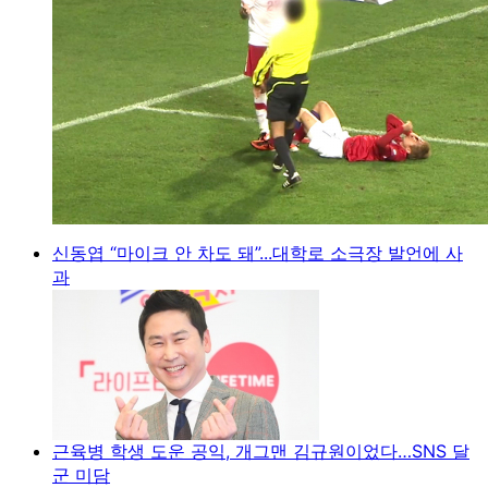
신동엽 “마이크 안 차도 돼”...대학로 소극장 발언에 사
과
근육병 학생 도운 공익, 개그맨 김규원이었다…SNS 달
군 미담