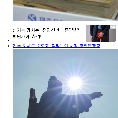
입추 지나도 수도권 '펄펄'…이 시각 광화문광장