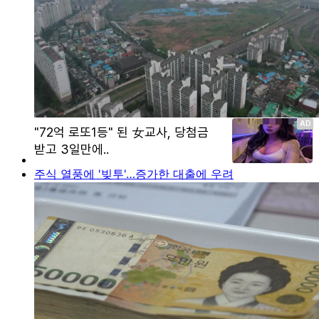
주식 열풍에 '빚투'…증가한 대출에 우려