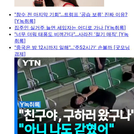
"참수 전 마지막 기회"...트럼프 '공습 보류' 진짜 이유?
[Y녹취록]
집주인 실거주 늘면 세입자는 어디로 가나 [Y녹취록]
"너무 더워 태풍도 비껴간다"...사라진 '절기 매직' [Y녹
취록]
"중국은 밤 12시까지 일해"...'주52시간' 손볼까 [굿모닝
경제]