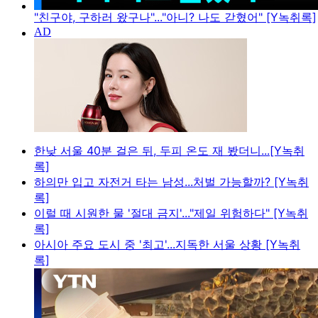
"친구야, 구하러 왔구나"..."아니? 나도 갇혔어" [Y녹취록]
한낮 서울 40분 걸은 뒤, 두피 온도 재 봤더니...[Y녹취
록]
하의만 입고 자전거 타는 남성...처벌 가능할까? [Y녹취
록]
이럴 때 시원한 물 '절대 금지'..."제일 위험하다" [Y녹취
록]
아시아 주요 도시 중 '최고'...지독한 서울 상황 [Y녹취
록]