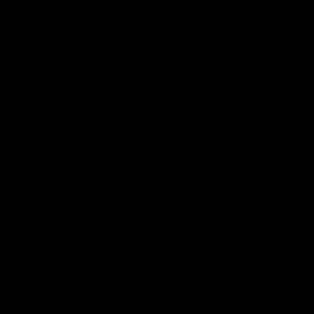
의 소리 없는 경고 [지금이뉴스]