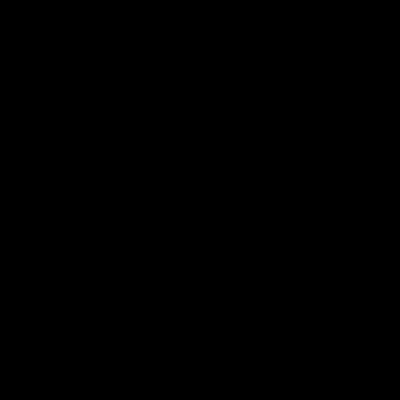
에디터 추천뉴스
단거리미사일 한 발 쏘고 침묵하는 북한…이유는?