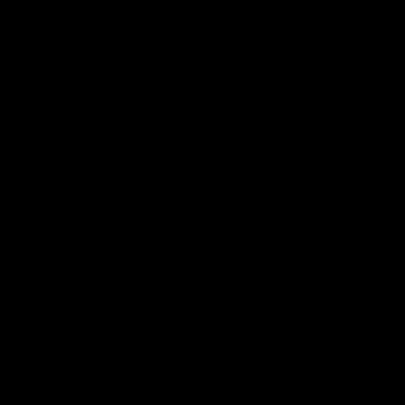
실시간 정보
AD