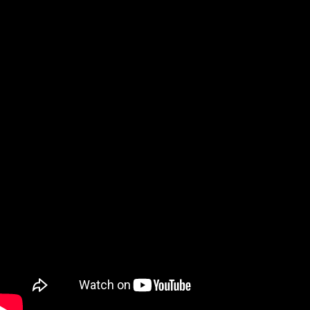
이승기 측 “차가원, 105억 전세금 미반환…엄벌 해야”
신동엽 “마이크 안 차도 돼”...대학로 소극장 발언에 사
과