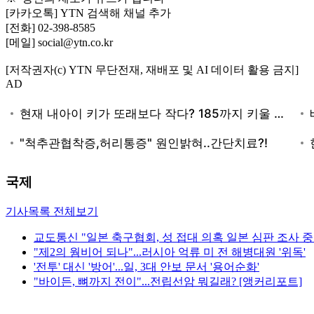
[카카오톡] YTN 검색해 채널 추가
[전화] 02-398-8585
[메일] social@ytn.co.kr
[저작권자(c) YTN 무단전재, 재배포 및 AI 데이터 활용 금지]
AD
국제
기사목록 전체보기
교도통신 "일본 축구협회, 성 접대 의혹 일본 심판 조사 중
"제2의 웜비어 되나"...러시아 억류 미 전 해병대원 '위독'
'전투' 대신 '방어'...일, 3대 안보 문서 '용어순화'
"바이든, 뼈까지 전이"...전립선암 뭐길래? [앵커리포트]