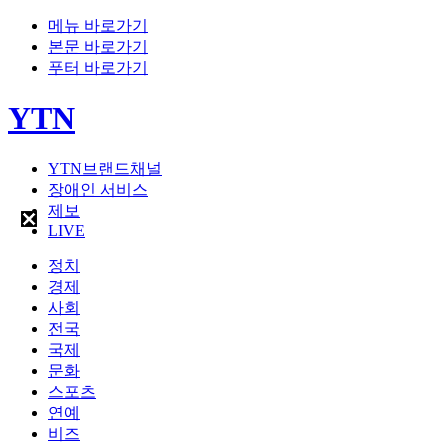
메뉴 바로가기
본문 바로가기
푸터 바로가기
YTN
YTN브랜드채널
장애인 서비스
제보
LIVE
정치
경제
사회
전국
국제
문화
스포츠
연예
비즈