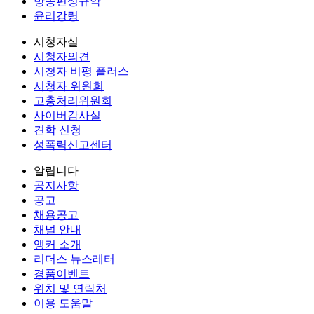
방송편성규약
윤리강령
시청자실
시청자의견
시청자 비평 플러스
시청자 위원회
고충처리위원회
사이버감사실
견학 신청
성폭력신고센터
알립니다
공지사항
공고
채용공고
채널 안내
앵커 소개
리더스 뉴스레터
경품이벤트
위치 및 연락처
이용 도움말