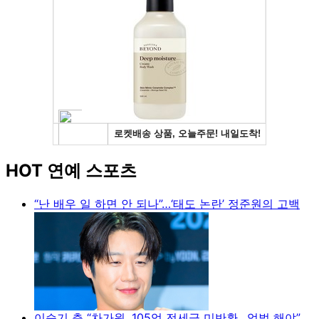
HOT 연예 스포츠
“난 배우 일 하면 안 되나”…‘태도 논란’ 정준원의 고백
이승기 측 “차가원, 105억 전세금 미반환…엄벌 해야”