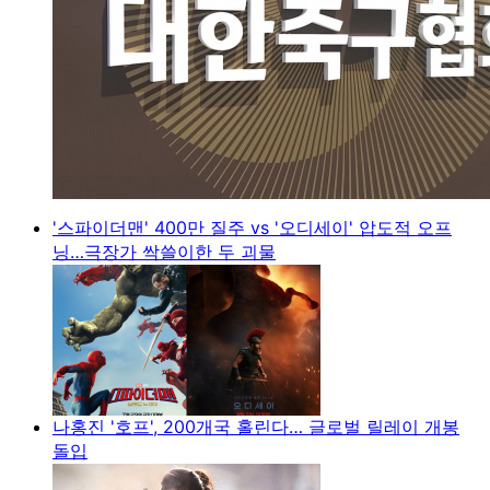
'스파이더맨' 400만 질주 vs '오디세이' 압도적 오프
닝…극장가 싹쓸이한 두 괴물
나홍진 '호프', 200개국 홀린다… 글로벌 릴레이 개봉
돌입