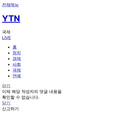
전체메뉴
YTN
국제
LIVE
홈
정치
경제
사회
국제
연예
닫기
이제 해당 작성자의 댓글 내용을
확인할 수 없습니다.
닫기
신고하기