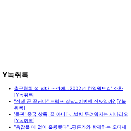
Y녹취록
축구협회 성 접대 논란에...'2002년 한일월드컵' 소환
[Y녹취록]
"전쟁 곧 끝난다" 트럼프 장담...이번엔 진짜일까? [Y녹
취록]
'돌핀' 중국 상륙, 끝 아니다...벌써 두려워지는 시나리오
[Y녹취록]
"흠잡을 데 없이 훌륭했다"...평론가와 함께하는 오디세