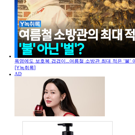
폭염에도 보호복 겹겹이...여름철 소방관 최대 적은 '불' 아
[Y녹취록]