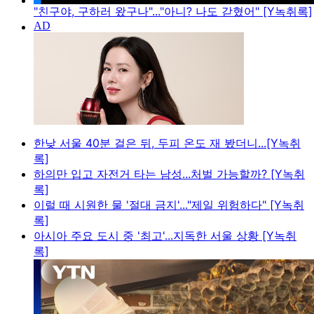
"친구야, 구하러 왔구나"..."아니? 나도 갇혔어" [Y녹취록]
한낮 서울 40분 걸은 뒤, 두피 온도 재 봤더니...[Y녹취
록]
하의만 입고 자전거 타는 남성...처벌 가능할까? [Y녹취
록]
이럴 때 시원한 물 '절대 금지'..."제일 위험하다" [Y녹취
록]
아시아 주요 도시 중 '최고'...지독한 서울 상황 [Y녹취
록]