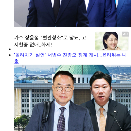
'돌려차기 실언' 서범수·진종오 징계 개시…윤리위는 내
홍