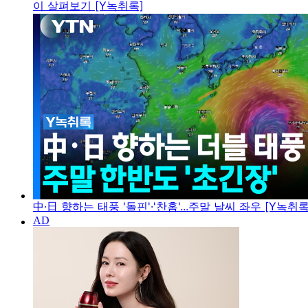
이 살펴보기 [Y녹취록]
中·日 향하는 태풍 '돌핀'·'찬홈'...주말 날씨 좌우 [Y녹취록