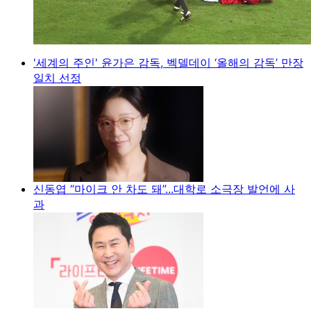
'세계의 주인' 윤가은 감독, 벡델데이 ‘올해의 감독’ 만장
일치 선정
신동엽 “마이크 안 차도 돼”...대학로 소극장 발언에 사
과