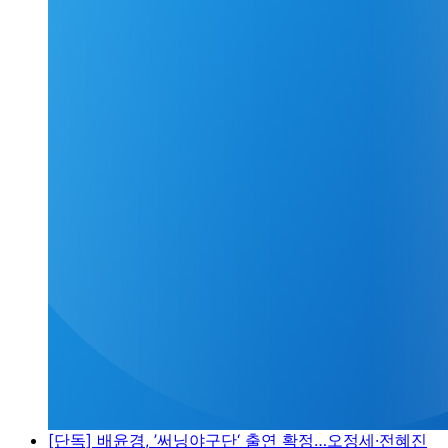
[단독] 배윤경, ’써닝야구단‘ 출연 확정…오정세·전혜진