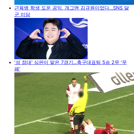
근육병 학생 도운 공익, 개그맨 김규원이었다…SNS 달
군 미담
'성 접대' 심판이 맡은 7경기...축구대표팀 5승 2무 '무
패'