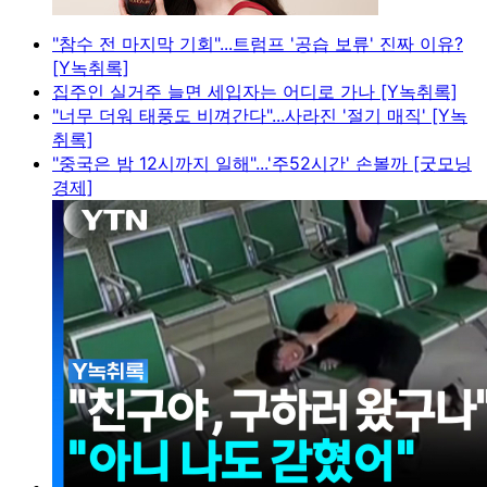
"참수 전 마지막 기회"...트럼프 '공습 보류' 진짜 이유?
[Y녹취록]
집주인 실거주 늘면 세입자는 어디로 가나 [Y녹취록]
"너무 더워 태풍도 비껴간다"...사라진 '절기 매직' [Y녹
취록]
"중국은 밤 12시까지 일해"...'주52시간' 손볼까 [굿모닝
경제]