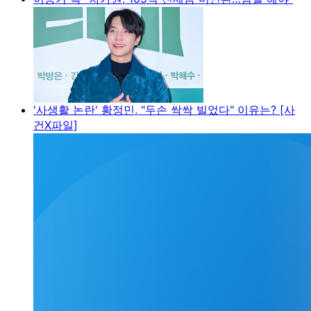
'사생활 논란' 황정민, "두손 싹싹 빌었다" 이유는? [사
건X파일]