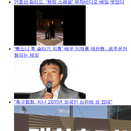
안효섭·칼리드, '썸띵 스페셜' 뮤직비디오 베일 벗었다
'뺑소니 후 술타기 의혹' 배우 이재룡 재판행…음주운전
혐의는 제외
"축구협회, 지난 2011년 외국인 심판에 성 접대"