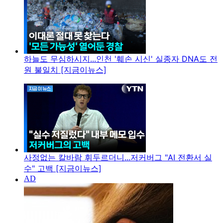
하늘도 무심하시지...인천 '훼손 시신' 실종자 DNA도 전
원 불일치 [지금이뉴스]
사정없는 칼바람 휘두르더니...저커버그 "AI 전환서 실
수" 고백 [지금이뉴스]