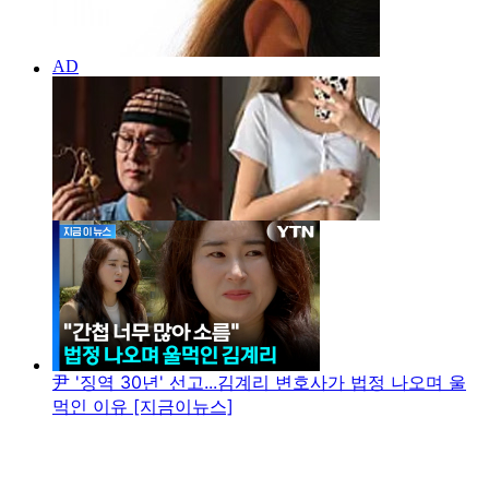
尹 '징역 30년' 선고...김계리 변호사가 법정 나오며 울
먹인 이유 [지금이뉴스]