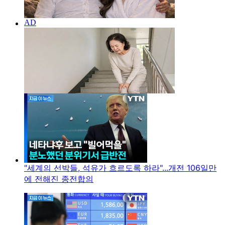
"세계의 선박들, 석유가 흐르도록 하라"...개전 106일만
에 전해진 종전합의