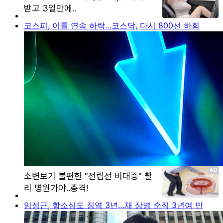
코스피, 이틀 연속 하락…코스닥, 다시 800선 하회
임성근, 항소심도 징역 3년…채 상병 순직 3년여 만