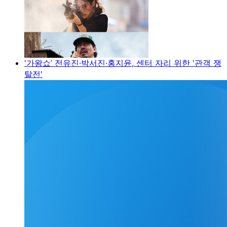
'가왕쇼’ 전유진·박서진·홍지윤, 센터 자리 위한 '관객 쟁
탈전'