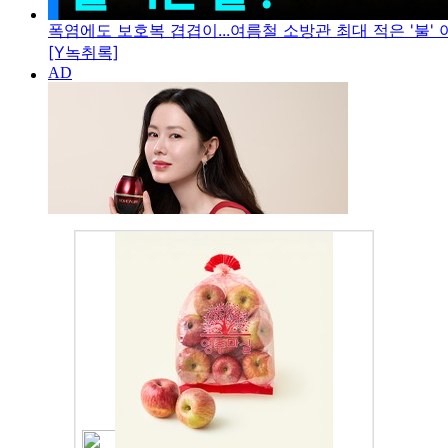
폭염에도 보호복 겹겹이...여름철 소방관 최대 적은 '불' 아
[Y녹취록]