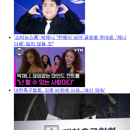
'스타뉴스룸' 박제니 "런웨이 넘어 글로벌 무대로, '제니
다움' 잃지 않을 것"
대한축구협회, 각종 비위에 사과...'쇄신 약속'