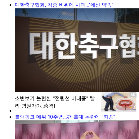
대한축구협회, 각종 비위에 사과…'쇄신 약속'
블랙핑크 데뷔 10주년…팬 홀대 논란에 "죄송"