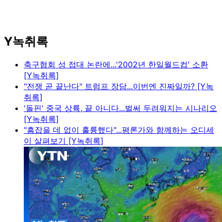
Y녹취록
축구협회 성 접대 논란에...'2002년 한일월드컵' 소환
[Y녹취록]
"전쟁 곧 끝난다" 트럼프 장담...이번엔 진짜일까? [Y녹
취록]
'돌핀' 중국 상륙, 끝 아니다...벌써 두려워지는 시나리오
[Y녹취록]
"흠잡을 데 없이 훌륭했다"...평론가와 함께하는 오디세
이 살펴보기 [Y녹취록]