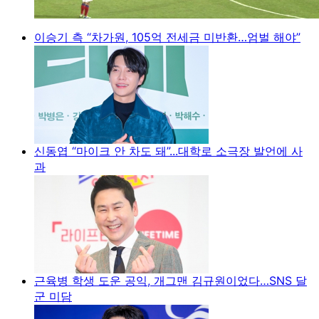
이승기 측 “차가원, 105억 전세금 미반환…엄벌 해야”
신동엽 “마이크 안 차도 돼”...대학로 소극장 발언에 사
과
근육병 학생 도운 공익, 개그맨 김규원이었다…SNS 달
군 미담