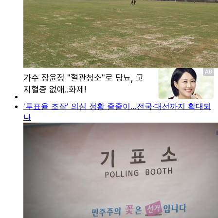
'투표율 조작' 의심 정황 줄줄이…전국·대선까지 확대되
나