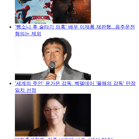
'뺑소니 후 술타기 의혹' 배우 이재룡 재판행…음주운전
혐의는 제외
'세계의 주인' 윤가은 감독, 벡델데이 ‘올해의 감독’ 만장
일치 선정