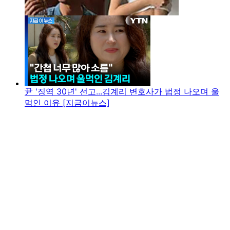
尹 '징역 30년' 선고...김계리 변호사가 법정 나오며 울
먹인 이유 [지금이뉴스]