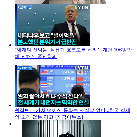
"세계의 선박들, 석유가 흐르도록 하라"...개전 106일만
에 전해진 종전합의
원화보다 가치 떨어진 통화는 사실상 없다...한국 경제
의 소리 없는 경고 [지금이뉴스]