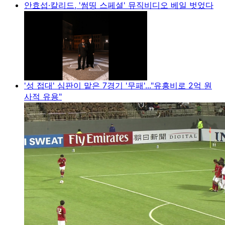
안효섭·칼리드, '썸띵 스페셜' 뮤직비디오 베일 벗었다
'성 접대' 심판이 맡은 7경기 '무패'..."유흥비로 2억 원
사적 유용"