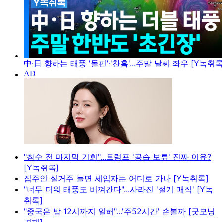
中·日 향하는 태풍 '돌핀'·'찬홈'...주말 날씨 좌우 [Y녹취록
"참수 전 마지막 기회"...트럼프 '공습 보류' 진짜 이유?
[Y녹취록]
집주인 실거주 늘면 세입자는 어디로 가나 [Y녹취록]
"너무 더워 태풍도 비껴간다"...사라진 '절기 매직' [Y녹
취록]
"중국은 밤 12시까지 일해"...'주52시간' 손볼까 [굿모닝