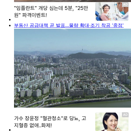
부동산 공급대책 곧 발표…물량 확대·조기 착공 '중점'