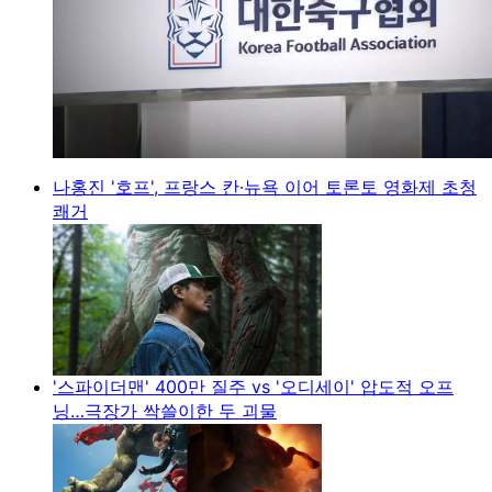
나홍진 '호프', 프랑스 칸·뉴욕 이어 토론토 영화제 초청
쾌거
'스파이더맨' 400만 질주 vs '오디세이' 압도적 오프
닝…극장가 싹쓸이한 두 괴물