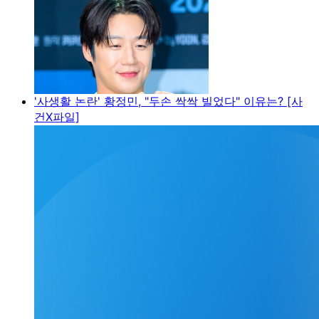
'사생활 논란' 황정민, "두손 싹싹 빌었다" 이유는? [사
건X파일]