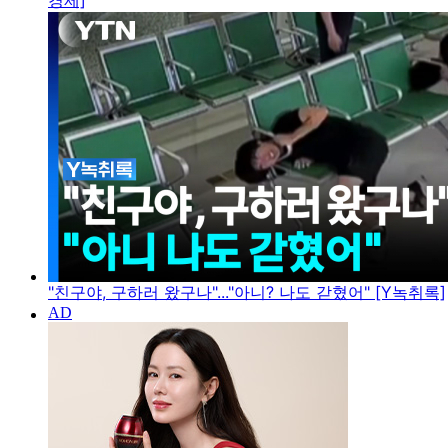
경제]
"친구야, 구하러 왔구나"..."아니? 나도 갇혔어" [Y녹취록]