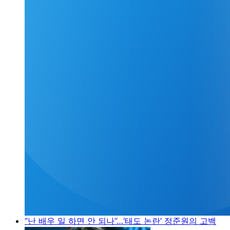
“난 배우 일 하면 안 되나”…‘태도 논란’ 정준원의 고백