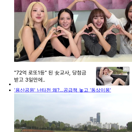
'용산공원' 난타전 왜?…공급책 놓고 '동상이몽'