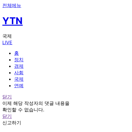
전체메뉴
YTN
국제
LIVE
홈
정치
경제
사회
국제
연예
닫기
이제 해당 작성자의 댓글 내용을
확인할 수 없습니다.
닫기
신고하기