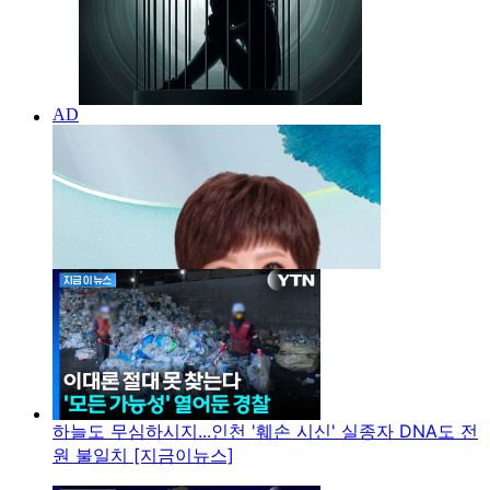
하늘도 무심하시지...인천 '훼손 시신' 실종자 DNA도 전
원 불일치 [지금이뉴스]