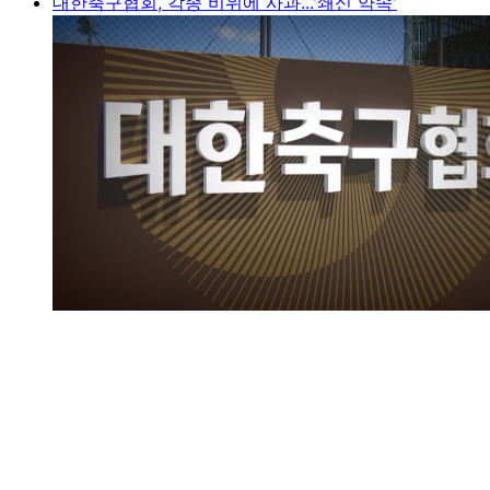
대한축구협회, 각종 비위에 사과...'쇄신 약속'