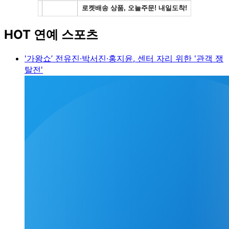
HOT 연예 스포츠
'가왕쇼’ 전유진·박서진·홍지윤, 센터 자리 위한 '관객 쟁
탈전'