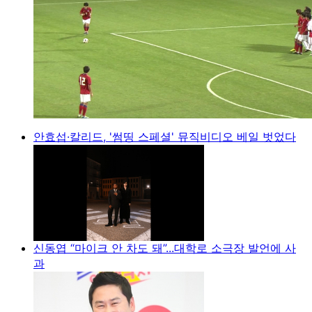
안효섭·칼리드, '썸띵 스페셜' 뮤직비디오 베일 벗었다
신동엽 “마이크 안 차도 돼”...대학로 소극장 발언에 사
과