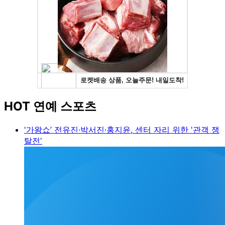
HOT 연예 스포츠
'가왕쇼’ 전유진·박서진·홍지윤, 센터 자리 위한 '관객 쟁
탈전'