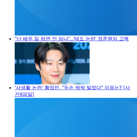
“난 배우 일 하면 안 되나”…‘태도 논란’ 정준원의 고백
'사생활 논란' 황정민, "두손 싹싹 빌었다" 이유는? [사
건X파일]