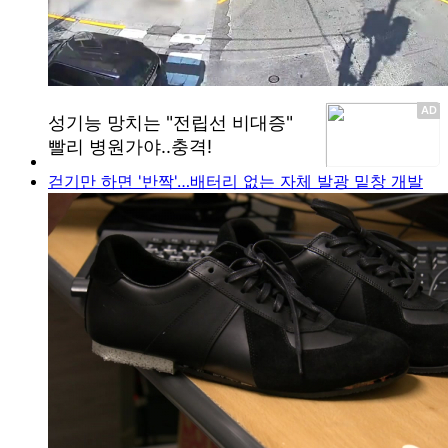
걷기만 하면 '반짝'…배터리 없는 자체 발광 밑창 개발