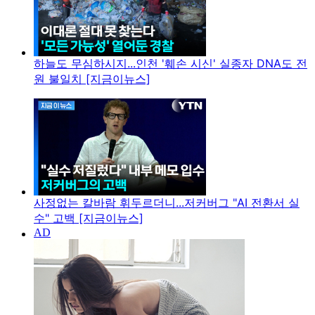
하늘도 무심하시지...인천 '훼손 시신' 실종자 DNA도 전
원 불일치 [지금이뉴스]
사정없는 칼바람 휘두르더니...저커버그 "AI 전환서 실
수" 고백 [지금이뉴스]