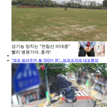
"계좌 빌려주면 월 100만 원"…범죄조직에 대포통장