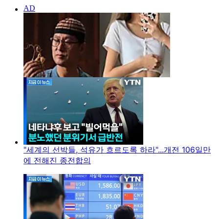
"세계의 선박들, 석유가 흐르도록 하라"...개전 106일만
에 전해진 종전합의