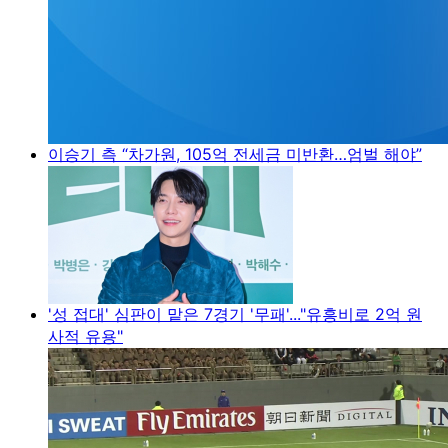
이승기 측 “차가원, 105억 전세금 미반환…엄벌 해야”
'성 접대' 심판이 맡은 7경기 '무패'..."유흥비로 2억 원
사적 유용"