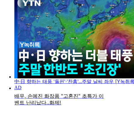
中·日 향하는 태풍 '돌핀'·'찬홈'...주말 날씨 좌우 [Y녹취록