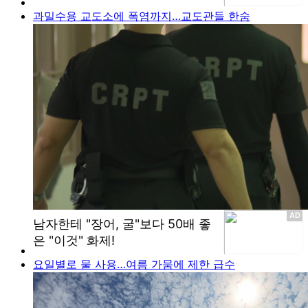
과밀수용 교도소에 폭염까지…교도관들 한숨
요일별로 물 사용…여름 가뭄에 제한 급수