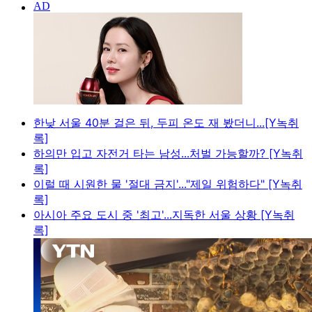
한낮 서울 40분 걸은 뒤, 두피 온도 재 봤더니...[Y녹취
록]
하의만 입고 자전거 타는 남성...처벌 가능할까? [Y녹취
록]
이럴 때 시원한 물 '절대 금지'..."제일 위험하다" [Y녹취
록]
아시아 주요 도시 중 '최고'...지독한 서울 상황 [Y녹취
록]