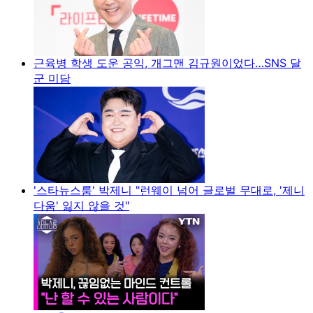
근육병 학생 도운 공익, 개그맨 김규원이었다…SNS 달
군 미담
'스타뉴스룸' 박제니 "런웨이 넘어 글로벌 무대로, '제니
다움' 잃지 않을 것"