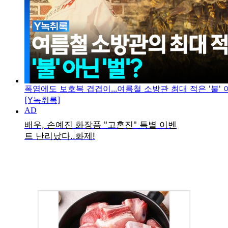
폭염에도 보호복 겹겹이...여름철 소방관 최대 적은 '불' 아
[Y녹취록]