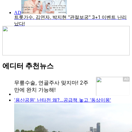
에디터 추천뉴스
'용산공원' 난타전 왜?…공급책 놓고 '동상이몽'