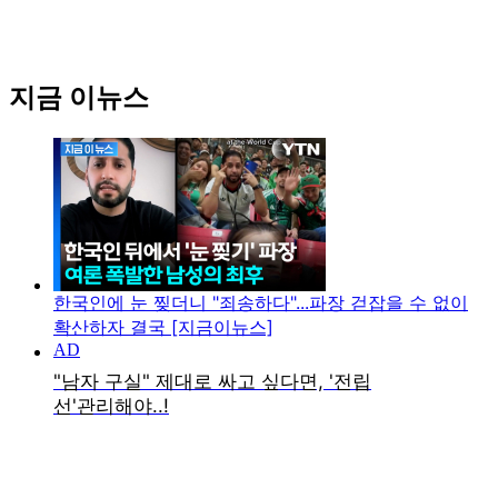
지금 이뉴스
한국인에 눈 찢더니 "죄송하다"...파장 걷잡을 수 없이
확산하자 결국 [지금이뉴스]