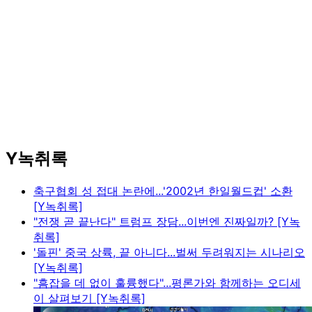
Y녹취록
축구협회 성 접대 논란에...'2002년 한일월드컵' 소환
[Y녹취록]
"전쟁 곧 끝난다" 트럼프 장담...이번엔 진짜일까? [Y녹
취록]
'돌핀' 중국 상륙, 끝 아니다...벌써 두려워지는 시나리오
[Y녹취록]
"흠잡을 데 없이 훌륭했다"...평론가와 함께하는 오디세
이 살펴보기 [Y녹취록]