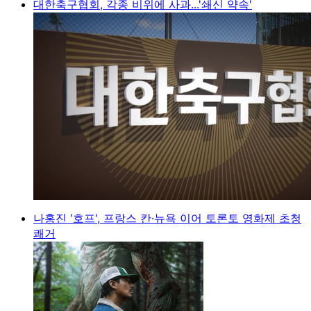
대한축구협회, 각종 비위에 사과...'쇄신 약속'
나홍진 '호프', 프랑스 칸·뉴욕 이어 토론토 영화제 초청
쾌거