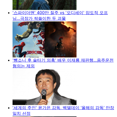
'스파이더맨' 400만 질주 vs '오디세이' 압도적 오프
닝…극장가 싹쓸이한 두 괴물
'뺑소니 후 술타기 의혹' 배우 이재룡 재판행…음주운전
혐의는 제외
'세계의 주인' 윤가은 감독, 벡델데이 ‘올해의 감독’ 만장
일치 선정