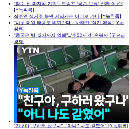
"참수 전 마지막 기회"...트럼프 '공습 보류' 진짜 이유?
[Y녹취록]
집주인 실거주 늘면 세입자는 어디로 가나 [Y녹취록]
"너무 더워 태풍도 비껴간다"...사라진 '절기 매직' [Y녹
취록]
"중국은 밤 12시까지 일해"...'주52시간' 손볼까 [굿모닝
경제]
"친구야, 구하러 왔구나"..."아니? 나도 갇혔어" [Y녹취록]