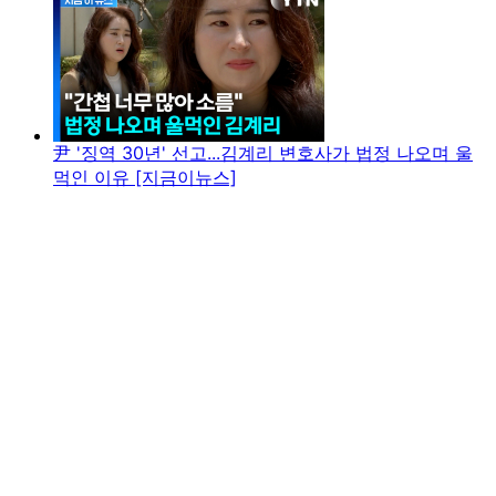
尹 '징역 30년' 선고...김계리 변호사가 법정 나오며 울
먹인 이유 [지금이뉴스]