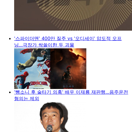
'스파이더맨' 400만 질주 vs '오디세이' 압도적 오프
닝…극장가 싹쓸이한 두 괴물
'뺑소니 후 술타기 의혹' 배우 이재룡 재판행…음주운전
혐의는 제외