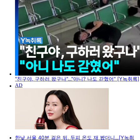
"친구야, 구하러 왔구나"..."아니? 나도 갇혔어" [Y녹취록]
한낮 서울 40분 걸은 뒤, 두피 온도 재 봤더니...[Y녹취