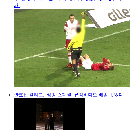
패'
안효섭·칼리드, '썸띵 스페셜' 뮤직비디오 베일 벗었다