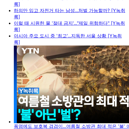
록]
하의만 입고 자전거 타는 남성...처벌 가능할까? [Y녹취
록]
이럴 때 시원한 물 '절대 금지'..."제일 위험하다" [Y녹취
록]
아시아 주요 도시 중 '최고'...지독한 서울 상황 [Y녹취
록]
폭염에도 보호복 겹겹이...여름철 소방관 최대 적은 '불' 아