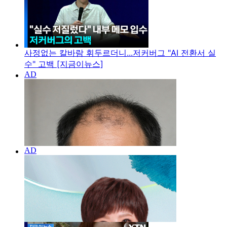
사정없는 칼바람 휘두르더니...저커버그 "AI 전환서 실
수" 고백 [지금이뉴스]