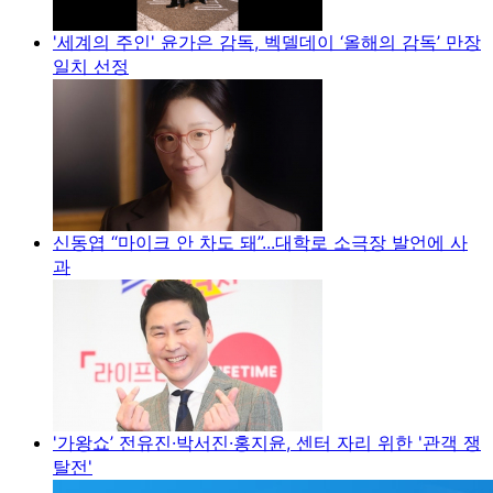
'세계의 주인' 윤가은 감독, 벡델데이 ‘올해의 감독’ 만장
일치 선정
신동엽 “마이크 안 차도 돼”...대학로 소극장 발언에 사
과
'가왕쇼’ 전유진·박서진·홍지윤, 센터 자리 위한 '관객 쟁
탈전'