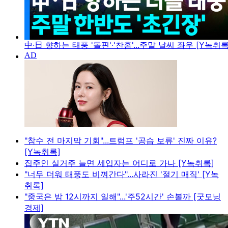
中·日 향하는 태풍 '돌핀'·'찬홈'...주말 날씨 좌우 [Y녹취록
"참수 전 마지막 기회"...트럼프 '공습 보류' 진짜 이유?
[Y녹취록]
집주인 실거주 늘면 세입자는 어디로 가나 [Y녹취록]
"너무 더워 태풍도 비껴간다"...사라진 '절기 매직' [Y녹
취록]
"중국은 밤 12시까지 일해"...'주52시간' 손볼까 [굿모닝
경제]