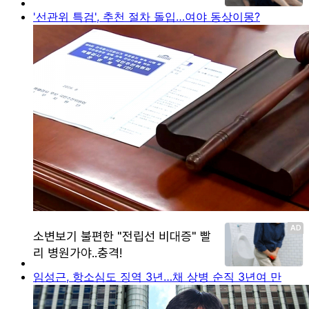
'선관위 특검', 추천 절차 돌입…여야 동상이몽?
임성근, 항소심도 징역 3년…채 상병 순직 3년여 만