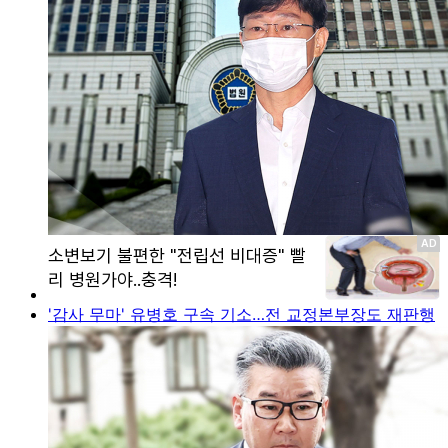
'감사 무마' 유병호 구속 기소…전 교정본부장도 재판행