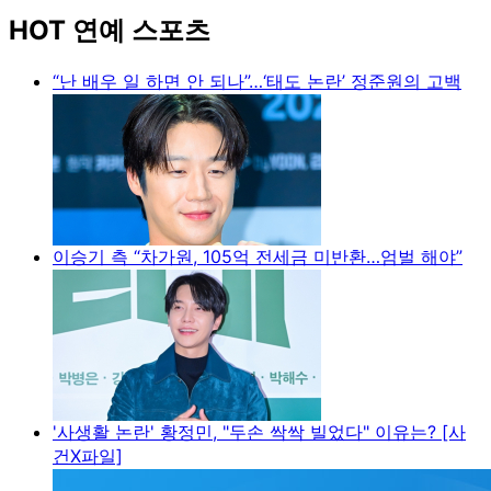
HOT 연예 스포츠
“난 배우 일 하면 안 되나”…‘태도 논란’ 정준원의 고백
이승기 측 “차가원, 105억 전세금 미반환…엄벌 해야”
'사생활 논란' 황정민, "두손 싹싹 빌었다" 이유는? [사
건X파일]