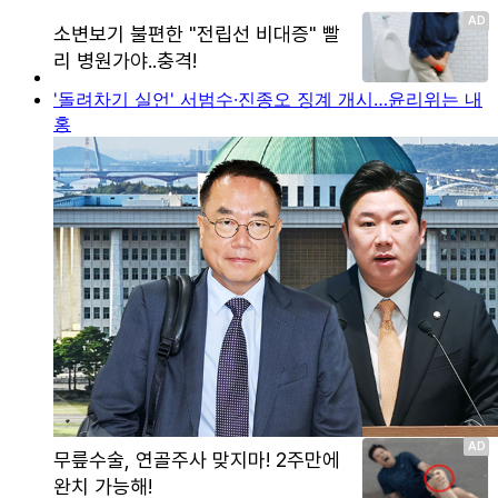
'돌려차기 실언' 서범수·진종오 징계 개시…윤리위는 내
홍