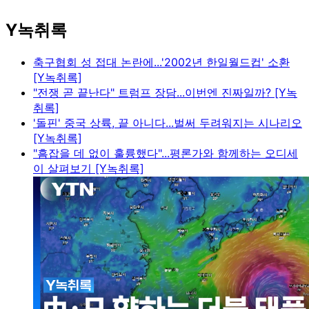
Y녹취록
축구협회 성 접대 논란에...'2002년 한일월드컵' 소환
[Y녹취록]
"전쟁 곧 끝난다" 트럼프 장담...이번엔 진짜일까? [Y녹
취록]
'돌핀' 중국 상륙, 끝 아니다...벌써 두려워지는 시나리오
[Y녹취록]
"흠잡을 데 없이 훌륭했다"...평론가와 함께하는 오디세
이 살펴보기 [Y녹취록]