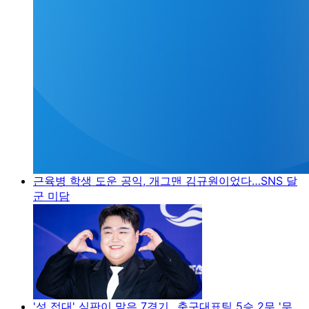
근육병 학생 도운 공익, 개그맨 김규원이었다…SNS 달
군 미담
'성 접대' 심판이 맡은 7경기...축구대표팀 5승 2무 '무