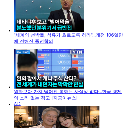
"세계의 선박들, 석유가 흐르도록 하라"...개전 106일만
에 전해진 종전합의
원화보다 가치 떨어진 통화는 사실상 없다...한국 경제
의 소리 없는 경고 [지금이뉴스]