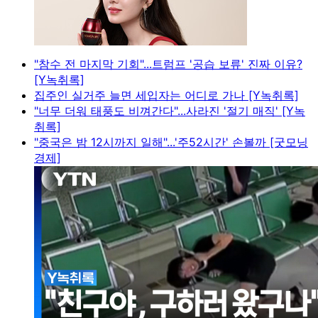
"참수 전 마지막 기회"...트럼프 '공습 보류' 진짜 이유?
[Y녹취록]
집주인 실거주 늘면 세입자는 어디로 가나 [Y녹취록]
"너무 더워 태풍도 비껴간다"...사라진 '절기 매직' [Y녹
취록]
"중국은 밤 12시까지 일해"...'주52시간' 손볼까 [굿모닝
경제]