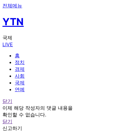
전체메뉴
YTN
국제
LIVE
홈
정치
경제
사회
국제
연예
닫기
이제 해당 작성자의 댓글 내용을
확인할 수 없습니다.
닫기
신고하기