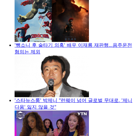
'뺑소니 후 술타기 의혹' 배우 이재룡 재판행…음주운전
혐의는 제외
'스타뉴스룸' 박제니 "런웨이 넘어 글로벌 무대로, '제니
다움' 잃지 않을 것"