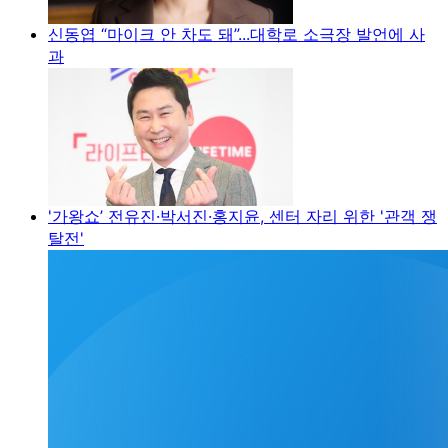
신동엽 “마이크 안 차도 돼”...대학로 소극장 발언에 사
과
'가왕쇼’ 전유진·박서진·홍지윤, 센터 자리 위한 '관객 쟁
탈전'