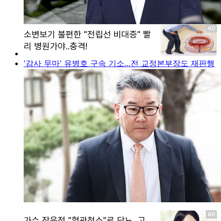
'감사 무마' 유병호 구속 기소…전 교정본부장도 재판행