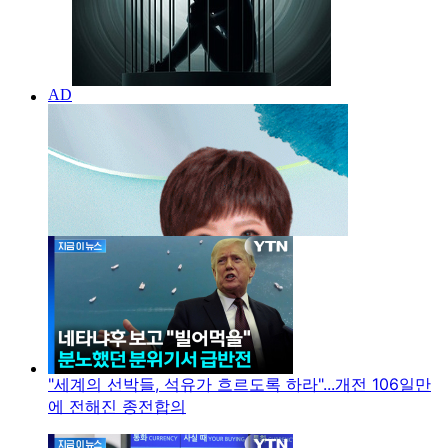
"세계의 선박들, 석유가 흐르도록 하라"...개전 106일만
에 전해진 종전합의