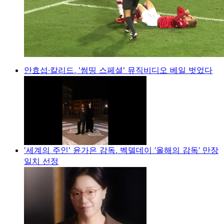
안효섭·칼리드, '썸띵 스페셜' 뮤직비디오 베일 벗었다
'세계의 주인' 윤가은 감독, 벡델데이 ‘올해의 감독’ 만장
일치 선정