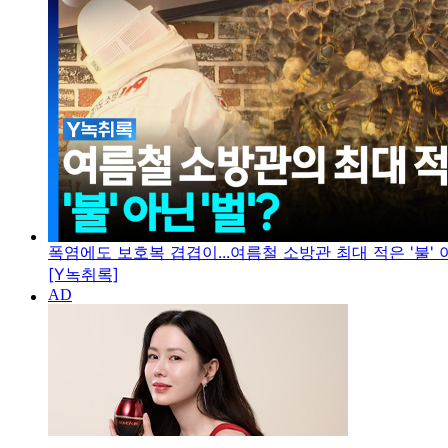
폭염에도 보호복 겹겹이...여름철 소방관 최대 적은 '불' 아
[Y녹취록]