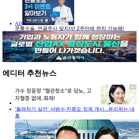
에디터 추천뉴스
'돌려차기 실언' 서범수·진종오 징계 개시…윤리위는 내
홍