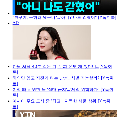
"친구야, 구하러 왔구나"..."아니? 나도 갇혔어" [Y녹취록]
한낮 서울 40분 걸은 뒤, 두피 온도 재 봤더니...[Y녹취
록]
하의만 입고 자전거 타는 남성...처벌 가능할까? [Y녹취
록]
이럴 때 시원한 물 '절대 금지'..."제일 위험하다" [Y녹취
록]
아시아 주요 도시 중 '최고'...지독한 서울 상황 [Y녹취
록]