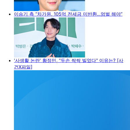
이승기 측 “차가원, 105억 전세금 미반환…엄벌 해야”
'사생활 논란' 황정민, "두손 싹싹 빌었다" 이유는? [사
건X파일]