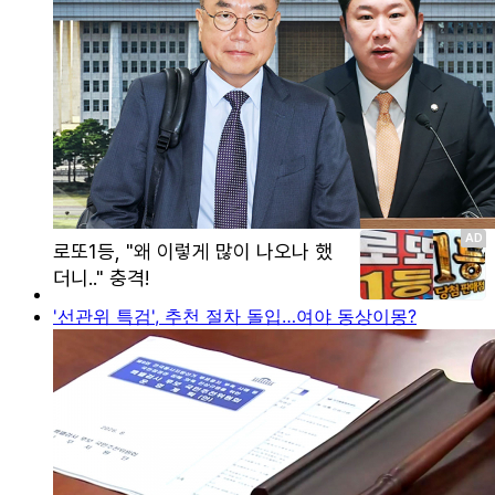
'선관위 특검', 추천 절차 돌입…여야 동상이몽?