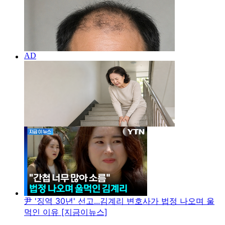
尹 '징역 30년' 선고...김계리 변호사가 법정 나오며 울
먹인 이유 [지금이뉴스]