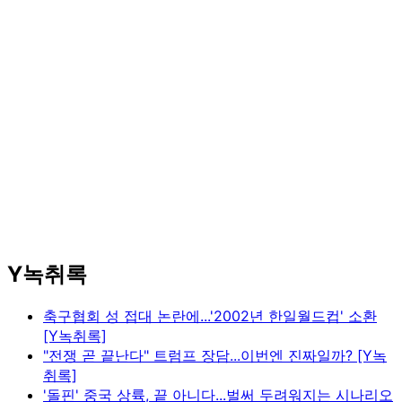
Y녹취록
축구협회 성 접대 논란에...'2002년 한일월드컵' 소환
[Y녹취록]
"전쟁 곧 끝난다" 트럼프 장담...이번엔 진짜일까? [Y녹
취록]
'돌핀' 중국 상륙, 끝 아니다...벌써 두려워지는 시나리오