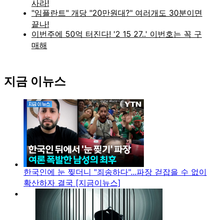
지금 이뉴스
한국인에 눈 찢더니 "죄송하다"...파장 걷잡을 수 없이
확산하자 결국 [지금이뉴스]