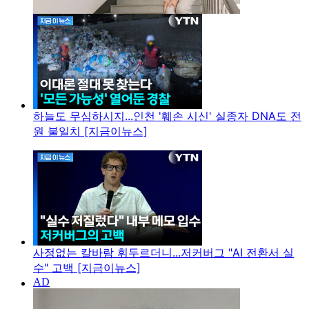
하늘도 무심하시지...인천 '훼손 시신' 실종자 DNA도 전
원 불일치 [지금이뉴스]
사정없는 칼바람 휘두르더니...저커버그 "AI 전환서 실
수" 고백 [지금이뉴스]