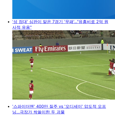
'성 접대' 심판이 맡은 7경기 '무패'..."유흥비로 2억 원
사적 유용"
'스파이더맨' 400만 질주 vs '오디세이' 압도적 오프
닝…극장가 싹쓸이한 두 괴물