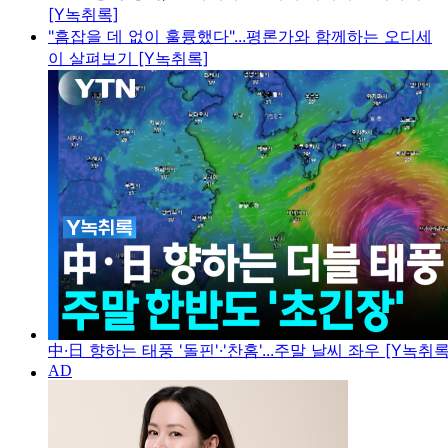
[Y녹취록]
"흠잡을 데 없이 훌륭했다"...평론가와 함께하는 오디세
이 살펴보기 [Y녹취록]
中·日 향하는 태풍 '돌핀'·'찬홈'...주말 날씨 좌우 [Y녹취록