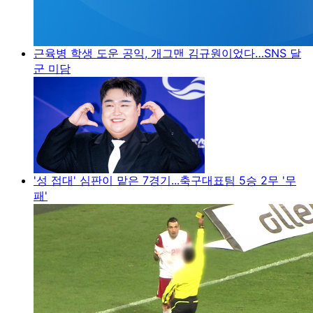
근육병 학생 도운 공익, 개그맨 김규원이었다…SNS 달
군 미담
'성 접대' 심판이 맡은 7경기...축구대표팀 5승 2무 '무
패'