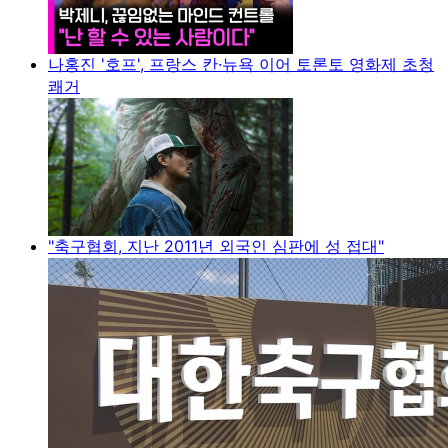
나홍진 '호프', 프랑스 칸·뉴욕 이어 토론토 영화제 초청
쾌거
"축구협회, 지난 2011년 외국인 심판에 성 접대"