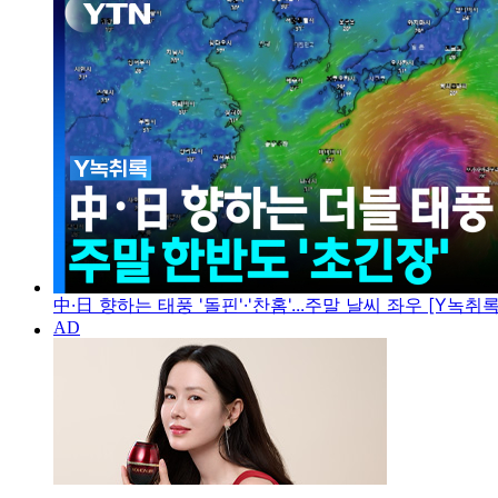
中·日 향하는 태풍 '돌핀'·'찬홈'...주말 날씨 좌우 [Y녹취록