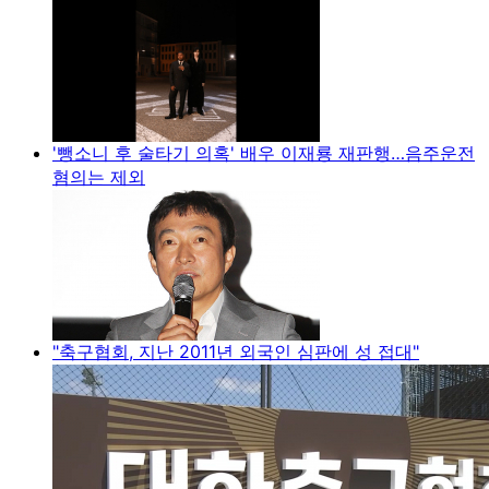
'뺑소니 후 술타기 의혹' 배우 이재룡 재판행…음주운전
혐의는 제외
"축구협회, 지난 2011년 외국인 심판에 성 접대"