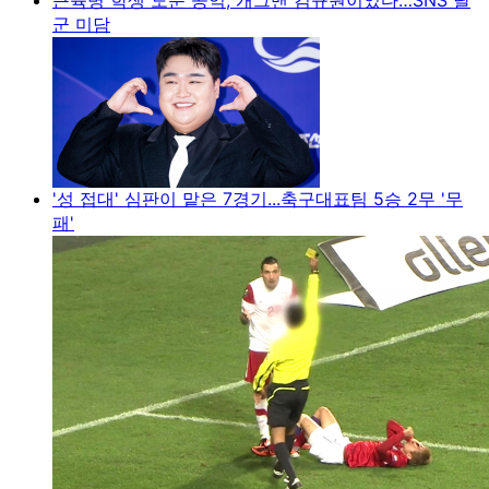
군 미담
'성 접대' 심판이 맡은 7경기...축구대표팀 5승 2무 '무
패'