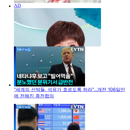
"세계의 선박들, 석유가 흐르도록 하라"...개전 106일만
에 전해진 종전합의