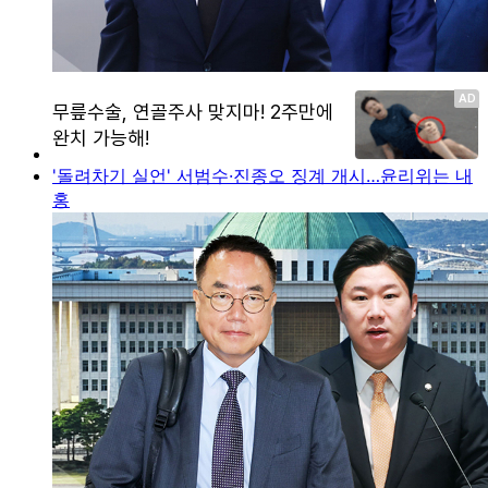
'돌려차기 실언' 서범수·진종오 징계 개시…윤리위는 내
홍