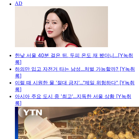
한낮 서울 40분 걸은 뒤, 두피 온도 재 봤더니...[Y녹취
록]
하의만 입고 자전거 타는 남성...처벌 가능할까? [Y녹취
록]
이럴 때 시원한 물 '절대 금지'..."제일 위험하다" [Y녹취
록]
아시아 주요 도시 중 '최고'...지독한 서울 상황 [Y녹취
록]