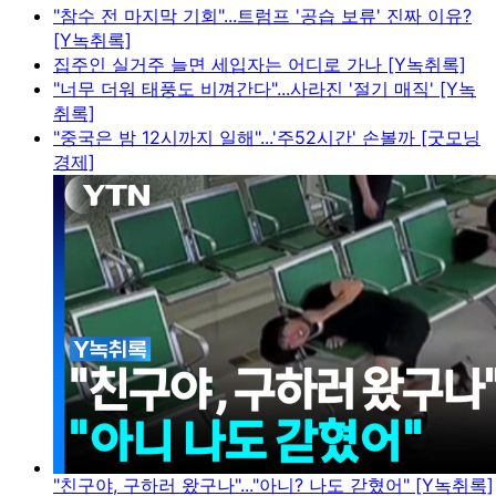
"참수 전 마지막 기회"...트럼프 '공습 보류' 진짜 이유?
[Y녹취록]
집주인 실거주 늘면 세입자는 어디로 가나 [Y녹취록]
"너무 더워 태풍도 비껴간다"...사라진 '절기 매직' [Y녹
취록]
"중국은 밤 12시까지 일해"...'주52시간' 손볼까 [굿모닝
경제]
"친구야, 구하러 왔구나"..."아니? 나도 갇혔어" [Y녹취록]