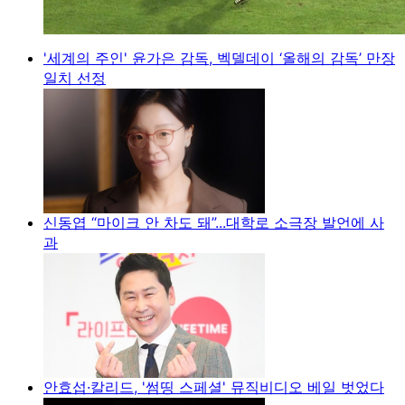
'세계의 주인' 윤가은 감독, 벡델데이 ‘올해의 감독’ 만장
일치 선정
신동엽 “마이크 안 차도 돼”...대학로 소극장 발언에 사
과
안효섭·칼리드, '썸띵 스페셜' 뮤직비디오 베일 벗었다