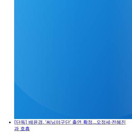
[단독] 배윤경, ’써닝야구단‘ 출연 확정…오정세·전혜진
과 호흡