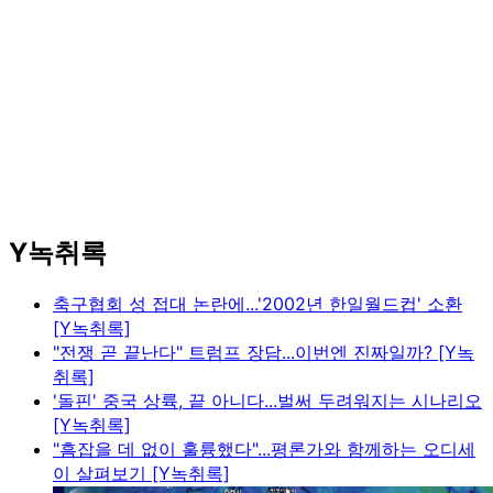
Y녹취록
축구협회 성 접대 논란에...'2002년 한일월드컵' 소환
[Y녹취록]
"전쟁 곧 끝난다" 트럼프 장담...이번엔 진짜일까? [Y녹
취록]
'돌핀' 중국 상륙, 끝 아니다...벌써 두려워지는 시나리오
[Y녹취록]
"흠잡을 데 없이 훌륭했다"...평론가와 함께하는 오디세
이 살펴보기 [Y녹취록]