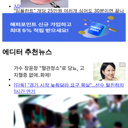
에디터 추천뉴스
[단독] "경기 시작 늦춰달라 요구 묵살"…선수 탈진하자
1시간 연기