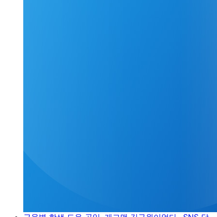
근육병 학생 도운 공익, 개그맨 김규원이었다…SNS 달