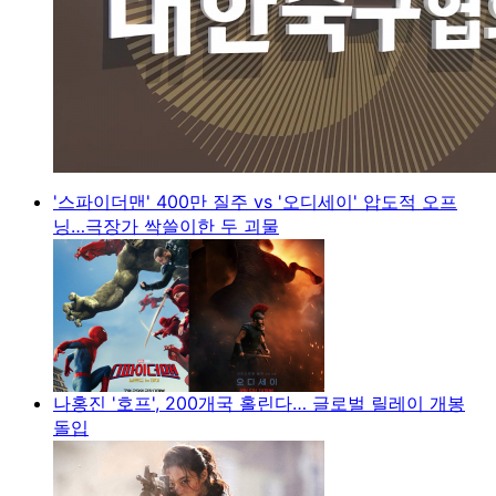
'스파이더맨' 400만 질주 vs '오디세이' 압도적 오프
닝…극장가 싹쓸이한 두 괴물
나홍진 '호프', 200개국 홀린다… 글로벌 릴레이 개봉
돌입