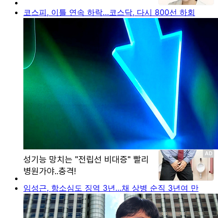
코스피, 이틀 연속 하락…코스닥, 다시 800선 하회
임성근, 항소심도 징역 3년…채 상병 순직 3년여 만