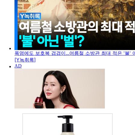
폭염에도 보호복 겹겹이...여름철 소방관 최대 적은 '불' 아
[Y녹취록]