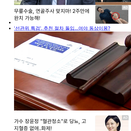
'선관위 특검', 추천 절차 돌입…여야 동상이몽?