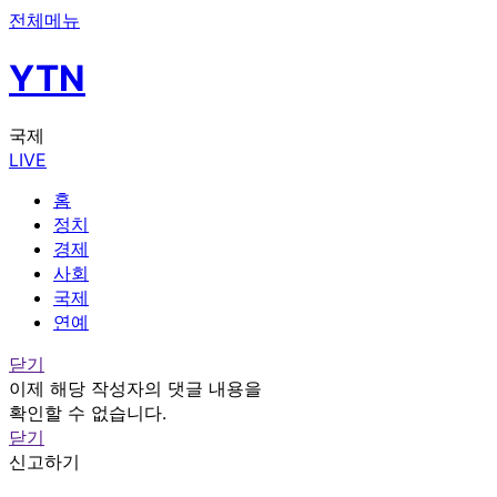
전체메뉴
YTN
국제
LIVE
홈
정치
경제
사회
국제
연예
닫기
이제 해당 작성자의 댓글 내용을
확인할 수 없습니다.
닫기
신고하기