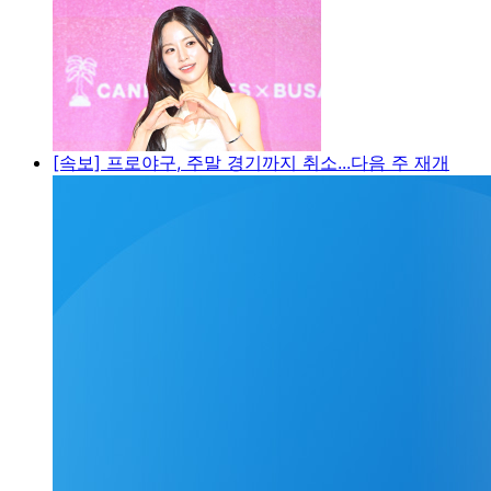
[속보] 프로야구, 주말 경기까지 취소...다음 주 재개