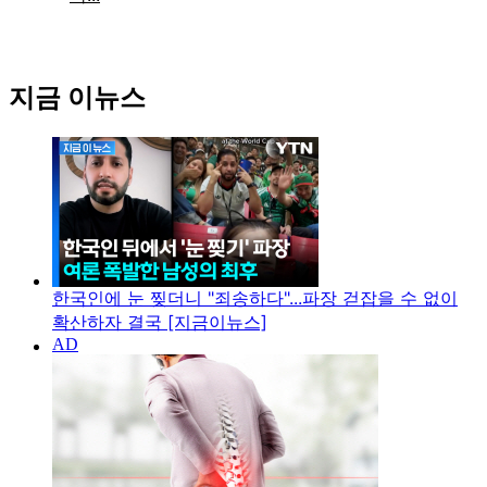
지금 이뉴스
한국인에 눈 찢더니 "죄송하다"...파장 걷잡을 수 없이
확산하자 결국 [지금이뉴스]