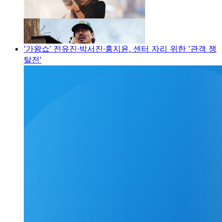
'가왕쇼’ 전유진·박서진·홍지윤, 센터 자리 위한 '관객 쟁
탈전'