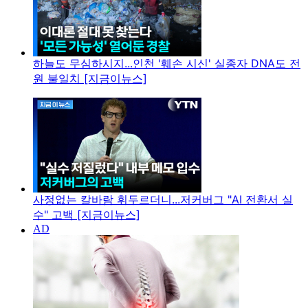
하늘도 무심하시지...인천 '훼손 시신' 실종자 DNA도 전
원 불일치 [지금이뉴스]
사정없는 칼바람 휘두르더니...저커버그 "AI 전환서 실
수" 고백 [지금이뉴스]