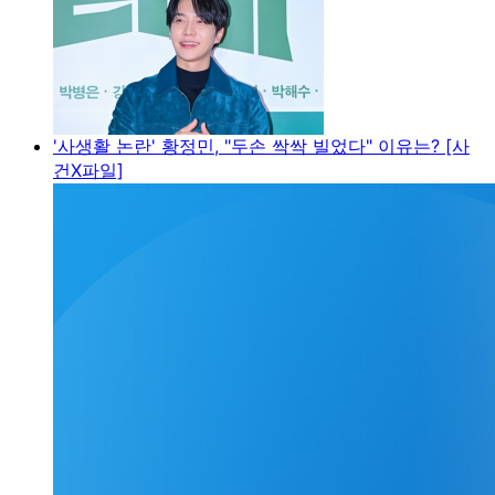
'사생활 논란' 황정민, "두손 싹싹 빌었다" 이유는? [사
건X파일]