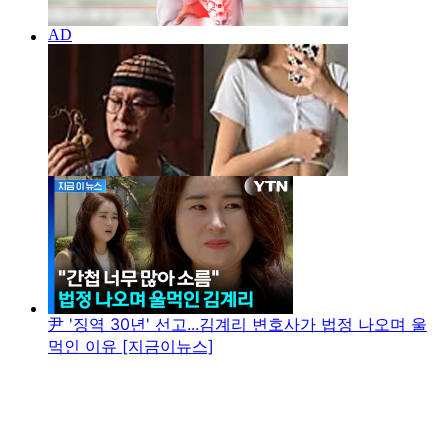
尹 '징역 30년' 선고...김계리 변호사가 법정 나오며 울
먹인 이유 [지금이뉴스]