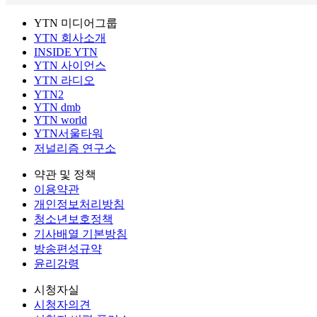
YTN 미디어그룹
YTN 회사소개
INSIDE YTN
YTN 사이언스
YTN 라디오
YTN2
YTN dmb
YTN world
YTN서울타워
저널리즘 연구소
약관 및 정책
이용약관
개인정보처리방침
청소년보호정책
기사배열 기본방침
방송편성규약
윤리강령
시청자실
시청자의견