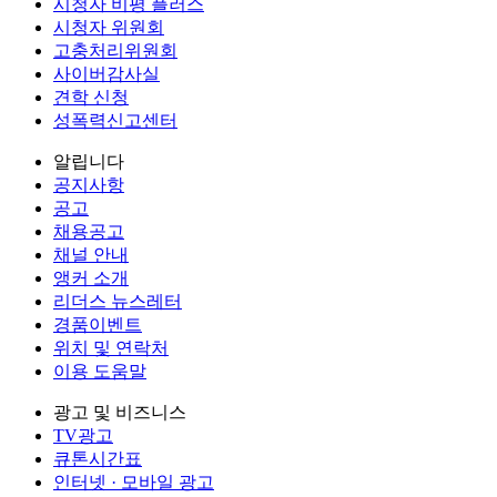
시청자 비평 플러스
시청자 위원회
고충처리위원회
사이버감사실
견학 신청
성폭력신고센터
알립니다
공지사항
공고
채용공고
채널 안내
앵커 소개
리더스 뉴스레터
경품이벤트
위치 및 연락처
이용 도움말
광고 및 비즈니스
TV광고
큐톤시간표
인터넷 · 모바일 광고