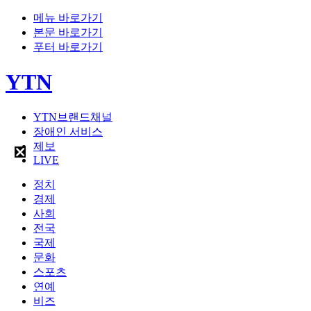
메뉴 바로가기
본문 바로가기
푸터 바로가기
YTN
YTN브랜드채널
장애인 서비스
제보
LIVE
정치
경제
사회
전국
국제
문화
스포츠
연예
비즈