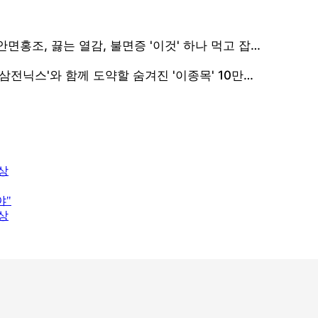
비상
야"
비상