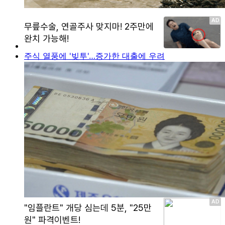
주식 열풍에 '빚투'…증가한 대출에 우려