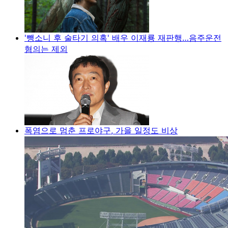
'뺑소니 후 술타기 의혹' 배우 이재룡 재판행…음주운전
혐의는 제외
폭염으로 멈춘 프로야구, 가을 일정도 비상