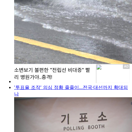
'투표율 조작' 의심 정황 줄줄이…전국·대선까지 확대되
나