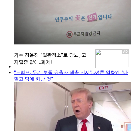
"트럼프, 무기 부족 유출자 색출 지시"…여론 악화엔 "나
말고 당에 화난 것"