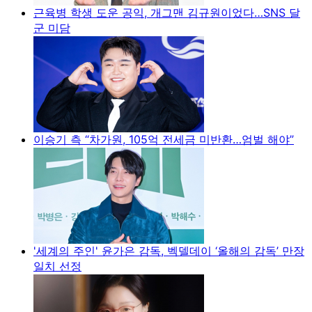
근육병 학생 도운 공익, 개그맨 김규원이었다…SNS 달
군 미담
이승기 측 “차가원, 105억 전세금 미반환…엄벌 해야”
'세계의 주인' 윤가은 감독, 벡델데이 ‘올해의 감독’ 만장
일치 선정