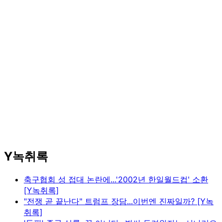
Y녹취록
축구협회 성 접대 논란에...'2002년 한일월드컵' 소환
[Y녹취록]
"전쟁 곧 끝난다" 트럼프 장담...이번엔 진짜일까? [Y녹
취록]