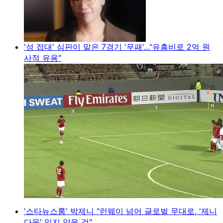
'성 접대' 심판이 맡은 7경기 '무패'..."유흥비로 2억 원
사적 유용"
'스타뉴스룸' 박제니 "런웨이 넘어 글로벌 무대로, '제니
다움' 잃지 않을 것"