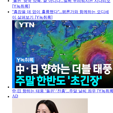
'돌핀' 중국 상륙, 끝 아니다...벌써 두려워지는 시나리오
[Y녹취록]
"흠잡을 데 없이 훌륭했다"...평론가와 함께하는 오디세
이 살펴보기 [Y녹취록]
中·日 향하는 태풍 '돌핀'·'찬홈'...주말 날씨 좌우 [Y녹취록