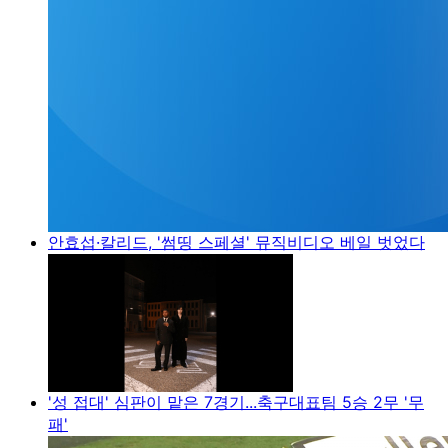
안효섭·칼리드, '썸띵 스페셜' 뮤직비디오 베일 벗었다
'성 접대' 심판이 맡은 7경기...축구대표팀 5승 2무 '무
패'