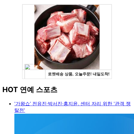
HOT 연예 스포츠
'가왕쇼’ 전유진·박서진·홍지윤, 센터 자리 위한 '관객 쟁
탈전'