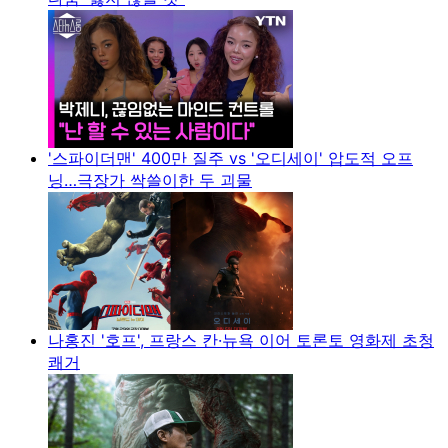
'스파이더맨' 400만 질주 vs '오디세이' 압도적 오프
닝…극장가 싹쓸이한 두 괴물
나홍진 '호프', 프랑스 칸·뉴욕 이어 토론토 영화제 초청
쾌거