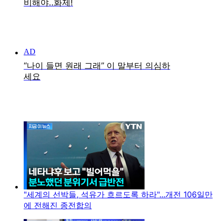
"세계의 선박들, 석유가 흐르도록 하라"...개전 106일만
에 전해진 종전합의