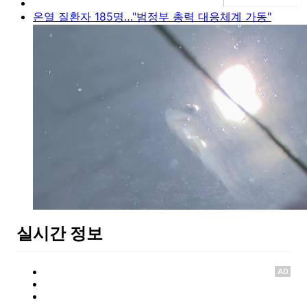
온열 질환자 185명…"범정부 총력 대응체계 가동"
실시간 정보
AD