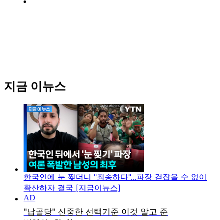
지금 이뉴스
한국인에 눈 찢더니 "죄송하다"...파장 걷잡을 수 없이
확산하자 결국 [지금이뉴스]