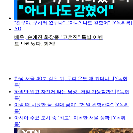
"친구야, 구하러 왔구나"..."아니? 나도 갇혔어" [Y녹취록]
한낮 서울 40분 걸은 뒤, 두피 온도 재 봤더니...[Y녹취
록]
하의만 입고 자전거 타는 남성...처벌 가능할까? [Y녹취
록]
이럴 때 시원한 물 '절대 금지'..."제일 위험하다" [Y녹취
록]
아시아 주요 도시 중 '최고'...지독한 서울 상황 [Y녹취
록]