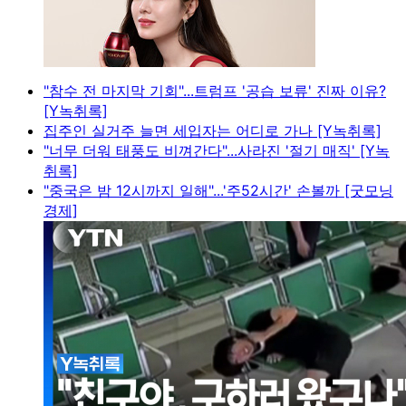
"참수 전 마지막 기회"...트럼프 '공습 보류' 진짜 이유?
[Y녹취록]
집주인 실거주 늘면 세입자는 어디로 가나 [Y녹취록]
"너무 더워 태풍도 비껴간다"...사라진 '절기 매직' [Y녹
취록]
"중국은 밤 12시까지 일해"...'주52시간' 손볼까 [굿모닝
경제]