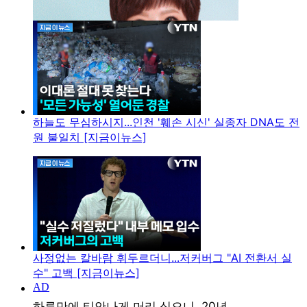
하늘도 무심하시지...인천 '훼손 시신' 실종자 DNA도 전
원 불일치 [지금이뉴스]
사정없는 칼바람 휘두르더니...저커버그 "AI 전환서 실
수" 고백 [지금이뉴스]