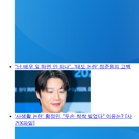
“난 배우 일 하면 안 되나”…‘태도 논란’ 정준원의 고백
'사생활 논란' 황정민, "두손 싹싹 빌었다" 이유는? [사
건X파일]