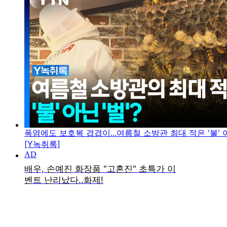
폭염에도 보호복 겹겹이...여름철 소방관 최대 적은 '불' 아
[Y녹취록]