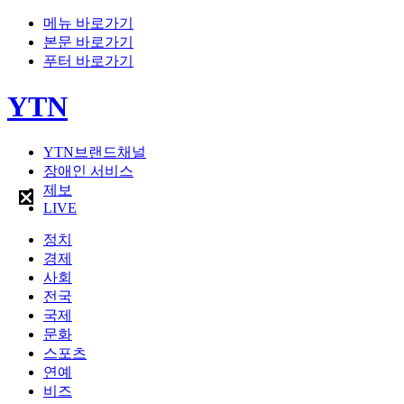
메뉴 바로가기
본문 바로가기
푸터 바로가기
YTN
YTN브랜드채널
장애인 서비스
제보
LIVE
정치
경제
사회
전국
국제
문화
스포츠
연예
비즈