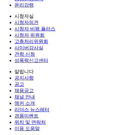
윤리강령
시청자실
시청자의견
시청자 비평 플러스
시청자 위원회
고충처리위원회
사이버감사실
견학 신청
성폭력신고센터
알립니다
공지사항
공고
채용공고
채널 안내
앵커 소개
리더스 뉴스레터
경품이벤트
위치 및 연락처
이용 도움말