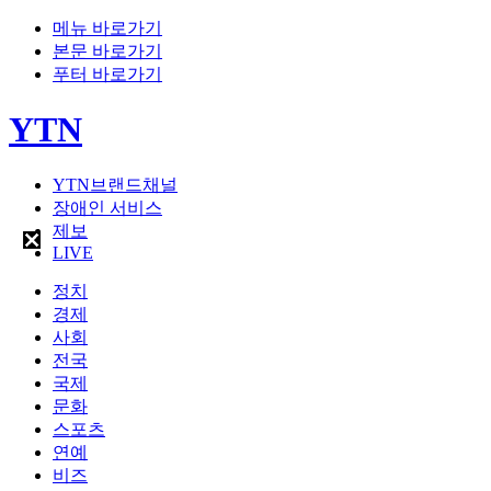
메뉴 바로가기
본문 바로가기
푸터 바로가기
YTN
YTN브랜드채널
장애인 서비스
제보
LIVE
정치
경제
사회
전국
국제
문화
스포츠
연예
비즈