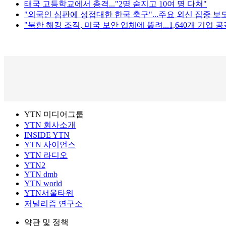
태국 고등학교에서 총격..."2명 숨지고 10여 명 다쳐"
"외국인 심판에 성접대한 한국 축구"...주요 외신 집중 보
"북한 해킹 조직, 미국 보안 업체에 뚫려...1,640개 기업 공
YTN 미디어그룹
YTN 회사소개
INSIDE YTN
YTN 사이언스
YTN 라디오
YTN2
YTN dmb
YTN world
YTN서울타워
저널리즘 연구소
약관 및 정책