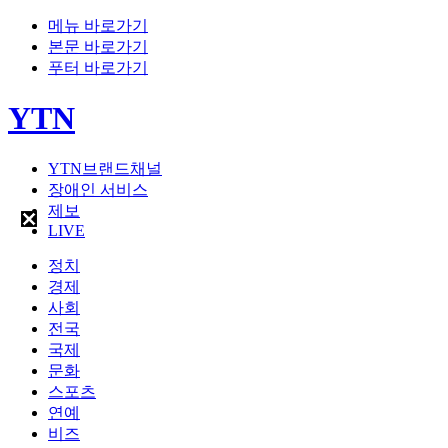
메뉴 바로가기
본문 바로가기
푸터 바로가기
YTN
YTN브랜드채널
장애인 서비스
제보
LIVE
정치
경제
사회
전국
국제
문화
스포츠
연예
비즈