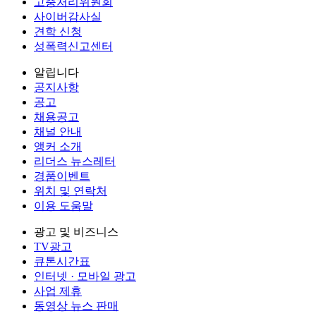
고충처리위원회
사이버감사실
견학 신청
성폭력신고센터
알립니다
공지사항
공고
채용공고
채널 안내
앵커 소개
리더스 뉴스레터
경품이벤트
위치 및 연락처
이용 도움말
광고 및 비즈니스
TV광고
큐톤시간표
인터넷 · 모바일 광고
사업 제휴
동영상 뉴스 판매