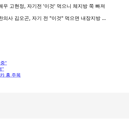
 중"
경"
카 홍 주목