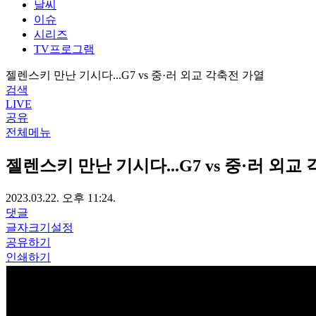
날씨
이슈
시리즈
TV프로그램
젤렌스키 만난 기시다...G7 vs 중·러 외교 각축전 가열
검색
LIVE
공유
전체메뉴
젤렌스키 만난 기시다...G7 vs 중·러 외교
2023.03.22. 오후 11:24.
댓글
글자크기설정
공유하기
인쇄하기