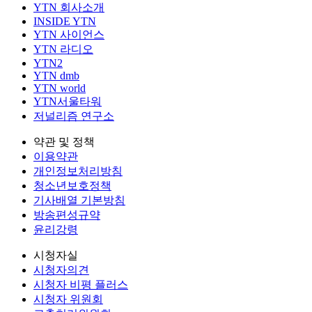
YTN 회사소개
INSIDE YTN
YTN 사이언스
YTN 라디오
YTN2
YTN dmb
YTN world
YTN서울타워
저널리즘 연구소
약관 및 정책
이용약관
개인정보처리방침
청소년보호정책
기사배열 기본방침
방송편성규약
윤리강령
시청자실
시청자의견
시청자 비평 플러스
시청자 위원회