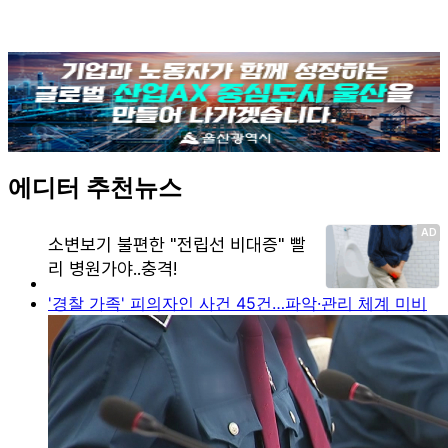
에디터 추천뉴스
'경찰 가족' 피의자인 사건 45건…파악·관리 체계 미비