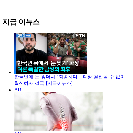
지금 이뉴스
한국인에 눈 찢더니 "죄송하다"...파장 걷잡을 수 없이
확산하자 결국 [지금이뉴스]