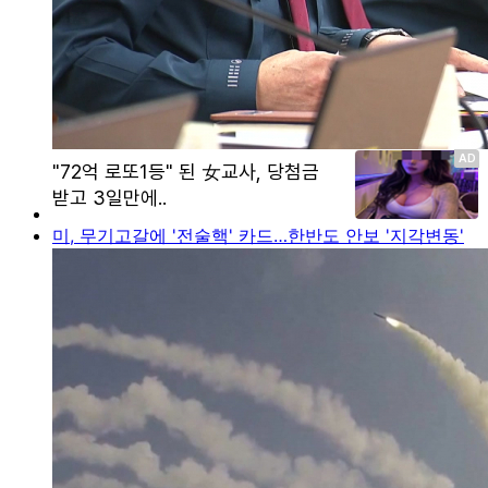
미, 무기고갈에 '전술핵' 카드…한반도 안보 '지각변동'