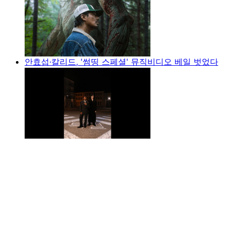
안효섭·칼리드, '썸띵 스페셜' 뮤직비디오 베일 벗었다