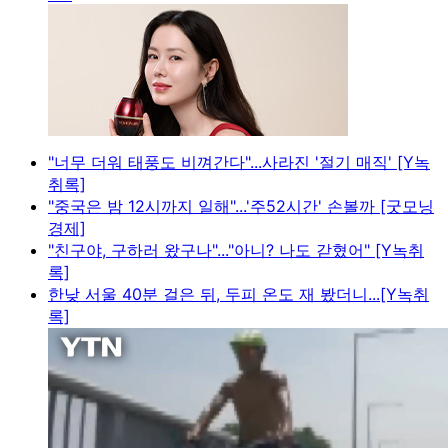
"너무 더워 태풍도 비껴간다"...사라진 '절기 매직' [Y녹
취록]
"중국은 밤 12시까지 일해"...'주52시간' 손볼까 [굿모닝
경제]
"친구야, 구하러 왔구나"..."아니? 나도 갇혔어" [Y녹취
록]
한낮 서울 40분 걸은 뒤, 두피 온도 재 봤더니...[Y녹취
록]