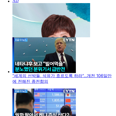
"세계의 선박들, 석유가 흐르도록 하라"...개전 106일만
에 전해진 종전합의