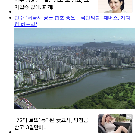
민주 "서울시 공급 협조 중요"…국민의힘 "폐버스, 기괴
한 해프닝"