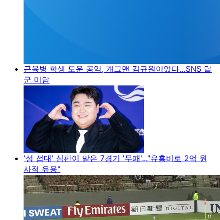
근육병 학생 도운 공익, 개그맨 김규원이었다…SNS 달
군 미담
'성 접대' 심판이 맡은 7경기 '무패'..."유흥비로 2억 원
사적 유용"