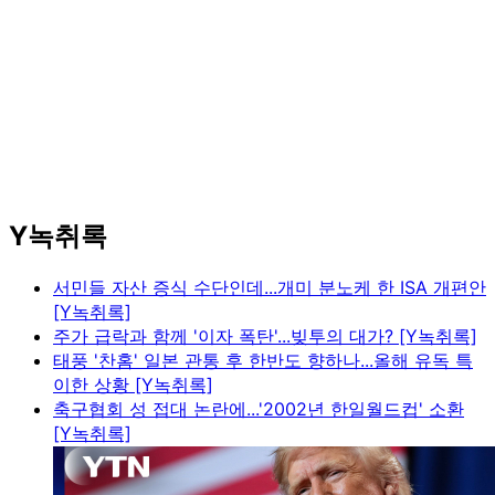
Y녹취록
서민들 자산 증식 수단인데...개미 분노케 한 ISA 개편안
[Y녹취록]
주가 급락과 함께 '이자 폭탄'...빚투의 대가? [Y녹취록]
태풍 '찬홈' 일본 관통 후 한반도 향하나...올해 유독 특
이한 상황 [Y녹취록]
축구협회 성 접대 논란에...'2002년 한일월드컵' 소환
[Y녹취록]