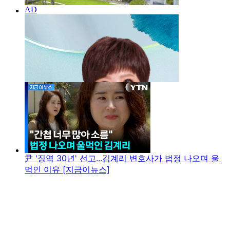
尹 '징역 30년' 선고...김계리 변호사가 법정 나오며 울
먹인 이유 [지금이뉴스]