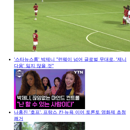
'스타뉴스룸' 박제니 "런웨이 넘어 글로벌 무대로, '제니
다움' 잃지 않을 것"
나홍진 '호프', 프랑스 칸·뉴욕 이어 토론토 영화제 초청
쾌거