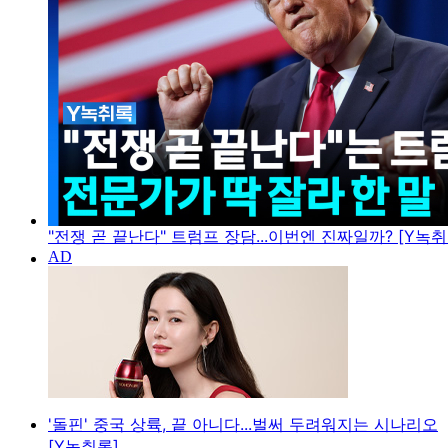
"전쟁 곧 끝난다" 트럼프 장담...이번엔 진짜일까? [Y녹취
'돌핀' 중국 상륙, 끝 아니다...벌써 두려워지는 시나리오
[Y녹취록]