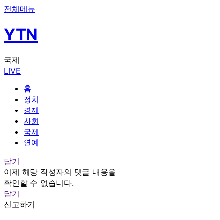
전체메뉴
YTN
국제
LIVE
홈
정치
경제
사회
국제
연예
닫기
이제 해당 작성자의 댓글 내용을
확인할 수 없습니다.
닫기
신고하기