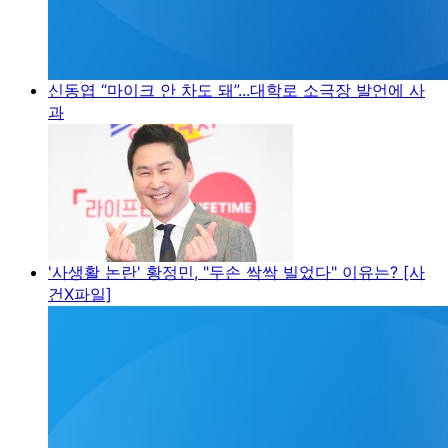
신동엽 “마이크 안 차도 돼”...대학로 소극장 발언에 사
과
'사생활 논란' 황정민, "두손 싹싹 빌었다" 이유는? [사
건X파일]