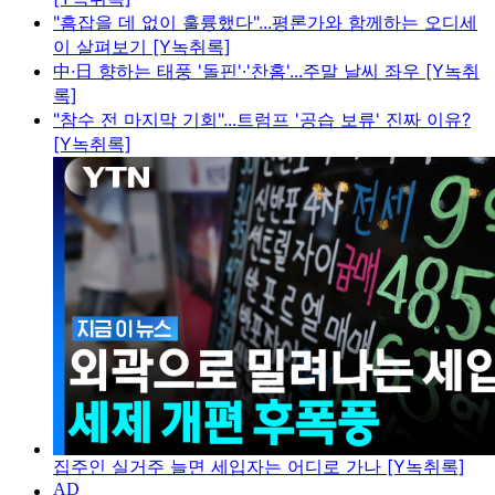
"흠잡을 데 없이 훌륭했다"...평론가와 함께하는 오디세
이 살펴보기 [Y녹취록]
中·日 향하는 태풍 '돌핀'·'찬홈'...주말 날씨 좌우 [Y녹취
록]
"참수 전 마지막 기회"...트럼프 '공습 보류' 진짜 이유?
[Y녹취록]
집주인 실거주 늘면 세입자는 어디로 가나 [Y녹취록]