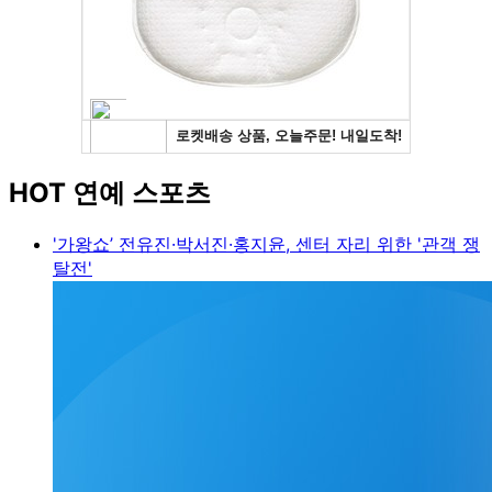
HOT 연예 스포츠
'가왕쇼’ 전유진·박서진·홍지윤, 센터 자리 위한 '관객 쟁
탈전'