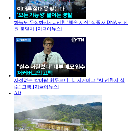
하늘도 무심하시지...인천 '훼손 시신' 실종자 DNA도 전
원 불일치 [지금이뉴스]
사정없는 칼바람 휘두르더니...저커버그 "AI 전환서 실
수" 고백 [지금이뉴스]