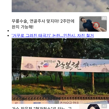
'거꾸로 그려진 태극기' 논란…인천시, 자진 철거