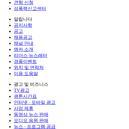
견학 신청
성폭력신고센터
알립니다
공지사항
공고
채용공고
채널 안내
앵커 소개
리더스 뉴스레터
경품이벤트
위치 및 연락처
이용 도움말
광고 및 비즈니스
TV광고
큐톤시간표
인터넷 · 모바일 광고
사업 제휴
동영상 뉴스 판매
오디오 음원 판매
뉴스 · 프로그램 공급