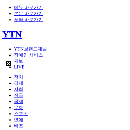
메뉴 바로가기
본문 바로가기
푸터 바로가기
YTN
YTN브랜드채널
장애인 서비스
제보
LIVE
정치
경제
사회
전국
국제
문화
스포츠
연예
비즈