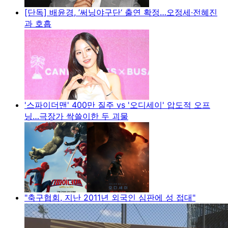
[단독] 배윤경, ’써닝야구단‘ 출연 확정…오정세·전혜진
과 호흡
'스파이더맨' 400만 질주 vs '오디세이' 압도적 오프
닝…극장가 싹쓸이한 두 괴물
"축구협회, 지난 2011년 외국인 심판에 성 접대"