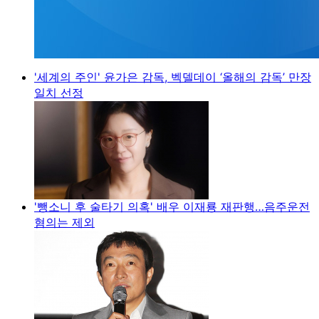
'세계의 주인' 윤가은 감독, 벡델데이 ‘올해의 감독’ 만장
일치 선정
'뺑소니 후 술타기 의혹' 배우 이재룡 재판행…음주운전
혐의는 제외