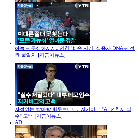
하늘도 무심하시지...인천 '훼손 시신' 실종자 DNA도 전
원 불일치 [지금이뉴스]
사정없는 칼바람 휘두르더니...저커버그 "AI 전환서 실
수" 고백 [지금이뉴스]