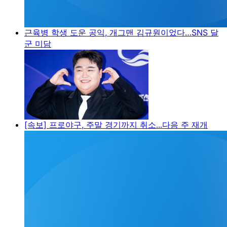
근육병 학생 도운 공익, 개그맨 김규원이었다…SNS 달
군 미담
[속보] 프로야구, 주말 경기까지 취소...다음 주 재개