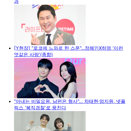
과
[Y현장] "로코에 느와르 한 스푼"...정해인X하영 '이런
엿같은 사랑'(종합)
"아내는 비밀요원, 남편은 형사"… 차태현·엄지원, 넷플
릭스 '복직경찰'로 뭉친다