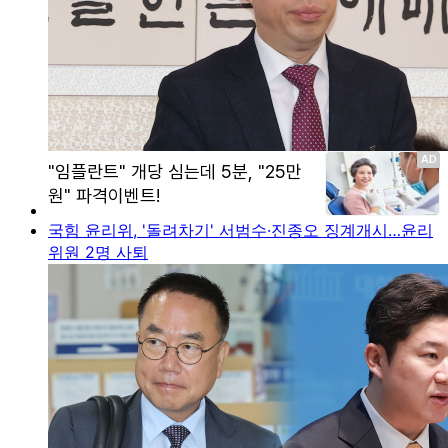
국힘 윤리위, '돌려차기' 서범수·진종오 징계개시…윤리
위원 2명 사퇴