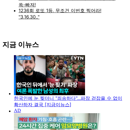
지금 이뉴스
한국인에 눈 찢더니 "죄송하다"...파장 걷잡을 수 없이
확산하자 결국 [지금이뉴스]