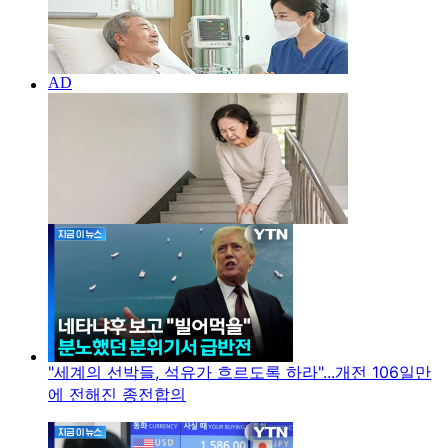
"세계의 선박들, 석유가 흐르도록 하라"...개전 106일만
에 전해진 종전합의