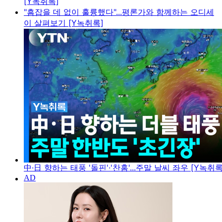
[Y녹취록]
"흠잡을 데 없이 훌륭했다"...평론가와 함께하는 오디세
이 살펴보기 [Y녹취록]
中·日 향하는 태풍 '돌핀'·'찬홈'...주말 날씨 좌우 [Y녹취록