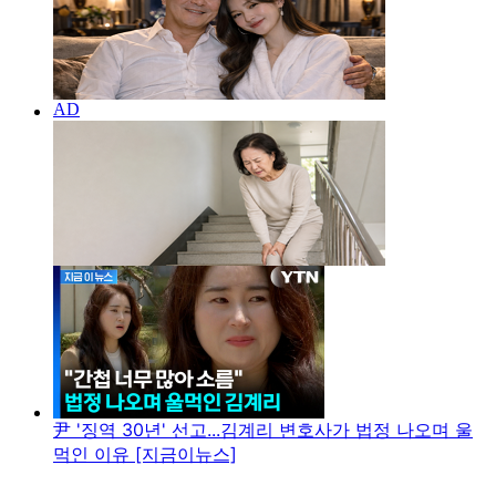
尹 '징역 30년' 선고...김계리 변호사가 법정 나오며 울
먹인 이유 [지금이뉴스]