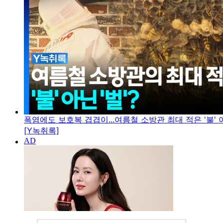
폭염에도 보호복 겹겹이...여름철 소방관 최대 적은 '불' 아
[Y녹취록]