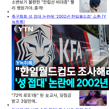
축구협회 성 접대 논란에 '2002년 한일월드컵' 소환 [Y
녹취록]