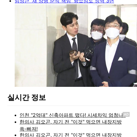
임성근 '채 상병 순직 책임' 항소심도 징역 3년
실시간 정보
AD