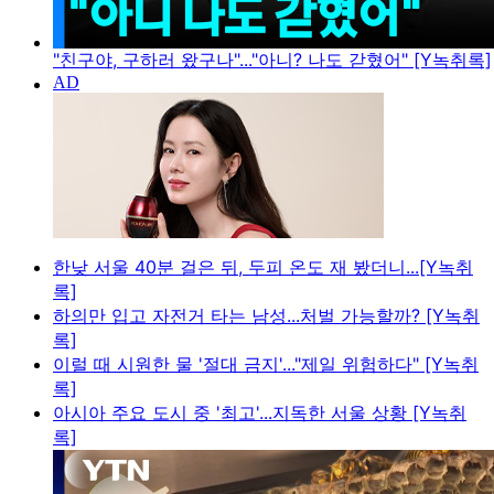
"친구야, 구하러 왔구나"..."아니? 나도 갇혔어" [Y녹취록]
한낮 서울 40분 걸은 뒤, 두피 온도 재 봤더니...[Y녹취
록]
하의만 입고 자전거 타는 남성...처벌 가능할까? [Y녹취
록]
이럴 때 시원한 물 '절대 금지'..."제일 위험하다" [Y녹취
록]
아시아 주요 도시 중 '최고'...지독한 서울 상황 [Y녹취
록]