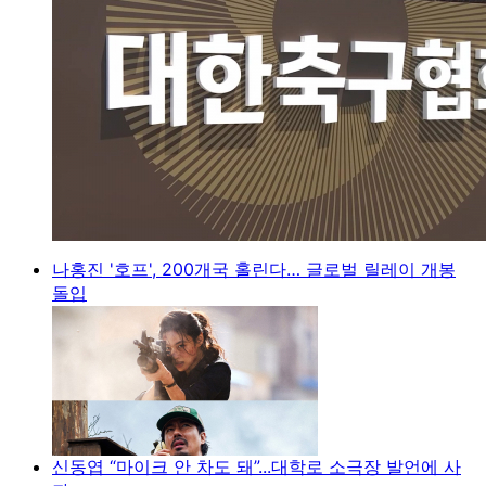
나홍진 '호프', 200개국 홀린다… 글로벌 릴레이 개봉
돌입
신동엽 “마이크 안 차도 돼”...대학로 소극장 발언에 사