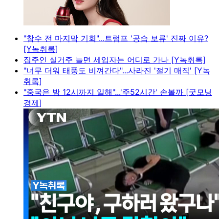
"참수 전 마지막 기회"...트럼프 '공습 보류' 진짜 이유?
[Y녹취록]
집주인 실거주 늘면 세입자는 어디로 가나 [Y녹취록]
"너무 더워 태풍도 비껴간다"...사라진 '절기 매직' [Y녹
취록]
"중국은 밤 12시까지 일해"...'주52시간' 손볼까 [굿모닝
경제]