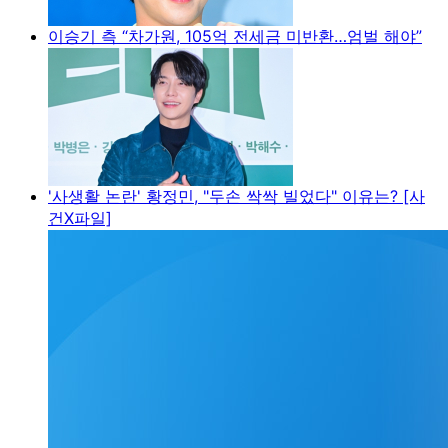
이승기 측 “차가원, 105억 전세금 미반환…엄벌 해야”
'사생활 논란' 황정민, "두손 싹싹 빌었다" 이유는? [사
건X파일]