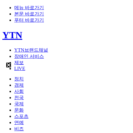
메뉴 바로가기
본문 바로가기
푸터 바로가기
YTN
YTN브랜드채널
장애인 서비스
제보
LIVE
정치
경제
사회
전국
국제
문화
스포츠
연예
비즈