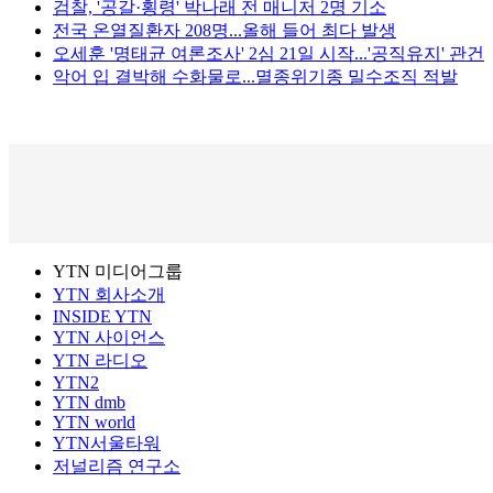
검찰, '공갈·횡령' 박나래 전 매니저 2명 기소
전국 온열질환자 208명...올해 들어 최다 발생
오세훈 '명태균 여론조사' 2심 21일 시작...'공직유지' 관건
악어 입 결박해 수화물로...멸종위기종 밀수조직 적발
YTN 미디어그룹
YTN 회사소개
INSIDE YTN
YTN 사이언스
YTN 라디오
YTN2
YTN dmb
YTN world
YTN서울타워
저널리즘 연구소