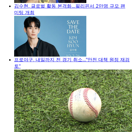
김수현, 글로벌 활동 본격화…필리핀서 2만명 규모 팬
미팅 개최
프로야구, 내일까지 전 경기 취소..."안전 대책 원점 재검
토"