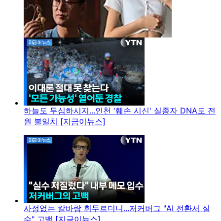
하늘도 무심하시지...인천 '훼손 시신' 실종자 DNA도 전
원 불일치 [지금이뉴스]
사정없는 칼바람 휘두르더니...저커버그 "AI 전환서 실
수" 고백 [지금이뉴스]