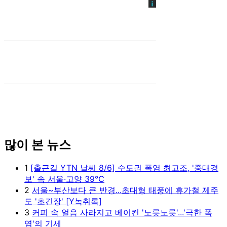
많이 본 뉴스
1
[출근길 YTN 날씨 8/6] 수도권 폭염 최고조, '중대경
보' 속 서울·고양 39℃
2
서울~부산보다 큰 반경...초대형 태풍에 휴가철 제주
도 '초긴장' [Y녹취록]
3
커피 속 얼음 사라지고 베이컨 '노릇노릇'...'극한 폭
염'의 기세