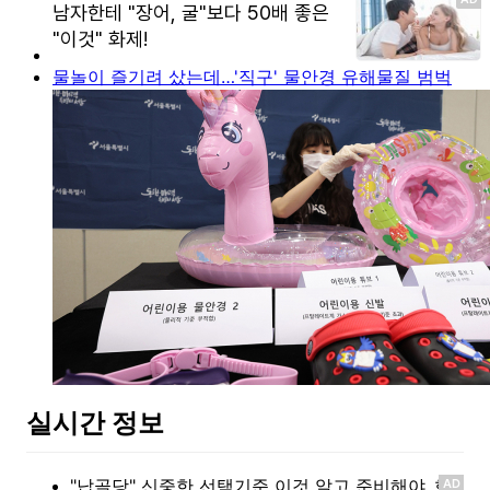
물놀이 즐기려 샀는데…'직구' 물안경 유해물질 범벅
실시간 정보
AD