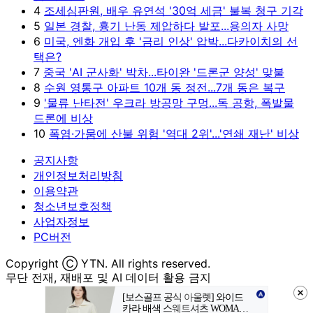
4
조세심판원, 배우 유연석 '30억 세금' 불복 청구 기각
5
일본 경찰, 흉기 난동 제압하다 발포...용의자 사망
6
미국, 엔화 개입 후 '금리 인상' 압박...다카이치의 선
택은?
7
중국 'AI 군사화' 박차...타이완 '드론군 양성' 맞불
8
수원 영통구 아파트 10개 동 정전...7개 동은 복구
9
'물류 난타전' 우크라 방공망 구멍...독 공항, 폭발물
드론에 비상
10
폭염·가뭄에 산불 위험 '역대 2위'...'연쇄 재난' 비상
공지사항
개인정보처리방침
이용약관
청소년보호정책
사업자정보
PC버전
Copyright Ⓒ YTN. All rights reserved.
무단 전재, 재배포 및 AI 데이터 활용 금지