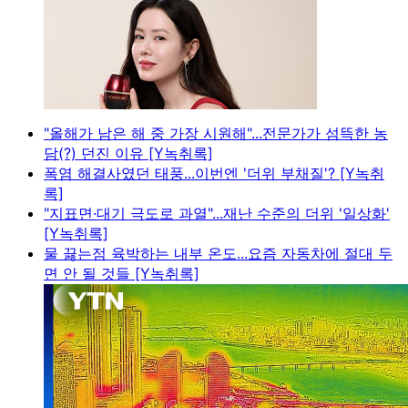
"올해가 남은 해 중 가장 시원해"...전문가가 섬뜩한 농
담(?) 던진 이유 [Y녹취록]
폭염 해결사였던 태풍...이번엔 '더위 부채질'? [Y녹취
록]
"지표면·대기 극도로 과열"...재난 수준의 더위 '일상화'
[Y녹취록]
물 끓는점 육박하는 내부 온도...요즘 자동차에 절대 두
면 안 될 것들 [Y녹취록]