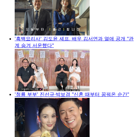
'흑백요리사' 김도윤 셰프, 배우 김서연과 열애 공개 "관
계 숨겨 서운했다"
'청룡 부부' 진선규·박보경 "신혼 때부터 꿈꿔온 순간"