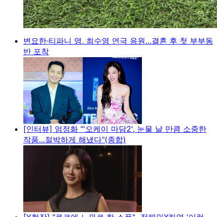
변요한·티파니 영, 최수영 연극 응원…결혼 후 첫 부부동
반 포착
[인터뷰] 엄정화 "'오케이 마담2', 눈물 날 만큼 소중한
작품…절박하게 해냈다"(종합)
[Y현장] "로코에 느와르 한 스푼"...정해인X하영 '이런