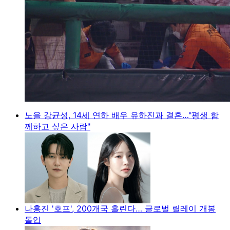
노을 강균성, 14세 연하 배우 유하진과 결혼…"평생 함
께하고 싶은 사람"
나홍진 '호프', 200개국 홀린다… 글로벌 릴레이 개봉
돌입