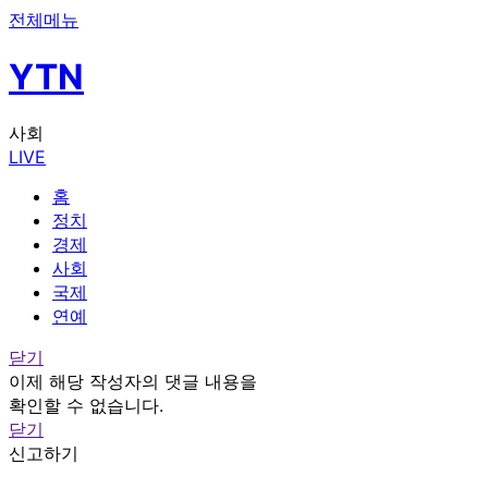
전체메뉴
YTN
사회
LIVE
홈
정치
경제
사회
국제
연예
닫기
이제 해당 작성자의 댓글 내용을
확인할 수 없습니다.
닫기
신고하기