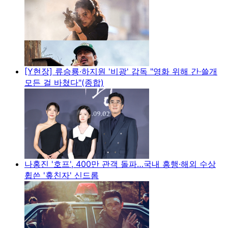
[Y현장] 류승룡·하지원 '비광' 감독 "영화 위해 간·쓸개
모든 걸 바쳤다"(종합)
나홍진 '호프', 400만 관객 돌파…국내 흥행·해외 수상
휩쓴 '홒친자' 신드롬