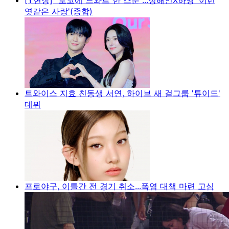
엿같은 사랑'(종합)
트와이스 지효 친동생 서연, 하이브 새 걸그룹 '튜이드'
데뷔
프로야구, 이틀간 전 경기 취소...폭염 대책 마련 고심