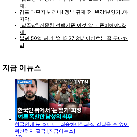
지금 이뉴스
한국인에 눈 찢더니 "죄송하다"...파장 걷잡을 수 없이
확산하자 결국 [지금이뉴스]