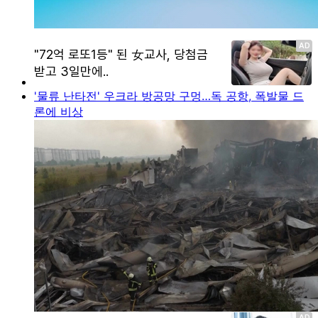
'물류 난타전' 우크라 방공망 구멍…독 공항, 폭발물 드
론에 비상