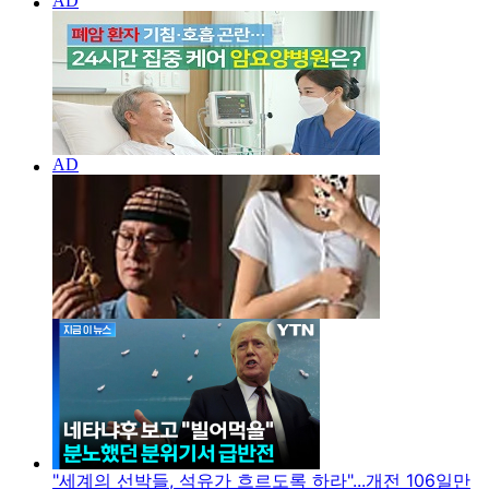
"세계의 선박들, 석유가 흐르도록 하라"...개전 106일만