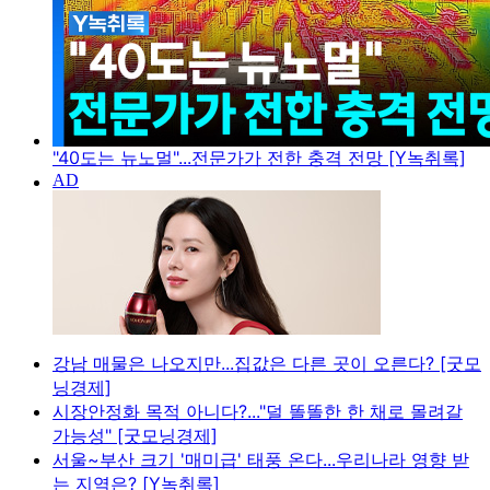
"40도는 뉴노멀"...전문가가 전한 충격 전망 [Y녹취록]
강남 매물은 나오지만...집값은 다른 곳이 오른다? [굿모
닝경제]
시장안정화 목적 아니다?..."덜 똘똘한 한 채로 몰려갈
가능성" [굿모닝경제]
서울~부산 크기 '매미급' 태풍 온다...우리나라 영향 받
는 지역은? [Y녹취록]