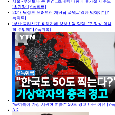
서울~부산보다 큰 반경...초대형 태풍에 휴가철 제주도
'초긴장' [Y녹취록]
20대 남성도 쓰러뜨린 재난급 폭염..."일단 멈춰야" [Y
녹취록]
'부산 돌려차기' 피해자에 상상초월 막말..."진정성 의심
할 수밖에" [Y녹취록]
"올여름이 가장 시원한 여름?" 50도 경고 나온 이유 [Y