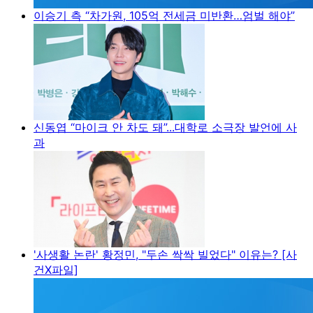
이승기 측 “차가원, 105억 전세금 미반환…엄벌 해야”
신동엽 “마이크 안 차도 돼”...대학로 소극장 발언에 사
과
'사생활 논란' 황정민, "두손 싹싹 빌었다" 이유는? [사
건X파일]