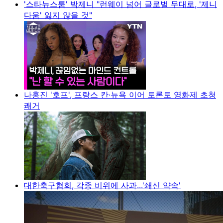
'스타뉴스룸' 박제니 "런웨이 넘어 글로벌 무대로, '제니
다움' 잃지 않을 것"
나홍진 '호프', 프랑스 칸·뉴욕 이어 토론토 영화제 초청
쾌거
대한축구협회, 각종 비위에 사과...'쇄신 약속'