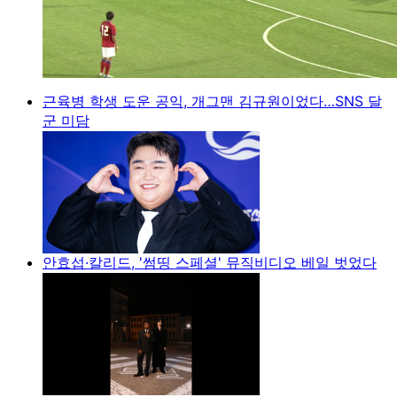
근육병 학생 도운 공익, 개그맨 김규원이었다…SNS 달
군 미담
안효섭·칼리드, '썸띵 스페셜' 뮤직비디오 베일 벗었다