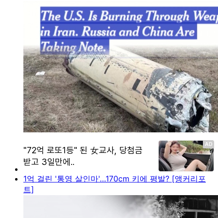
1억 걸린 '통영 살인마'…170cm 키에 평발? [앵커리포
트]