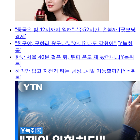
"중국은 밤 12시까지 일해"...'주52시간' 손볼까 [굿모닝
경제]
"친구야, 구하러 왔구나"..."아니? 나도 갇혔어" [Y녹취
록]
한낮 서울 40분 걸은 뒤, 두피 온도 재 봤더니...[Y녹취
록]
하의만 입고 자전거 타는 남성...처벌 가능할까? [Y녹취
록]