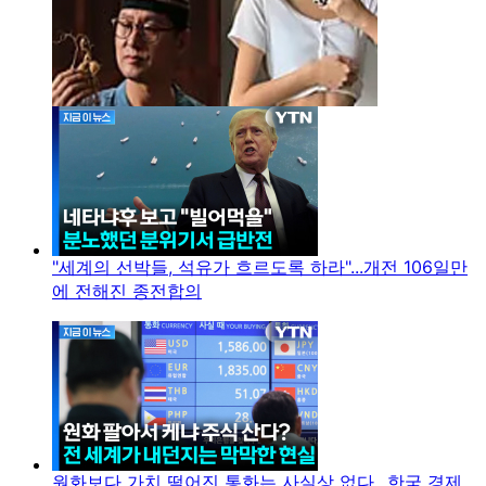
"세계의 선박들, 석유가 흐르도록 하라"...개전 106일만
에 전해진 종전합의
원화보다 가치 떨어진 통화는 사실상 없다...한국 경제