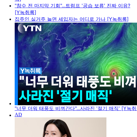
"참수 전 마지막 기회"...트럼프 '공습 보류' 진짜 이유?
[Y녹취록]
집주인 실거주 늘면 세입자는 어디로 가나 [Y녹취록]
"너무 더워 태풍도 비껴간다"...사라진 '절기 매직' [Y녹취