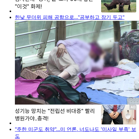
한낮 무더위 피해 공항으로…"공부하고 장기 두고"
"주한 미군도 취약"…미 언론, 너도나도 '미사일 부족' 보
도