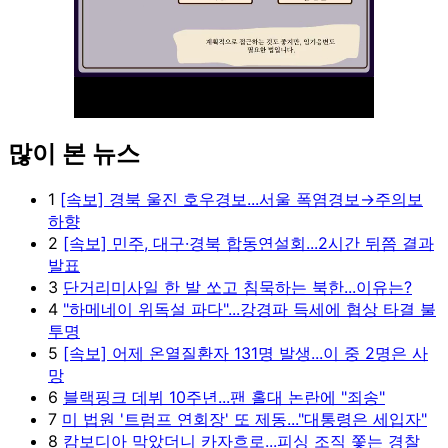
많이 본 뉴스
Unmute
1
[속보] 경북 울진 호우경보...서울 폭염경보→주의보
하향
2
[속보] 민주, 대구·경북 합동연설회...2시간 뒤쯤 결과
발표
3
단거리미사일 한 발 쏘고 침묵하는 북한...이유는?
4
"하메네이 위독설 파다"...강경파 득세에 협상 타결 불
투명
5
[속보] 어제 온열질환자 131명 발생...이 중 2명은 사
망
6
블랙핑크 데뷔 10주년...팬 홀대 논란에 "죄송"
7
미 법원 '트럼프 연회장' 또 제동..."대통령은 세입자"
8
캄보디아 막았더니 카자흐로...피싱 조직 쫓는 경찰