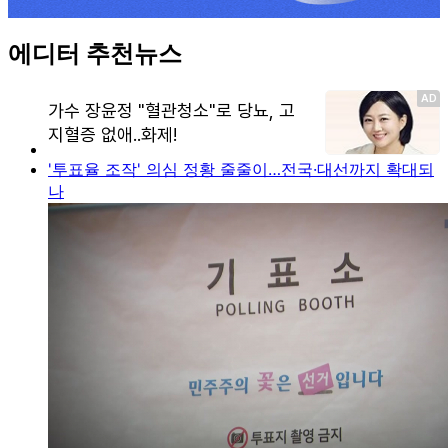
에디터 추천뉴스
'투표율 조작' 의심 정황 줄줄이…전국·대선까지 확대되
나