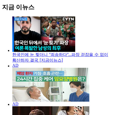
지금 이뉴스
한국인에 눈 찢더니 "죄송하다"...파장 걷잡을 수 없이
확산하자 결국 [지금이뉴스]