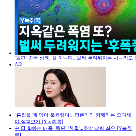
'돌핀' 중국 상륙, 끝 아니다...벌써 두려워지는 시나리오 
"흠잡을 데 없이 훌륭했다"...평론가와 함께하는 오디세
이 살펴보기 [Y녹취록]
中·日 향하는 태풍 '돌핀'·'찬홈'...주말 날씨 좌우 [Y녹취
록]