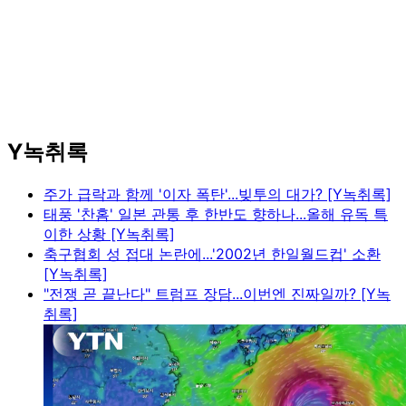
Y녹취록
주가 급락과 함께 '이자 폭탄'...빚투의 대가? [Y녹취록]
태풍 '찬홈' 일본 관통 후 한반도 향하나...올해 유독 특
이한 상황 [Y녹취록]
축구협회 성 접대 논란에...'2002년 한일월드컵' 소환
[Y녹취록]
"전쟁 곧 끝난다" 트럼프 장담...이번엔 진짜일까? [Y녹
취록]