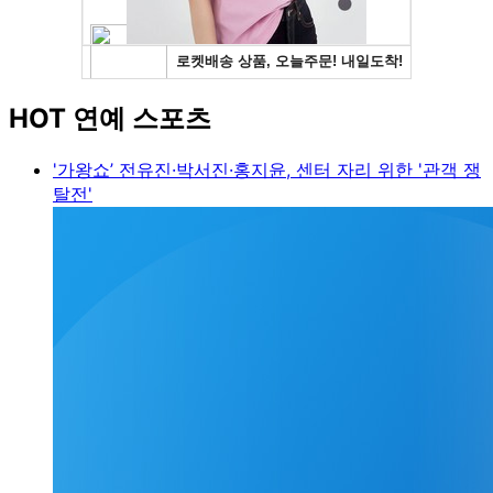
HOT 연예 스포츠
'가왕쇼’ 전유진·박서진·홍지윤, 센터 자리 위한 '관객 쟁
탈전'