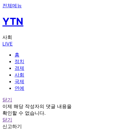
전체메뉴
YTN
사회
LIVE
홈
정치
경제
사회
국제
연예
닫기
이제 해당 작성자의 댓글 내용을
확인할 수 없습니다.
닫기
신고하기