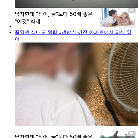
폭염엔 실내도 위험…냉방기 꺼진 아파트에서 의식 잃
어