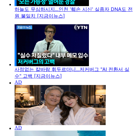
하늘도 무심하시지...인천 '훼손 시신' 실종자 DNA도 전
원 불일치 [지금이뉴스]
사정없는 칼바람 휘두르더니...저커버그 "AI 전환서 실
수" 고백 [지금이뉴스]