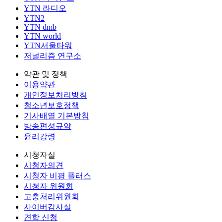
YTN 라디오
YTN2
YTN dmb
YTN world
YTN서울타워
저널리즘 연구소
약관 및 정책
이용약관
개인정보처리방침
청소년보호정책
기사배열 기본방침
방송편성규약
윤리강령
시청자실
시청자의견
시청자 비평 플러스
시청자 위원회
고충처리위원회
사이버감사실
견학 신청