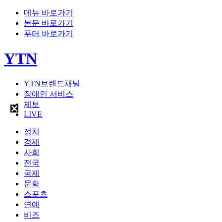
메뉴 바로가기
본문 바로가기
푸터 바로가기
YTN
YTN브랜드채널
장애인 서비스
제보
LIVE
정치
경제
사회
전국
국제
문화
스포츠
연예
비즈