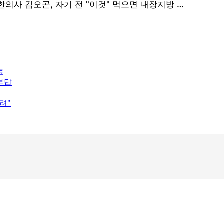
료
부답
려"