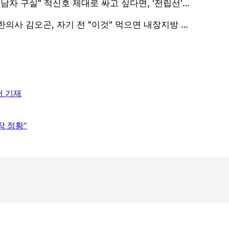
서 기재
작 정황"