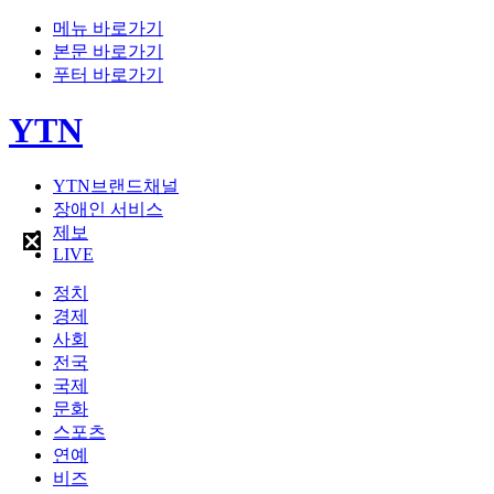
메뉴 바로가기
본문 바로가기
푸터 바로가기
YTN
YTN브랜드채널
장애인 서비스
제보
LIVE
정치
경제
사회
전국
국제
문화
스포츠
연예
비즈