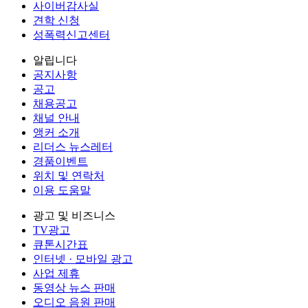
사이버감사실
견학 신청
성폭력신고센터
알립니다
공지사항
공고
채용공고
채널 안내
앵커 소개
리더스 뉴스레터
경품이벤트
위치 및 연락처
이용 도움말
광고 및 비즈니스
TV광고
큐톤시간표
인터넷 · 모바일 광고
사업 제휴
동영상 뉴스 판매
오디오 음원 판매