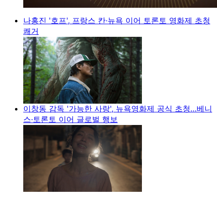
나홍진 '호프', 프랑스 칸·뉴욕 이어 토론토 영화제 초청
쾌거
이창동 감독 '가능한 사랑', 뉴욕영화제 공식 초청…베니
스·토론토 이어 글로벌 행보