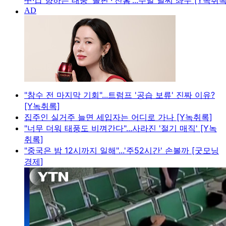
中·日 향하는 태풍 '돌핀'·'찬홈'...주말 날씨 좌우 [Y녹취록
"참수 전 마지막 기회"...트럼프 '공습 보류' 진짜 이유?
[Y녹취록]
집주인 실거주 늘면 세입자는 어디로 가나 [Y녹취록]
"너무 더워 태풍도 비껴간다"...사라진 '절기 매직' [Y녹
취록]
"중국은 밤 12시까지 일해"...'주52시간' 손볼까 [굿모닝
경제]