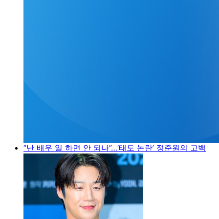
“난 배우 일 하면 안 되나”…‘태도 논란’ 정준원의 고백