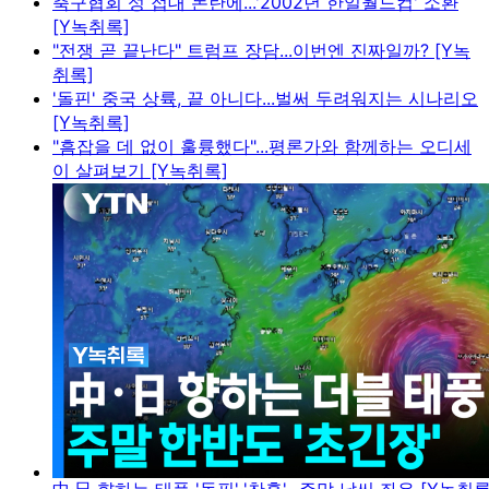
축구협회 성 접대 논란에...'2002년 한일월드컵' 소환
[Y녹취록]
"전쟁 곧 끝난다" 트럼프 장담...이번엔 진짜일까? [Y녹
취록]
'돌핀' 중국 상륙, 끝 아니다...벌써 두려워지는 시나리오
[Y녹취록]
"흠잡을 데 없이 훌륭했다"...평론가와 함께하는 오디세
이 살펴보기 [Y녹취록]