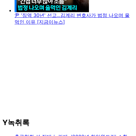
尹 '징역 30년' 선고...김계리 변호사가 법정 나오며 울
먹인 이유 [지금이뉴스]
Y녹취록