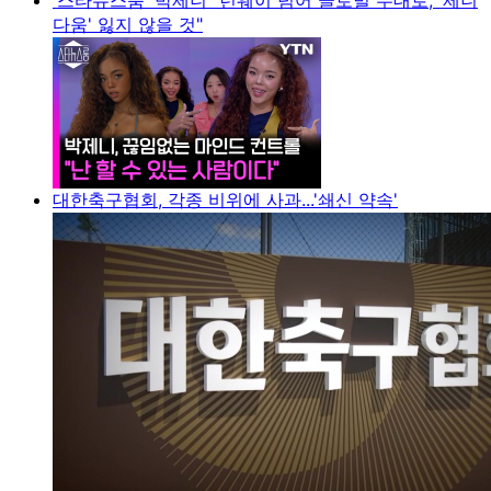
다움' 잃지 않을 것"
대한축구협회, 각종 비위에 사과...'쇄신 약속'