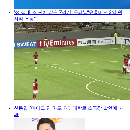
'성 접대' 심판이 맡은 7경기 '무패'..."유흥비로 2억 원
사적 유용"
신동엽 “마이크 안 차도 돼”...대학로 소극장 발언에 사
과