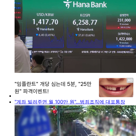
"계좌 빌려주면 월 100만 원"…범죄조직에 대포통장