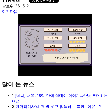
YTN 엑스
팔로워 361,512
이전
다음
많이 본 뉴스
Unmute
1
[날씨] 서울, 18일 만에 열대야 쉬어가...한낮 무더위는
여전
2
단거리미사일 한 발 쏘고 침묵하는 북한...이유는?