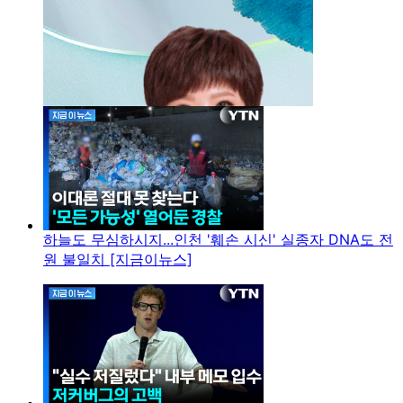
하늘도 무심하시지...인천 '훼손 시신' 실종자 DNA도 전
원 불일치 [지금이뉴스]