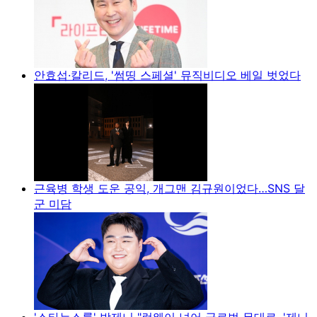
안효섭·칼리드, '썸띵 스페셜' 뮤직비디오 베일 벗었다
근육병 학생 도운 공익, 개그맨 김규원이었다…SNS 달
군 미담
'스타뉴스룸' 박제니 "런웨이 넘어 글로벌 무대로, '제니