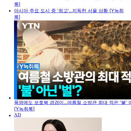
록]
아시아 주요 도시 중 '최고'...지독한 서울 상황 [Y녹취
록]
폭염에도 보호복 겹겹이...여름철 소방관 최대 적은 '불' 아
[Y녹취록]