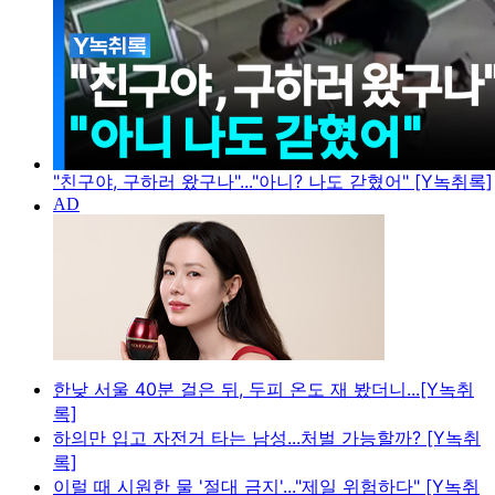
"친구야, 구하러 왔구나"..."아니? 나도 갇혔어" [Y녹취록]
한낮 서울 40분 걸은 뒤, 두피 온도 재 봤더니...[Y녹취
록]
하의만 입고 자전거 타는 남성...처벌 가능할까? [Y녹취
록]
이럴 때 시원한 물 '절대 금지'..."제일 위험하다" [Y녹취