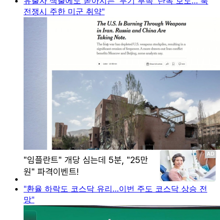
유출자 색출에도 쏟아지는 '무기 부족' 단독 보도…"북
전쟁시 주한 미군 취약"
"환율 하락도 코스닥 유리…이번 주도 코스닥 상승 전
망"