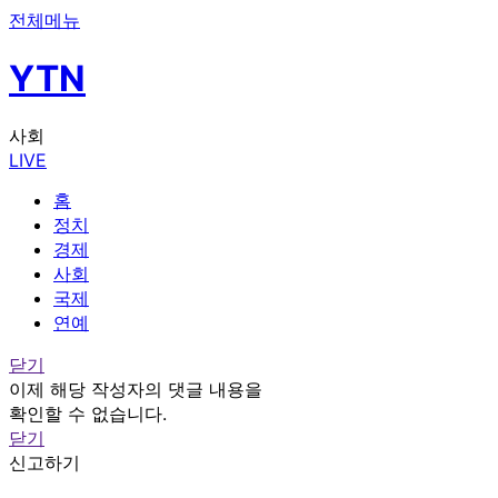
전체메뉴
YTN
사회
LIVE
홈
정치
경제
사회
국제
연예
닫기
이제 해당 작성자의 댓글 내용을
확인할 수 없습니다.
닫기
신고하기