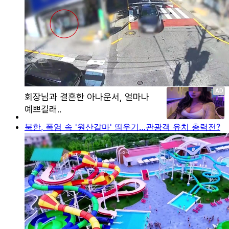
북한, 폭염 속 '원산갈마' 띄우기…관광객 유치 총력전?