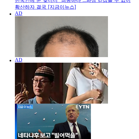
한국인에 눈 찢더니 "죄송하다"...파장 걷잡을 수 없이
확산하자 결국 [지금이뉴스]