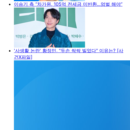
이승기 측 “차가원, 105억 전세금 미반환…엄벌 해야”
'사생활 논란' 황정민, "두손 싹싹 빌었다" 이유는? [사
건X파일]