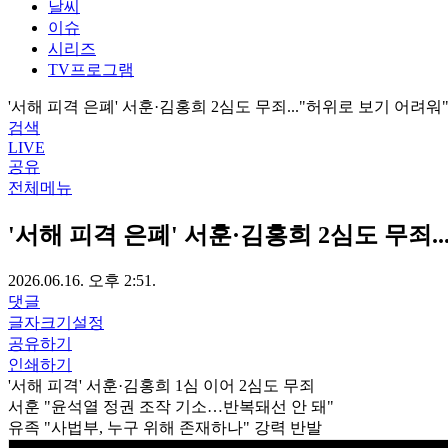
날씨
이슈
시리즈
TV프로그램
'서해 피격 은폐' 서훈·김홍희 2심도 무죄..."허위로 보기 어려워
검색
LIVE
공유
전체메뉴
'서해 피격 은폐' 서훈·김홍희 2심도 무죄.
2026.06.16. 오후 2:51.
댓글
글자크기설정
공유하기
인쇄하기
'서해 피격' 서훈·김홍희 1심 이어 2심도 무죄
서훈 "윤석열 정권 조작 기소…반복돼선 안 돼"
유족 "사법부, 누구 위해 존재하나" 강력 반발