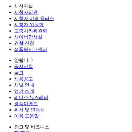
시청자실
시청자의견
시청자 비평 플러스
시청자 위원회
고충처리위원회
사이버감사실
견학 신청
성폭력신고센터
알립니다
공지사항
공고
채용공고
채널 안내
앵커 소개
리더스 뉴스레터
경품이벤트
위치 및 연락처
이용 도움말
광고 및 비즈니스