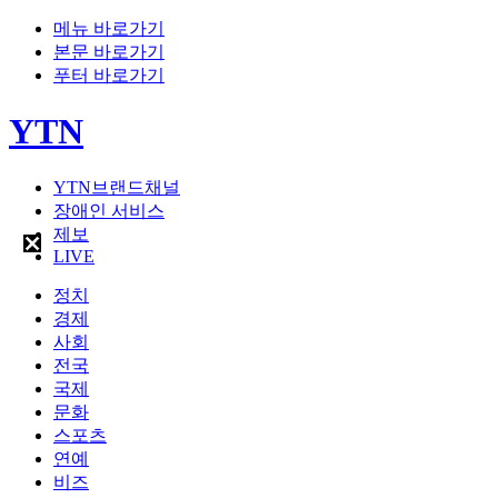
메뉴 바로가기
본문 바로가기
푸터 바로가기
YTN
YTN브랜드채널
장애인 서비스
제보
LIVE
정치
경제
사회
전국
국제
문화
스포츠
연예
비즈