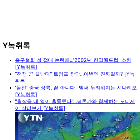
Y녹취록
축구협회 성 접대 논란에...'2002년 한일월드컵' 소환
[Y녹취록]
"전쟁 곧 끝난다" 트럼프 장담...이번엔 진짜일까? [Y녹
취록]
'돌핀' 중국 상륙, 끝 아니다...벌써 두려워지는 시나리오
[Y녹취록]
"흠잡을 데 없이 훌륭했다"...평론가와 함께하는 오디세
이 살펴보기 [Y녹취록]