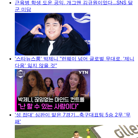
근육병 학생 도운 공익, 개그맨 김규원이었다…SNS 달
군 미담
'스타뉴스룸' 박제니 "런웨이 넘어 글로벌 무대로, '제니
다움' 잃지 않을 것"
'성 접대' 심판이 맡은 7경기...축구대표팀 5승 2무 '무
패'