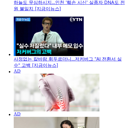
하늘도 무심하시지...인천 '훼손 시신' 실종자 DNA도 전
원 불일치 [지금이뉴스]
사정없는 칼바람 휘두르더니...저커버그 "AI 전환서 실
수" 고백 [지금이뉴스]