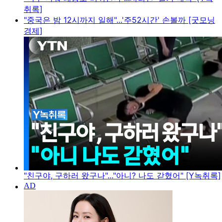
취록]
"중국은 밤 12시까지 일해"...'주52시간' 손볼까 [굿모닝
경제]
"친구야, 구하러 왔구나"..."아니? 나도 갇혔어" [Y녹취록]