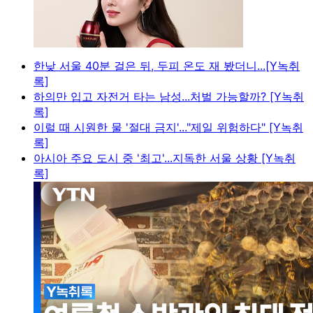
한낮 서울 40분 걸은 뒤, 두피 온도 재 봤더니...[Y녹취
록]
하의만 입고 자전거 타는 남성...처벌 가능할까? [Y녹취
록]
이럴 때 시원한 물 '절대 금지'..."제일 위험하다" [Y녹취
록]
아시아 주요 도시 중 '최고'...지독한 서울 상황 [Y녹취
록]