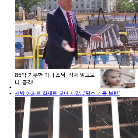
새벽 아파트 화재로 모녀 사망…"평소 거동 불편"