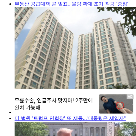
부동산 공급대책 곧 발표…물량 확대·조기 착공 '중점'
미 법원 '트럼프 연회장' 또 제동…"대통령은 세입자"