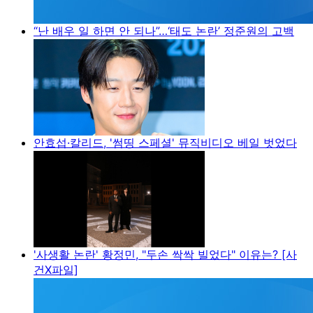
“난 배우 일 하면 안 되나”…‘태도 논란’ 정준원의 고백
안효섭·칼리드, '썸띵 스페셜' 뮤직비디오 베일 벗었다
'사생활 논란' 황정민, "두손 싹싹 빌었다" 이유는? [사
건X파일]