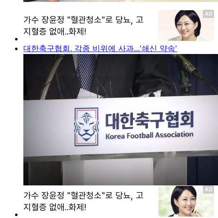
대한축구협회, 각종 비위에 사과…'쇄신 약속'