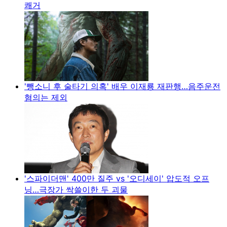
쾌거
'뺑소니 후 술타기 의혹' 배우 이재룡 재판행…음주운전
혐의는 제외
'스파이더맨' 400만 질주 vs '오디세이' 압도적 오프
닝…극장가 싹쓸이한 두 괴물