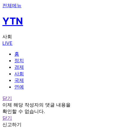
전체메뉴
YTN
사회
LIVE
홈
정치
경제
사회
국제
연예
닫기
이제 해당 작성자의 댓글 내용을
확인할 수 없습니다.
닫기
신고하기