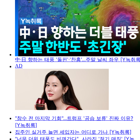
中·日 향하는 태풍 '돌핀'·'찬홈'...주말 날씨 좌우 [Y녹취록
"참수 전 마지막 기회"...트럼프 '공습 보류' 진짜 이유?
[Y녹취록]
집주인 실거주 늘면 세입자는 어디로 가나 [Y녹취록]
"너무 더워 태풍도 비껴간다"...사라진 '절기 매직' [Y녹