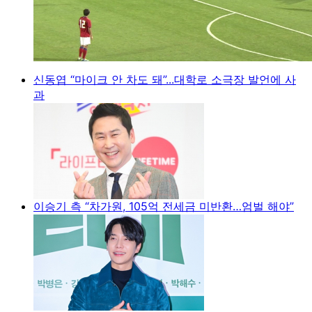
신동엽 “마이크 안 차도 돼”...대학로 소극장 발언에 사
과
이승기 측 “차가원, 105억 전세금 미반환…엄벌 해야”