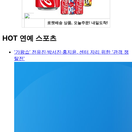
HOT 연예 스포츠
'가왕쇼’ 전유진·박서진·홍지윤, 센터 자리 위한 '관객 쟁
탈전'