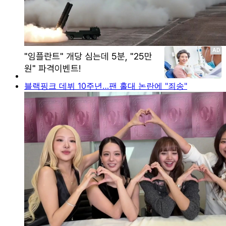
블랙핑크 데뷔 10주년…팬 홀대 논란에 "죄송"