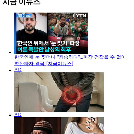
지금 이뉴스
한국인에 눈 찢더니 "죄송하다"...파장 걷잡을 수 없이
확산하자 결국 [지금이뉴스]