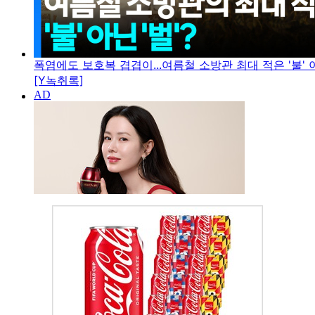
폭염에도 보호복 겹겹이...여름철 소방관 최대 적은 '불' 아
[Y녹취록]