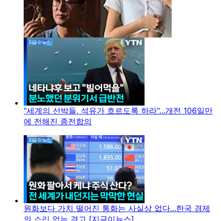
"세계의 선박들, 석유가 흐르도록 하라"...개전 106일만
에 전해진 종전합의
원화보다 가치 떨어진 통화는 사실상 없다...한국 경제
의 소리 없는 경고 [지금이뉴스]