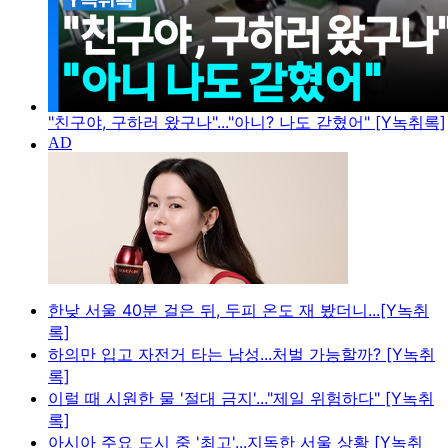
"친구야, 구하러 왔구나"..."아니? 나도 갇혔어" [Y녹취록]
한낮 서울 40분 걸은 뒤, 두피 온도 재 봤더니...[Y녹취
록]
하의만 입고 자전거 타는 남성...처벌 가능할까? [Y녹취
록]
이럴 때 시원한 물 '절대 금지'..."제일 위험하다" [Y녹취
록]
아시아 주요 도시 중 '최고'...지독한 서울 상황 [Y녹취