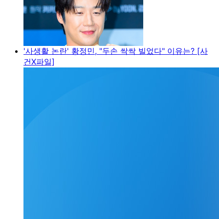
'사생활 논란' 황정민, "두손 싹싹 빌었다" 이유는? [사
건X파일]