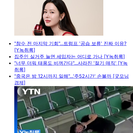
"참수 전 마지막 기회"...트럼프 '공습 보류' 진짜 이유?
[Y녹취록]
집주인 실거주 늘면 세입자는 어디로 가나 [Y녹취록]
"너무 더워 태풍도 비껴간다"...사라진 '절기 매직' [Y녹
취록]
"중국은 밤 12시까지 일해"...'주52시간' 손볼까 [굿모닝
경제]