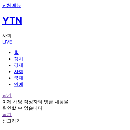
전체메뉴
YTN
사회
LIVE
홈
정치
경제
사회
국제
연예
닫기
이제 해당 작성자의 댓글 내용을
확인할 수 없습니다.
닫기
신고하기