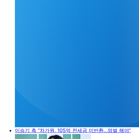
이승기 측 “차가원, 105억 전세금 미반환…엄벌 해야”