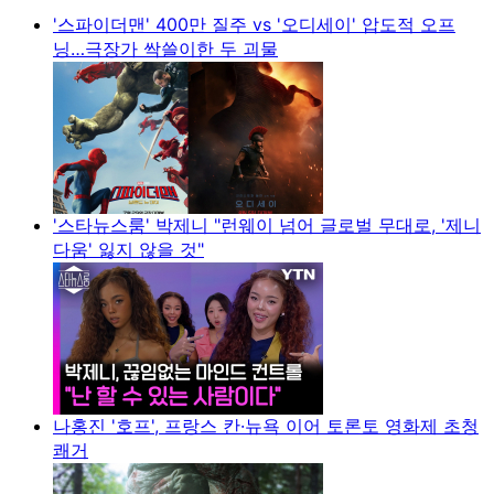
'스파이더맨' 400만 질주 vs '오디세이' 압도적 오프
닝…극장가 싹쓸이한 두 괴물
'스타뉴스룸' 박제니 "런웨이 넘어 글로벌 무대로, '제니
다움' 잃지 않을 것"
나홍진 '호프', 프랑스 칸·뉴욕 이어 토론토 영화제 초청
쾌거