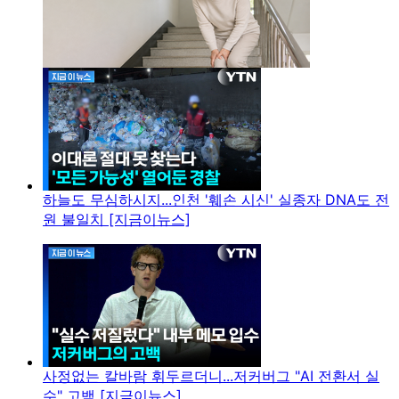
하늘도 무심하시지...인천 '훼손 시신' 실종자 DNA도 전
원 불일치 [지금이뉴스]
사정없는 칼바람 휘두르더니...저커버그 "AI 전환서 실
수" 고백 [지금이뉴스]