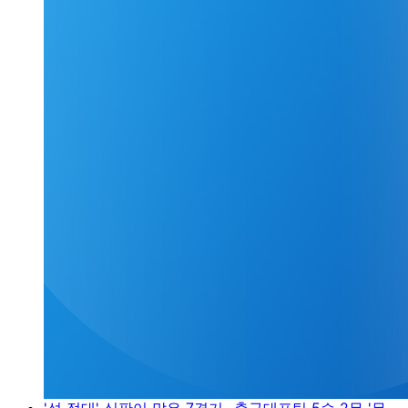
'성 접대' 심판이 맡은 7경기...축구대표팀 5승 2무 '무