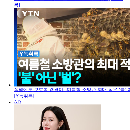
록]
폭염에도 보호복 겹겹이...여름철 소방관 최대 적은 '불' 아
[Y녹취록]