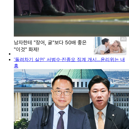
'돌려차기 실언' 서범수·진종오 징계 개시…윤리위는 내
홍