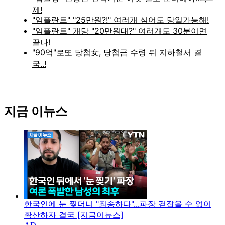
지금 이뉴스
한국인에 눈 찢더니 "죄송하다"...파장 걷잡을 수 없이
확산하자 결국 [지금이뉴스]