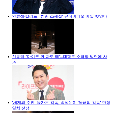
안효섭·칼리드, '썸띵 스페셜' 뮤직비디오 베일 벗었다
신동엽 “마이크 안 차도 돼”...대학로 소극장 발언에 사
과
'세계의 주인' 윤가은 감독, 벡델데이 ‘올해의 감독’ 만장
일치 선정