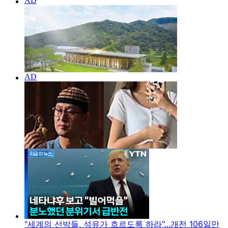
"세계의 선박들, 석유가 흐르도록 하라"...개전 106일만