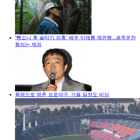
'뺑소니 후 술타기 의혹' 배우 이재룡 재판행…음주운전
혐의는 제외
폭염으로 멈춘 프로야구, 가을 일정도 비상