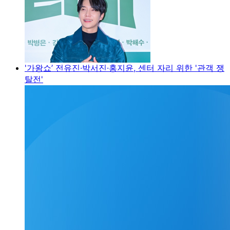
'가왕쇼’ 전유진·박서진·홍지윤, 센터 자리 위한 '관객 쟁
탈전'