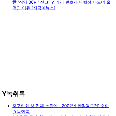
尹 '징역 30년' 선고...김계리 변호사가 법정 나오며 울
먹인 이유 [지금이뉴스]
Y녹취록
축구협회 성 접대 논란에...'2002년 한일월드컵' 소환
[Y녹취록]