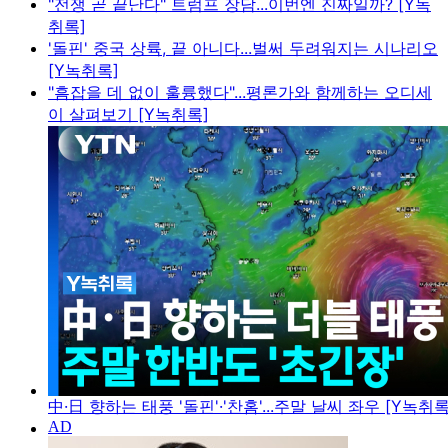
"전쟁 곧 끝난다" 트럼프 장담...이번엔 진짜일까? [Y녹
취록]
'돌핀' 중국 상륙, 끝 아니다...벌써 두려워지는 시나리오
[Y녹취록]
"흠잡을 데 없이 훌륭했다"...평론가와 함께하는 오디세
이 살펴보기 [Y녹취록]
中·日 향하는 태풍 '돌핀'·'찬홈'...주말 날씨 좌우 [Y녹취록