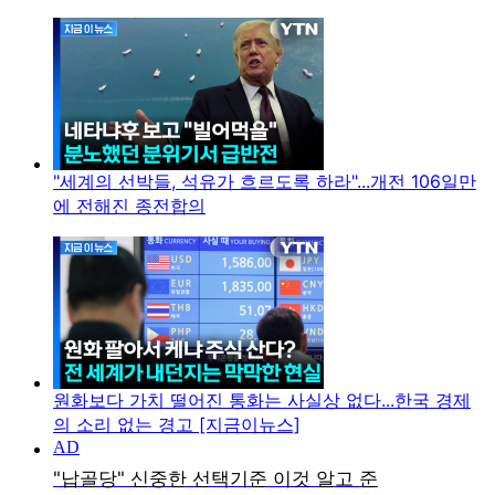
"세계의 선박들, 석유가 흐르도록 하라"...개전 106일만
에 전해진 종전합의
원화보다 가치 떨어진 통화는 사실상 없다...한국 경제
의 소리 없는 경고 [지금이뉴스]