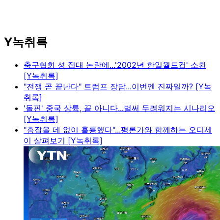
Y녹취록
축구협회 성 접대 논란에...'2002년 한일월드컵' 소환
[Y녹취록]
"전쟁 곧 끝난다" 트럼프 장담...이번엔 진짜일까? [Y녹
취록]
'돌핀' 중국 상륙, 끝 아니다...벌써 두려워지는 시나리오
[Y녹취록]
"흠잡을 데 없이 훌륭했다"...평론가와 함께하는 오디세
이 살펴보기 [Y녹취록]