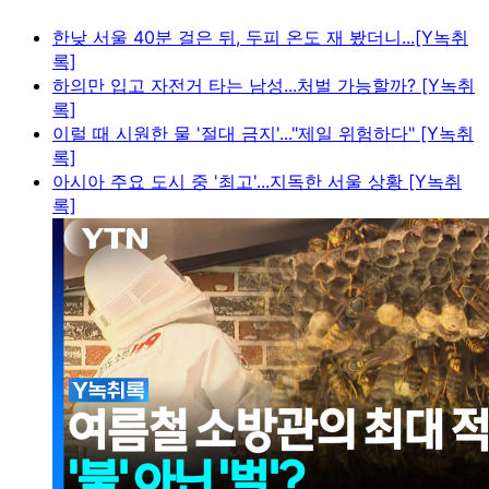
한낮 서울 40분 걸은 뒤, 두피 온도 재 봤더니...[Y녹취
록]
하의만 입고 자전거 타는 남성...처벌 가능할까? [Y녹취
록]
이럴 때 시원한 물 '절대 금지'..."제일 위험하다" [Y녹취
록]
아시아 주요 도시 중 '최고'...지독한 서울 상황 [Y녹취
록]