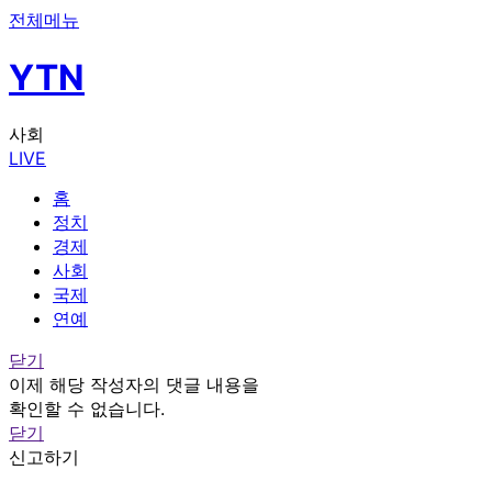
전체메뉴
YTN
사회
LIVE
홈
정치
경제
사회
국제
연예
닫기
이제 해당 작성자의 댓글 내용을
확인할 수 없습니다.
닫기
신고하기