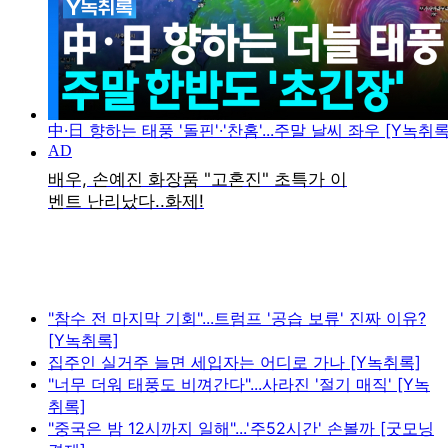
中·日 향하는 태풍 '돌핀'·'찬홈'...주말 날씨 좌우 [Y녹취록
"참수 전 마지막 기회"...트럼프 '공습 보류' 진짜 이유?
[Y녹취록]
집주인 실거주 늘면 세입자는 어디로 가나 [Y녹취록]
"너무 더워 태풍도 비껴간다"...사라진 '절기 매직' [Y녹
취록]
"중국은 밤 12시까지 일해"...'주52시간' 손볼까 [굿모닝