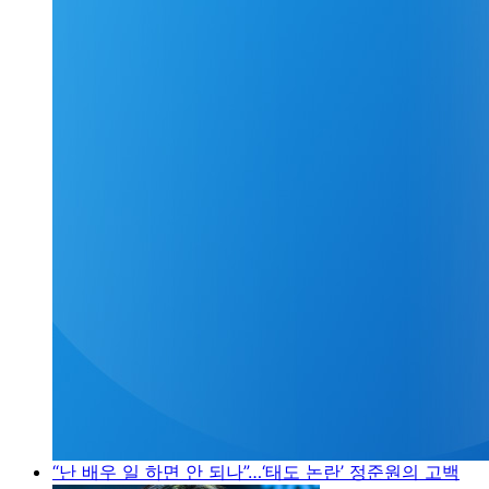
“난 배우 일 하면 안 되나”…‘태도 논란’ 정준원의 고백