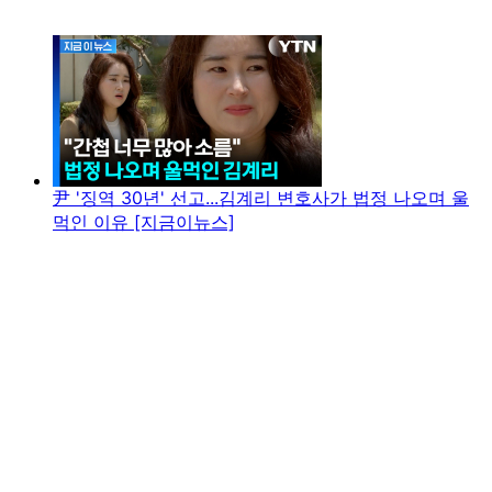
尹 '징역 30년' 선고...김계리 변호사가 법정 나오며 울
먹인 이유 [지금이뉴스]