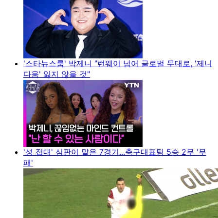
'스타뉴스룸' 박제니 "런웨이 넘어 글로벌 무대로, '제니
다움' 잃지 않을 것"
'성 접대' 심판이 맡은 7경기...축구대표팀 5승 2무 '무
패'