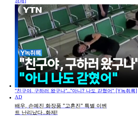
경제]
"친구야, 구하러 왔구나"..."아니? 나도 갇혔어" [Y녹취록]