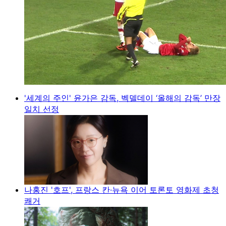
'세계의 주인' 윤가은 감독, 벡델데이 ‘올해의 감독’ 만장
일치 선정
나홍진 '호프', 프랑스 칸·뉴욕 이어 토론토 영화제 초청
쾌거