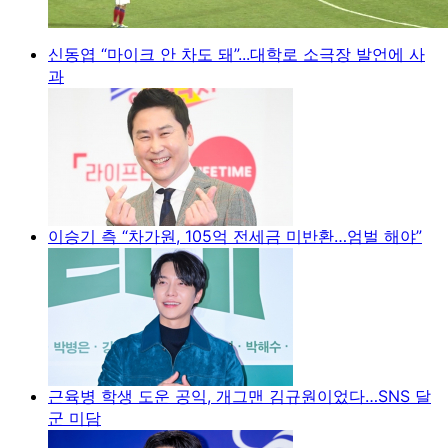
신동엽 “마이크 안 차도 돼”...대학로 소극장 발언에 사
과
이승기 측 “차가원, 105억 전세금 미반환…엄벌 해야”
근육병 학생 도운 공익, 개그맨 김규원이었다…SNS 달
군 미담