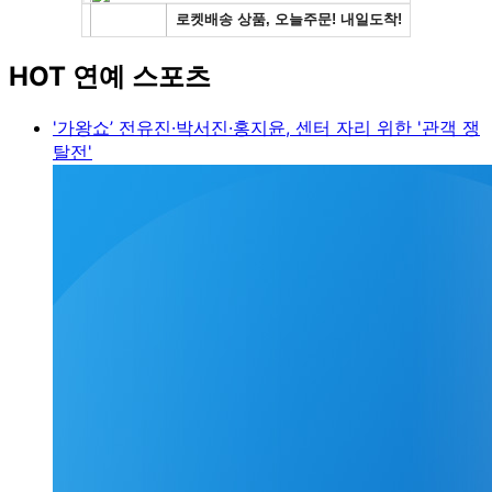
HOT 연예 스포츠
'가왕쇼’ 전유진·박서진·홍지윤, 센터 자리 위한 '관객 쟁
탈전'