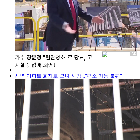
새벽 아파트 화재로 모녀 사망…"평소 거동 불편"