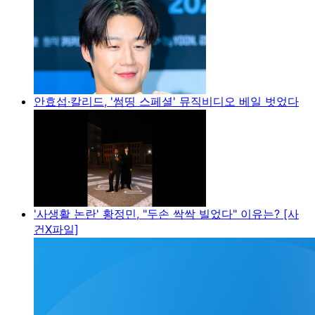
안효섭·칼리드, '썸띵 스페셜' 뮤직비디오 베일 벗었다
'사생활 논란' 황정민, "두손 싹싹 빌었다" 이유는? [사
건X파일]