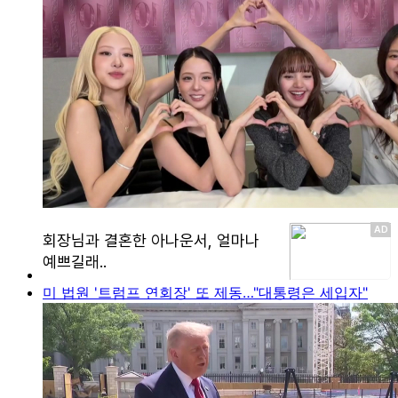
미 법원 '트럼프 연회장' 또 제동…"대통령은 세입자"