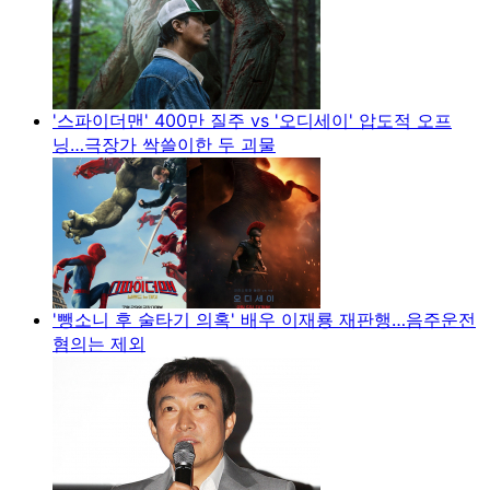
'스파이더맨' 400만 질주 vs '오디세이' 압도적 오프
닝…극장가 싹쓸이한 두 괴물
'뺑소니 후 술타기 의혹' 배우 이재룡 재판행…음주운전
혐의는 제외