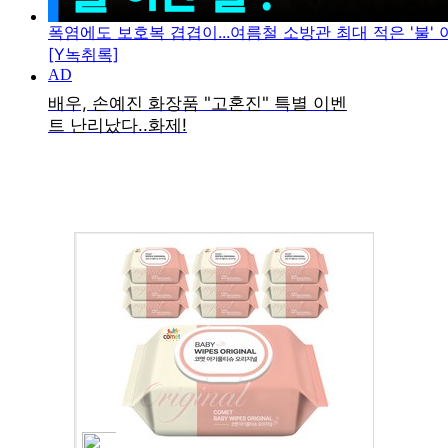
폭염에도 보호복 겹겹이...여름철 소방관 최대 적은 '불' 아
[Y녹취록]