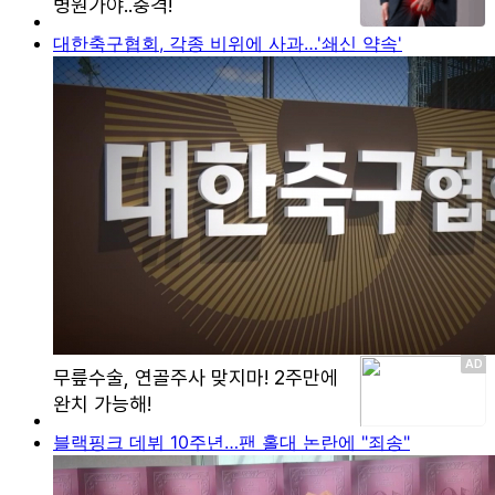
대한축구협회, 각종 비위에 사과…'쇄신 약속'
블랙핑크 데뷔 10주년…팬 홀대 논란에 "죄송"