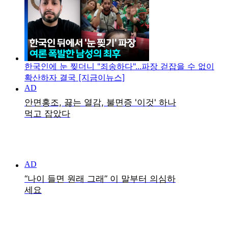
한국인에 눈 찢더니 "죄송하다"...파장 걷잡을 수 없이
확산하자 결국 [지금이뉴스]