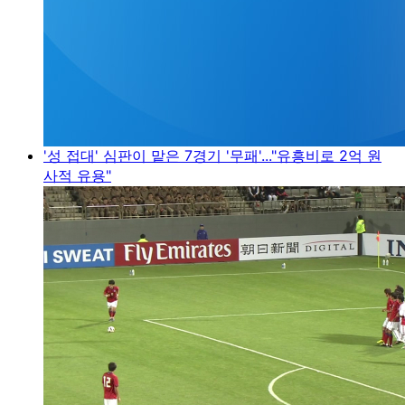
'성 접대' 심판이 맡은 7경기 '무패'..."유흥비로 2억 원
사적 유용"