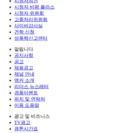
시청자의견
시청자 비평 플러스
시청자 위원회
고충처리위원회
사이버감사실
견학 신청
성폭력신고센터
알립니다
공지사항
공고
채용공고
채널 안내
앵커 소개
리더스 뉴스레터
경품이벤트
위치 및 연락처
이용 도움말
광고 및 비즈니스
TV광고
큐톤시간표