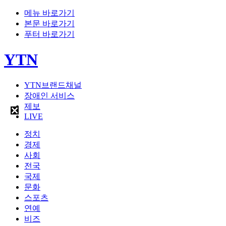
메뉴 바로가기
본문 바로가기
푸터 바로가기
YTN
YTN브랜드채널
장애인 서비스
제보
LIVE
정치
경제
사회
전국
국제
문화
스포츠
연예
비즈