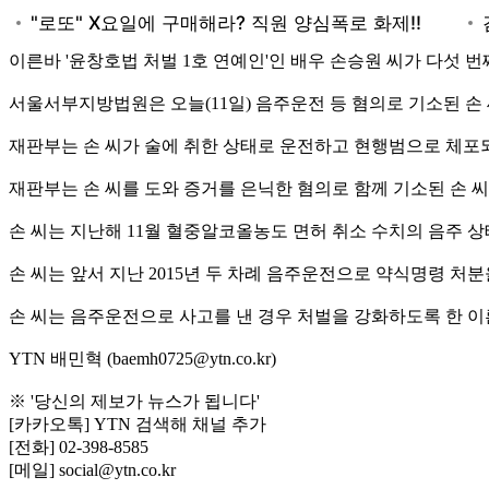
이른바 '윤창호법 처벌 1호 연예인'인 배우 손승원 씨가 다섯
서울서부지방법원은 오늘(11일) 음주운전 등 혐의로 기소된 손
재판부는 손 씨가 술에 취한 상태로 운전하고 현행범으로 체포
재판부는 손 씨를 도와 증거를 은닉한 혐의로 함께 기소된 손 
손 씨는 지난해 11월 혈중알코올농도 면허 취소 수치의 음주
손 씨는 앞서 지난 2015년 두 차례 음주운전으로 약식명령 처분
손 씨는 음주운전으로 사고를 낸 경우 처벌을 강화하도록 한 이
YTN 배민혁 (baemh0725@ytn.co.kr)
※ '당신의 제보가 뉴스가 됩니다'
[카카오톡] YTN 검색해 채널 추가
[전화] 02-398-8585
[메일] social@ytn.co.kr