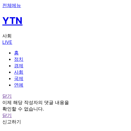
전체메뉴
YTN
사회
LIVE
홈
정치
경제
사회
국제
연예
닫기
이제 해당 작성자의 댓글 내용을
확인할 수 없습니다.
닫기
신고하기