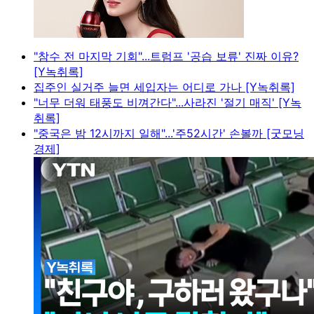
"참수 전 마지막 기회"...트럼프 '공습 보류' 진짜 이유?
[Y녹취록]
집주인 실거주 늘면 세입자는 어디로 가나 [Y녹취록]
"너무 더워 태풍도 비껴간다"...사라진 '절기 매직' [Y녹
취록]
"중국은 밤 12시까지 일해"...'주52시간' 손볼까 [굿모닝
경제]