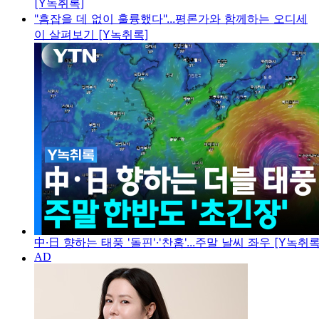
[Y녹취록]
"흠잡을 데 없이 훌륭했다"...평론가와 함께하는 오디세
이 살펴보기 [Y녹취록]
中·日 향하는 태풍 '돌핀'·'찬홈'...주말 날씨 좌우 [Y녹취록