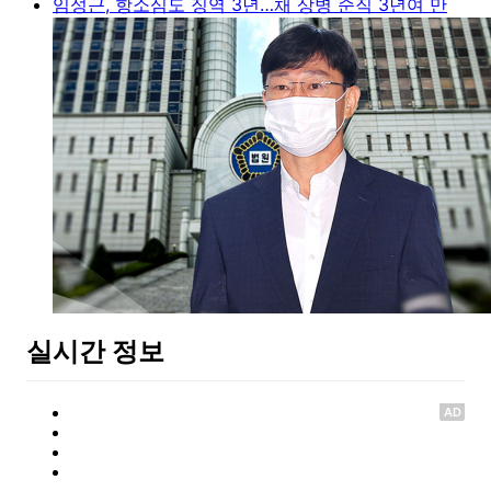
임성근, 항소심도 징역 3년…채 상병 순직 3년여 만
실시간 정보
AD