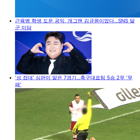
근육병 학생 도운 공익, 개그맨 김규원이었다…SNS 달
군 미담
'성 접대' 심판이 맡은 7경기...축구대표팀 5승 2무 '무
패'