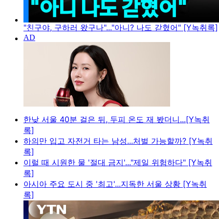
"친구야, 구하러 왔구나"..."아니? 나도 갇혔어" [Y녹취록]
한낮 서울 40분 걸은 뒤, 두피 온도 재 봤더니...[Y녹취
록]
하의만 입고 자전거 타는 남성...처벌 가능할까? [Y녹취
록]
이럴 때 시원한 물 '절대 금지'..."제일 위험하다" [Y녹취
록]
아시아 주요 도시 중 '최고'...지독한 서울 상황 [Y녹취
록]