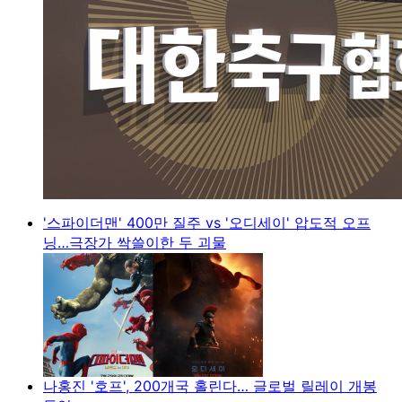
'스파이더맨' 400만 질주 vs '오디세이' 압도적 오프
닝…극장가 싹쓸이한 두 괴물
나홍진 '호프', 200개국 홀린다… 글로벌 릴레이 개봉