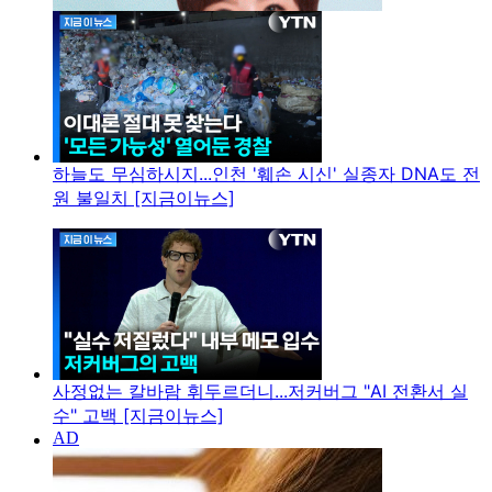
하늘도 무심하시지...인천 '훼손 시신' 실종자 DNA도 전
원 불일치 [지금이뉴스]
사정없는 칼바람 휘두르더니...저커버그 "AI 전환서 실
수" 고백 [지금이뉴스]