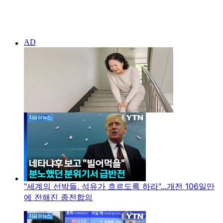
"세계의 선박들, 석유가 흐르도록 하라"...개전 106일만
에 전해진 종전합의