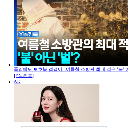
폭염에도 보호복 겹겹이...여름철 소방관 최대 적은 '불' 아
[Y녹취록]