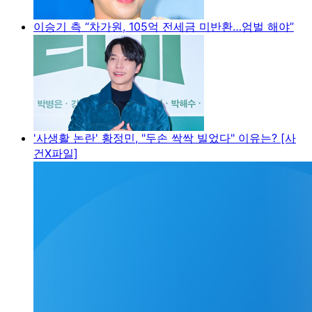
이승기 측 “차가원, 105억 전세금 미반환…엄벌 해야”
'사생활 논란' 황정민, "두손 싹싹 빌었다" 이유는? [사
건X파일]