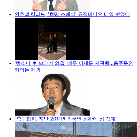
안효섭·칼리드, '썸띵 스페셜' 뮤직비디오 베일 벗었다
'뺑소니 후 술타기 의혹' 배우 이재룡 재판행…음주운전
혐의는 제외
"축구협회, 지난 2011년 외국인 심판에 성 접대"