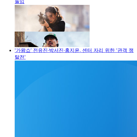
돌입
'가왕쇼’ 전유진·박서진·홍지윤, 센터 자리 위한 '관객 쟁
탈전'