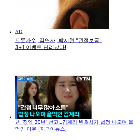
尹 '징역 30년' 선고...김계리 변호사가 법정 나오며 울
먹인 이유 [지금이뉴스]