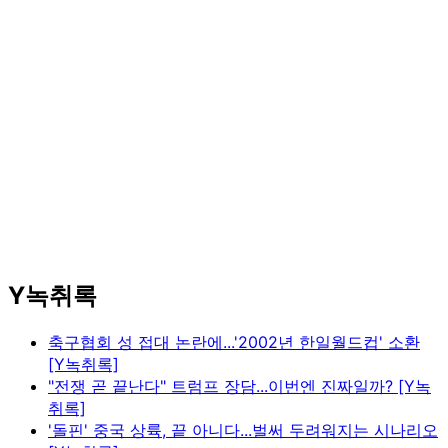
Y녹취록
축구협회 성 접대 논란에...'2002년 한일월드컵' 소환
[Y녹취록]
"전쟁 곧 끝난다" 트럼프 장담...이번엔 진짜일까? [Y녹
취록]
'돌핀' 중국 상륙, 끝 아니다...벌써 두려워지는 시나리오