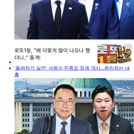
'돌려차기 실언' 서범수·진종오 징계 개시…윤리위는 내
홍