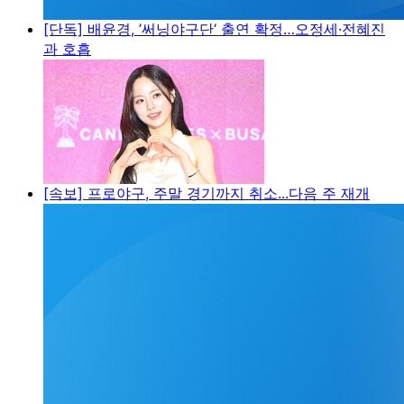
[단독] 배윤경, ’써닝야구단‘ 출연 확정…오정세·전혜진
과 호흡
[속보] 프로야구, 주말 경기까지 취소...다음 주 재개