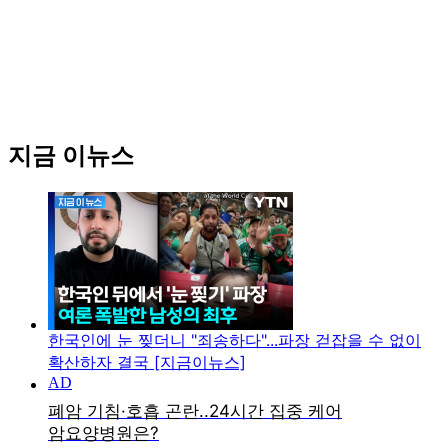
지금 이뉴스
한국인에 눈 찢더니 "죄송하다"...파장 걷잡을 수 없이
확산하자 결국 [지금이뉴스]