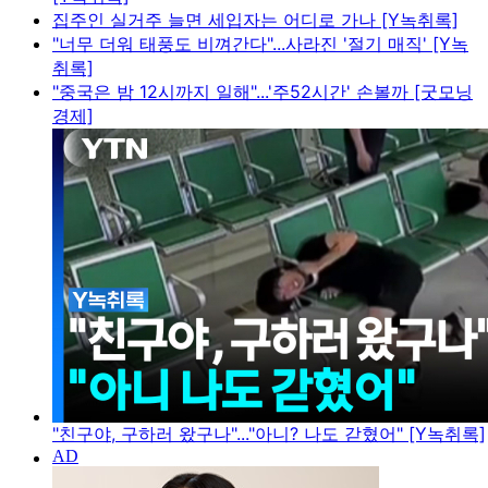
집주인 실거주 늘면 세입자는 어디로 가나 [Y녹취록]
"너무 더워 태풍도 비껴간다"...사라진 '절기 매직' [Y녹
취록]
"중국은 밤 12시까지 일해"...'주52시간' 손볼까 [굿모닝
경제]
"친구야, 구하러 왔구나"..."아니? 나도 갇혔어" [Y녹취록]