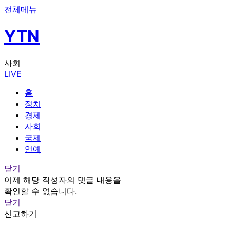
전체메뉴
YTN
사회
LIVE
홈
정치
경제
사회
국제
연예
닫기
이제 해당 작성자의 댓글 내용을
확인할 수 없습니다.
닫기
신고하기