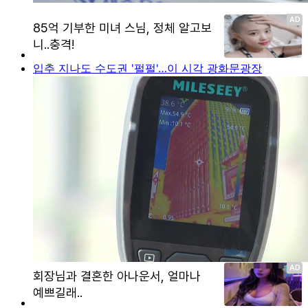
입추 지나도 수도권 '펄펄'…이 시각 광화문광장