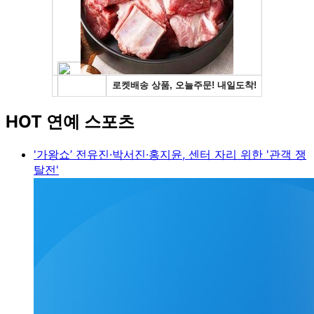
HOT 연예 스포츠
'가왕쇼’ 전유진·박서진·홍지윤, 센터 자리 위한 '관객 쟁
탈전'