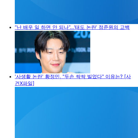
“난 배우 일 하면 안 되나”…‘태도 논란’ 정준원의 고백
'사생활 논란' 황정민, "두손 싹싹 빌었다" 이유는? [사
건X파일]