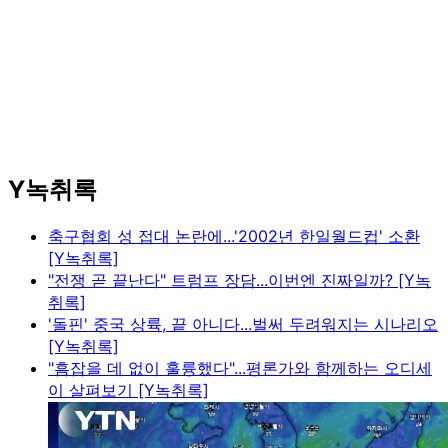
Y녹취록
축구협회 성 접대 논란에...'2002년 한일월드컵' 소환
[Y녹취록]
"전쟁 곧 끝난다" 트럼프 장담...이번엔 진짜일까? [Y녹
취록]
'돌핀' 중국 상륙, 끝 아니다...벌써 두려워지는 시나리오
[Y녹취록]
"흠잡을 데 없이 훌륭했다"...평론가와 함께하는 오디세
이 살펴보기 [Y녹취록]