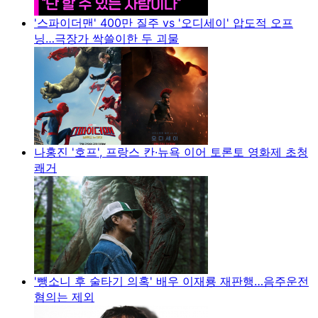
'스파이더맨' 400만 질주 vs '오디세이' 압도적 오프
닝…극장가 싹쓸이한 두 괴물
나홍진 '호프', 프랑스 칸·뉴욕 이어 토론토 영화제 초청
쾌거
'뺑소니 후 술타기 의혹' 배우 이재룡 재판행…음주운전
혐의는 제외