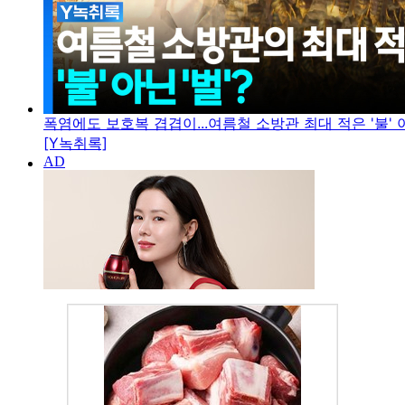
폭염에도 보호복 겹겹이...여름철 소방관 최대 적은 '불' 아
[Y녹취록]