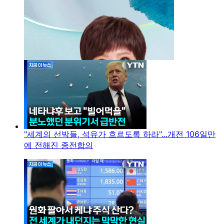
"세계의 선박들, 석유가 흐르도록 하라"...개전 106일만
에 전해진 종전합의