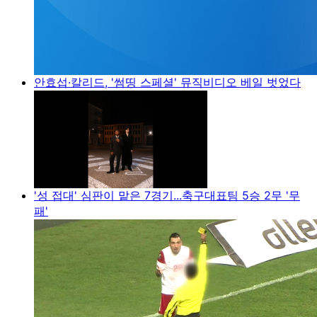
안효섭·칼리드, '썸띵 스페셜' 뮤직비디오 베일 벗었다
'성 접대' 심판이 맡은 7경기...축구대표팀 5승 2무 '무
패'