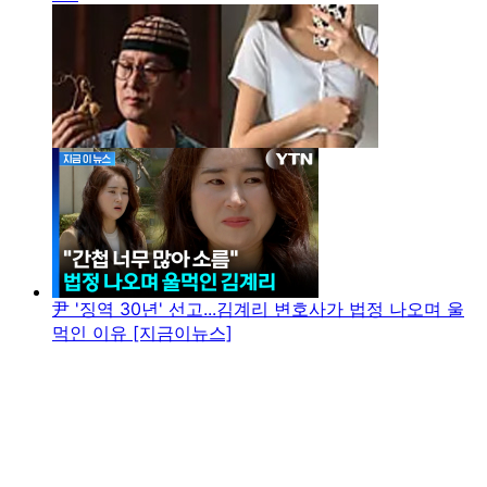
尹 '징역 30년' 선고...김계리 변호사가 법정 나오며 울
먹인 이유 [지금이뉴스]