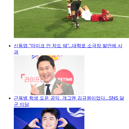
신동엽 “마이크 안 차도 돼”...대학로 소극장 발언에 사
과
근육병 학생 도운 공익, 개그맨 김규원이었다…SNS 달
군 미담