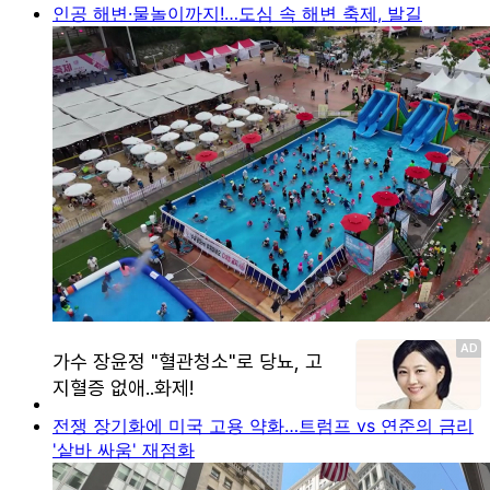
인공 해변·물놀이까지!…도심 속 해변 축제, 발길
전쟁 장기화에 미국 고용 약화…트럼프 vs 연준의 금리
'샅바 싸움' 재점화