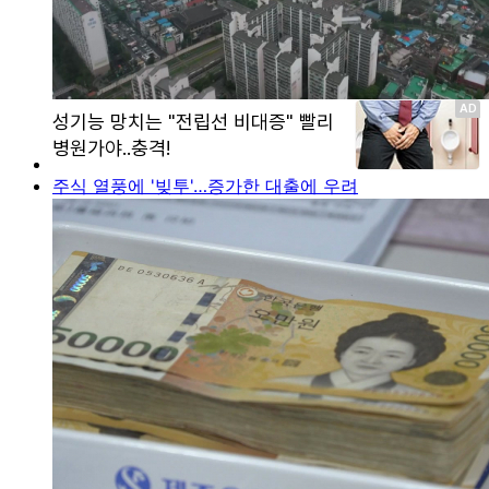
주식 열풍에 '빚투'…증가한 대출에 우려