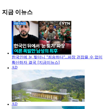
지금 이뉴스
한국인에 눈 찢더니 "죄송하다"...파장 걷잡을 수 없이
확산하자 결국 [지금이뉴스]