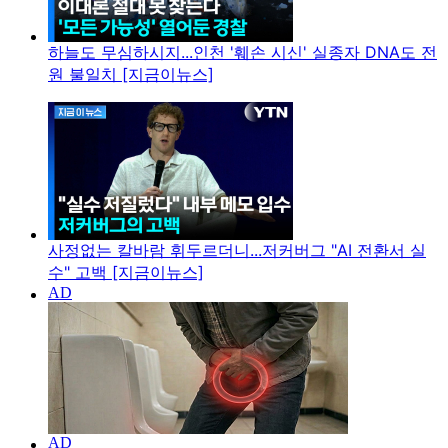
하늘도 무심하시지...인천 '훼손 시신' 실종자 DNA도 전
원 불일치 [지금이뉴스]
사정없는 칼바람 휘두르더니...저커버그 "AI 전환서 실
수" 고백 [지금이뉴스]