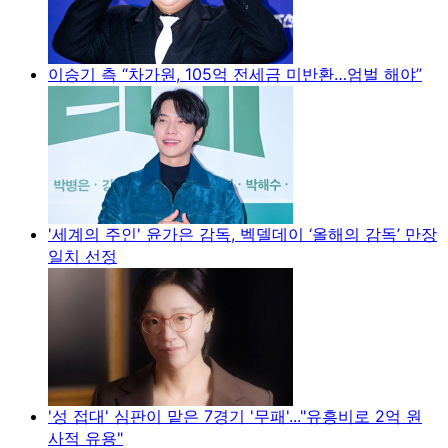
이승기 측 “차가원, 105억 전세금 미반환…엄벌 해야”
'세계의 주인' 윤가은 감독, 벡델데이 ‘올해의 감독’ 만장
일치 선정
'성 접대' 심판이 맡은 7경기 '무패'..."유흥비로 2억 원
사적 유용"