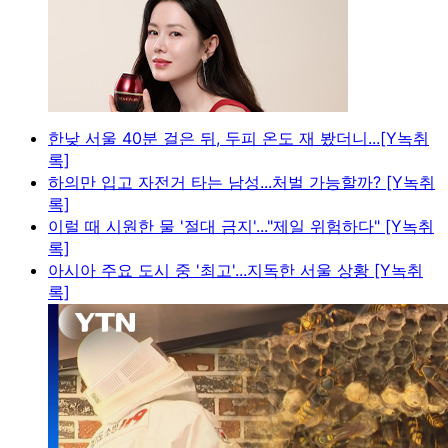
한낮 서울 40분 걸은 뒤, 두피 온도 재 봤더니...[Y녹취
록]
하의만 입고 자전거 타는 남성...처벌 가능할까? [Y녹취
록]
이럴 때 시원한 물 '절대 금지'..."제일 위험하다" [Y녹취
록]
아시아 주요 도시 중 '최고'...지독한 서울 상황 [Y녹취
록]