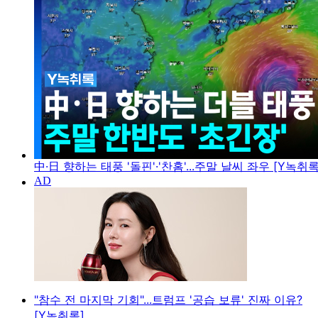
中·日 향하는 태풍 '돌핀'·'찬홈'...주말 날씨 좌우 [Y녹취록
"참수 전 마지막 기회"...트럼프 '공습 보류' 진짜 이유?
[Y녹취록]