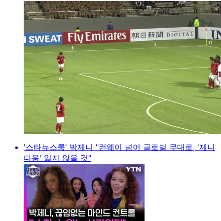
'스타뉴스룸' 박제니 "런웨이 넘어 글로벌 무대로, '제니
다움' 잃지 않을 것"