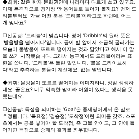
◆최휘: 같은 한자 문화권인데 나라마다 다르게 쓰고 있군요.
이제 본격적으로 경기장 안 용어들로 들어가 볼까요? 먼저 드
리블부터요. 가끔 어떤 분은 '드리볼'이라고도 하던데, 어느
게 맞나요?
□신동광: '드리블'이 맞습니다. 영어 'Dribble'의 원래 뜻은
'방울방울 떨어지다'입니다. 공이 발 앞에서 조금씩 굴러가는
모습이 물방울이 또르르 떨어지는 것과 닮았다고 해서 이 말
을 쓰기 시작했습니다. 그래서 농구에서도 드리블이라는 표
현을 씁니다. '드리볼'은 틀린 말입니다. ‘볼을 드라이브하
다’라고 추측하는 분들이 계신데요. 없는 말입니다.
◆최휘: 물방울이 또르르 떨어지는 이미지라니, 정말 생생하
네요. 골은요? 너무 익숙한 말이라 어원이 있다는 생각을 못
했는데요.
□신동광: 득점을 의미하는 'Goal'은 중세영어에서 온 말로
추정됩니다. ‘목표점’, ‘결승점’, ‘도착점’이란 의미를 갖죠. 스포
츠에서는 공을 넣어야 할 도착점, 즉 그물 안이고, 그 안에 들
어가면 득점으로 승패의 결과를 좌우합니다.