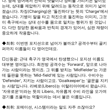
다. 중세 영어에서 선박의 밧줄이나 장비를 가리키는 말이었
는데, 상대를 제압하기 위해 달려드는 동작으로 의미가 넓어
졌습니다. 차징(Charging)은 '돌진하다'는 뜻의 'Charge'에서
왔습니다. 기병이 말을 타고 적진으로 돌진하는 이미지, 그것
이 축구에서는 상대 선수를 몸으로 밀치는 행위가 된 것입니
다. 다만 정당한 몸싸움과 반칙의 경계가 있어서, 심판 재량이
중요하게 작용합니다.
◆최휘: 이번엔 포지션으로 넘어가 볼까요? 공격수부터 골키
퍼까지 이름들이 다 영어인데요.
□신동광: 근대 축구가 영국에서 탄생했으니 포지션 이름도
대부분 영어입니다. 최전방 공격수는 'Forward', 앞으로 나아
가는 사람이라는 뜻이죠. 그 뒤를 받치는 'Midfielder'는 가운
데 들판을 뜻하는 'Mid-field'에 있는 사람입니다. 수비수는
'Defender', 지키는 사람이고요. 'Goalkeeper'는 ‘골문을 지키
는 사람’입니다. 리베로(Libero)는 이탈리아어에서 왔습니다.
'자유로운'이라는 뜻의 Libero, 자유롭게 수비 라인을 오가며
경기를 조율하는 역할이라는 데서 붙은 이름입니다.
◆최휘: 포메이션, 시스템이라는 말도 자주 쓰잖아요?