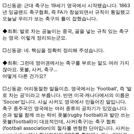
□신동광: 근대 축구는 19세기 영국에서 시작됐습니다. 1863
년 잉글랜드 축구협회, 즉 FA가 창설되면서 규칙이 통일됐고
오늘날 우리가 보는 축구의 틀이 잡혔습니다.
◆최휘: 발로 차는 공놀이는 중국, 골을 넣는 규칙 있는 축구
는 영국. 이렇게 정리되는군요.
□신동광: 네. 핵심을 정확히 정리해 주셨습니다.
◆최휘: 그런데 영어권에서는 축구를 부르는 말도 여러 가지
잖아요. 풋볼, 사커, 축구…
어떻게 다른 건가요?
□신동광: 어리둥절한 말들이죠. 영국에서는 'Football', 즉 ‘발
로 차는 공’이라고 부릅니다. 반면 미국·캐나다에서의 이름은
'Soccer'입니다. 사실 사커도 영국에서 만들어진 말입니다.
축구 종주국인 영국에는 여러 종류의 공차기가 있었습니다.
손과 발을 함께 쓰는 럭비 풋볼(rugby football)과 발만 쓰는
풋볼(football)이 대표적인데, 사커(축구)는 축구 협회
(football association)의 철자를 변형한 단어입니다. 사커는