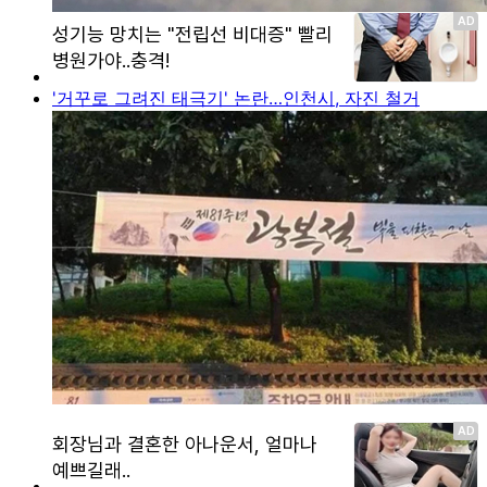
'거꾸로 그려진 태극기' 논란…인천시, 자진 철거