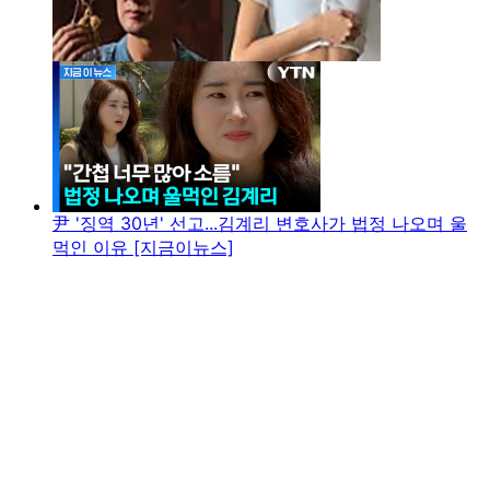
尹 '징역 30년' 선고...김계리 변호사가 법정 나오며 울
먹인 이유 [지금이뉴스]