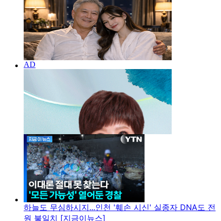
하늘도 무심하시지...인천 '훼손 시신' 실종자 DNA도 전
원 불일치 [지금이뉴스]