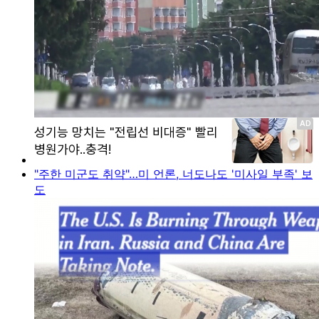
"주한 미군도 취약"…미 언론, 너도나도 '미사일 부족' 보
도