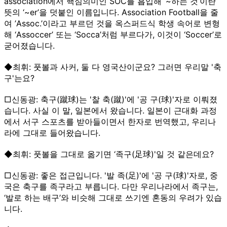
association에서 핵심의미인 SOC를 흡입해 ‘~하는 것’이란
뜻의 ‘~er’을 덧붙인 이름입니다. Association Football을 줄
여 ’Assoc.’이라고 부르던 것을 옥스퍼드식 학생 속어로 변형
해 ‘Assoccer’ 또는 ‘Socca’처럼 부르다가, 이것이 ‘Soccer’로
굳어졌습니다.
◆최휘: 풋볼과 사커, 둘 다 영국산이군요? 그러면 우리말 '축
구'는요?
□신동광: 축구(蹴球)는 '찰 축(蹴)'에 '공 구(球)'자로 이뤄졌
습니다. 사실 이 말, 일본에서 왔습니다. 일본이 근대화 과정
에서 서구 스포츠를 받아들이면서 한자로 번역했고, 우리나
라에 그대로 들어왔습니다.
◆최휘: 풋볼을 그대로 옮기면 ‘족구(足球)'일 것 같은데요?
□신동광: 좋은 접근입니다. '발 족(足)'에 '공 구(球)'자로, 중
국은 축구를 족구라고 부릅니다. 다만 우리나라에서 족구는,
‘발로 하는 배구’와 비슷해 그대로 쓰기엔 혼동의 우려가 있습
니다.