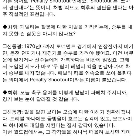
기는 영어로 'Penalty Shootout'인데요. 'Shootout'은 '쏘아
서 결판내다'는 뜻이니, 처벌 킥으로 최후의 결판을 낸다는 아
주 직설적인 표현입니다.
◆최휘: 페널티는 잘못에 대한 처벌을 가리키는데, 승부를 내
지 못한 건 잘못은 아니지 않나요?
□신동광: 1970년대까지 토너먼트 경기에서 연장전까지 비기
면, 동전 던지기나 재경기로 승부를 가려야 했어요. 이건 너무
운에 맡기거나 선수들에게 가혹하다는 비판이 많았죠. 그래
서 도입된 제도가 바로 ‘두 팀이 페널티 킥을 번갈아 가며 차
서 승부를 내자’였습니다. 페널티 킥을 연속으로 쏘아 올린다
는 의미에서 Penalty Shootout이라는 이름이 붙었습니다.
◆최휘: 오늘 축구 용어를 이렇게 낱낱이 파헤쳐 주시니까,
경기 보는 눈이 달라질 것 같습니다.
□신동광: 말을 알면 보이는 모습에 대한 이해가 정확해집니
다. 드리블 하나에도 물방울이 흐르는 감각이 있고, 오프사이
드 하나에도 대열을 지킨다는 질서 감각이 있습니다.
이번 월드컵에서는, 그 감각들을 하나씩 떠올려 보시면 재미