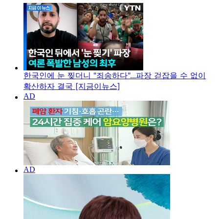
한국인에 눈 찢더니 "죄송하다"...파장 걷잡을 수 없이
확산하자 결국 [지금이뉴스]