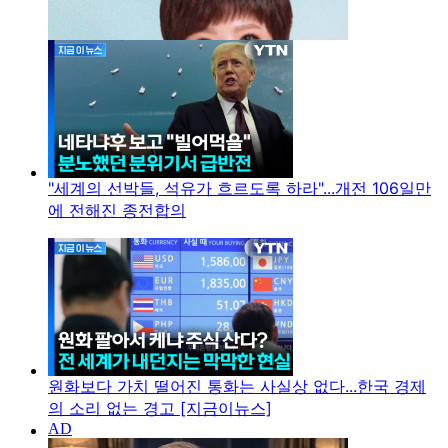
"세계의 선박들, 석유가 흐르도록 하라"...개전 106일만
에 전해진 종전합의
원화보다 가치 떨어진 통화는 사실상 없다...한국 경제
의 소리 없는 경고 [지금이뉴스]