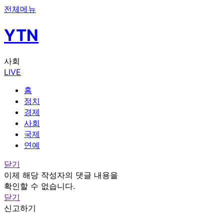
전체메뉴
YTN
사회
LIVE
홈
정치
경제
사회
국제
연예
닫기
이제 해당 작성자의 댓글 내용을
확인할 수 없습니다.
닫기
신고하기