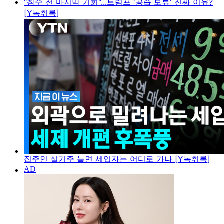
"참수 전 마지막 기회"...트럼프 '공습 보류' 진짜 이유?
[Y녹취록]
집주인 실거주 늘면 세입자는 어디로 가나 [Y녹취록]