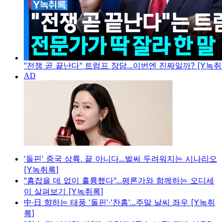
"전쟁 곧 끝난다" 트럼프 장담...이번엔 진짜일까? [Y녹취
'돌핀' 중국 상륙, 끝 아니다...벌써 두려워지는 시나리오
[Y녹취록]
"흠잡을 데 없이 훌륭했다"...평론가와 함께하는 오디세
이 살펴보기 [Y녹취록]
中·日 향하는 태풍 '돌핀'·'찬홈'...주말 날씨 좌우 [Y녹취
록]