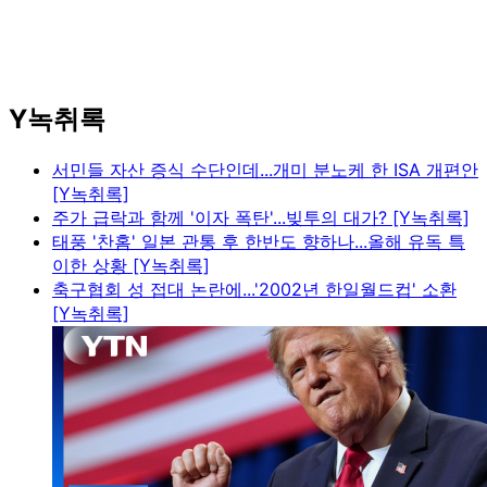
Y녹취록
서민들 자산 증식 수단인데...개미 분노케 한 ISA 개편안
[Y녹취록]
주가 급락과 함께 '이자 폭탄'...빚투의 대가? [Y녹취록]
태풍 '찬홈' 일본 관통 후 한반도 향하나...올해 유독 특
이한 상황 [Y녹취록]
축구협회 성 접대 논란에...'2002년 한일월드컵' 소환
[Y녹취록]