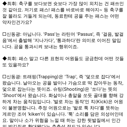
◆최휘: 축구를 보다보면 슛보다 가장 많이 외치는 건 패쓰인
것 같아요. 저기로 패스! 패스를 바로바로 해야지~ 등 축구를
잘 몰라도 거들게 되는데, 동료한테 공을 주는 패스는 어떤
약자인건가요?
□신동광: 아닙니다. 'Pass'는 라틴어 'Passus', 즉 '걸음, 발걸
음'에서 출발해 '지나가다', ‘통과하다’란 의미로 이어진 말입
니다. 공을 통과시켜 보내는 행위이죠.
◆최휘: 패스 말고 다른 표현의 어원들도 궁금한데 어떤 것들
또 있을까요?
□신동광: 트래핑(Trapping)은 'Trap', 즉 '덫으로 잡다'에서
왔습니다. 날아오는 공을 발이나 가슴으로 딱 잡아두는 동작,
덫으로 잡는다는 뜻이죠. 슈팅(Shooting)은 '쏘다'는 뜻의
'Shoot'에서 왔습니다. 화살이나 총알을 쏘듯 골대를 향해 강
하게 차는 움직임입니다. ‘발로 차는 동작’인 킥(Kick)은 어원
이 불분명합니다. 추정 어원으로는 ‘발로 툭 차다’를 뜻하는
게르만 조어 ‘kiken’이 있습니다. ‘툭’ 소리를 담은 의성어인데
요. 말이나 소가 위협을 느낄 때 하는 강한 뒷발질에서 인간
의 발길질로 확대됐다는 추측설 정도가 있습니다.