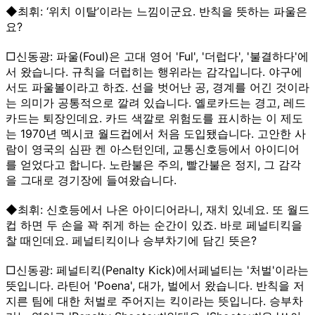
◆최휘: ‘위치 이탈’이라는 느낌이군요. 반칙을 뜻하는 파울은
요?
□신동광: 파울(Foul)은 고대 영어 'Ful', '더럽다', '불결하다'에
서 왔습니다. 규칙을 더럽히는 행위라는 감각입니다. 야구에
서도 파울볼이라고 하죠. 선을 벗어난 공, 경계를 어긴 것이라
는 의미가 공통적으로 깔려 있습니다. 옐로카드는 경고, 레드
카드는 퇴장인데요. 카드 색깔로 위험도를 표시하는 이 제도
는 1970년 멕시코 월드컵에서 처음 도입됐습니다. 고안한 사
람이 영국의 심판 켄 아스턴인데, 교통신호등에서 아이디어
를 얻었다고 합니다. 노란불은 주의, 빨간불은 정지, 그 감각
을 그대로 경기장에 들여왔습니다.
◆최휘: 신호등에서 나온 아이디어라니, 재치 있네요. 또 월드
컵 하면 두 손을 꽉 쥐게 하는 순간이 있죠. 바로 페널티킥을
찰 때인데요. 페널티킥이나 승부차기에 담긴 뜻은?
□신동광: 페널티킥(Penalty Kick)에서페널티는 '처벌'이라는
뜻입니다. 라틴어 'Poena', 대가, 벌에서 왔습니다. 반칙을 저
지른 팀에 대한 처벌로 주어지는 킥이라는 뜻입니다. 승부차