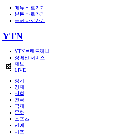
메뉴 바로가기
본문 바로가기
푸터 바로가기
YTN
YTN브랜드채널
장애인 서비스
제보
LIVE
정치
경제
사회
전국
국제
문화
스포츠
연예
비즈