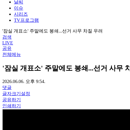
날씨
이슈
시리즈
TV프로그램
'잠실 개표소' 주말에도 봉쇄...선거 사무 차질 우려
검색
LIVE
공유
전체메뉴
'잠실 개표소' 주말에도 봉쇄...선거 사무 
2026.06.06. 오후 9:54.
댓글
글자크기설정
공유하기
인쇄하기