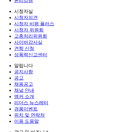
윤리강령
시청자실
시청자의견
시청자 비평 플러스
시청자 위원회
고충처리위원회
사이버감사실
견학 신청
성폭력신고센터
알립니다
공지사항
공고
채용공고
채널 안내
앵커 소개
리더스 뉴스레터
경품이벤트
위치 및 연락처
이용 도움말