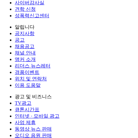
사이버감사실
견학 신청
성폭력신고센터
알립니다
공지사항
공고
채용공고
채널 안내
앵커 소개
리더스 뉴스레터
경품이벤트
위치 및 연락처
이용 도움말
광고 및 비즈니스
TV광고
큐톤시간표
인터넷 · 모바일 광고
사업 제휴
동영상 뉴스 판매
오디오 음원 판매