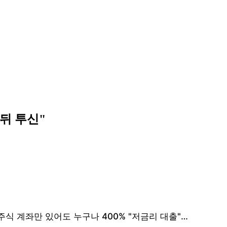
뒤 투신"