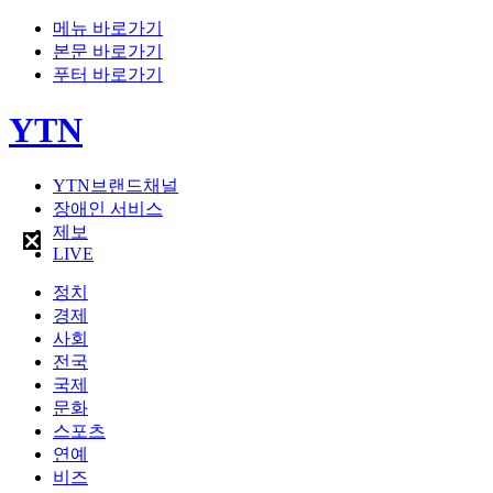
메뉴 바로가기
본문 바로가기
푸터 바로가기
YTN
YTN브랜드채널
장애인 서비스
제보
LIVE
정치
경제
사회
전국
국제
문화
스포츠
연예
비즈