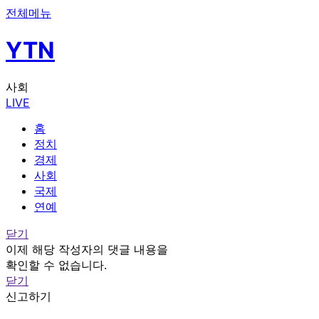
전체메뉴
YTN
사회
LIVE
홈
정치
경제
사회
국제
연예
닫기
이제 해당 작성자의 댓글 내용을
확인할 수 없습니다.
닫기
신고하기