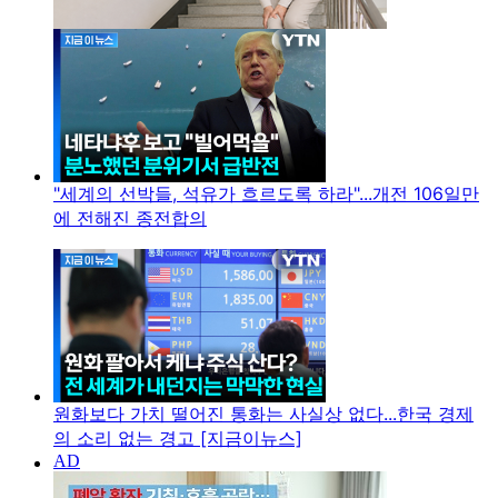
"세계의 선박들, 석유가 흐르도록 하라"...개전 106일만
에 전해진 종전합의
원화보다 가치 떨어진 통화는 사실상 없다...한국 경제
의 소리 없는 경고 [지금이뉴스]