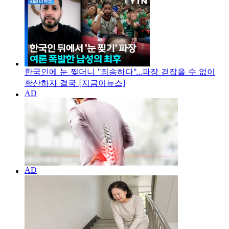
한국인에 눈 찢더니 "죄송하다"...파장 걷잡을 수 없이
확산하자 결국 [지금이뉴스]