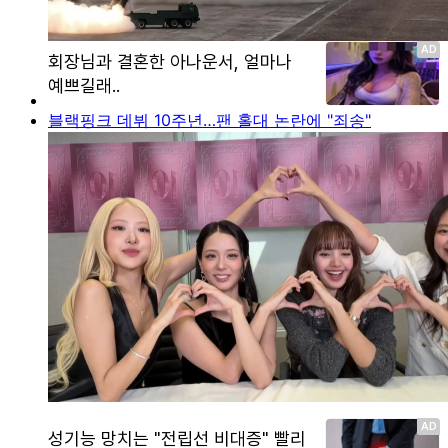
블랙핑크 데뷔 10주년…팬 홀대 논란에 "죄송"