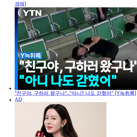
경제]
"친구야, 구하러 왔구나"..."아니? 나도 갇혔어" [Y녹취록]