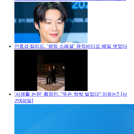
안효섭·칼리드, '썸띵 스페셜' 뮤직비디오 베일 벗었다
'사생활 논란' 황정민, "두손 싹싹 빌었다" 이유는? [사
건X파일]