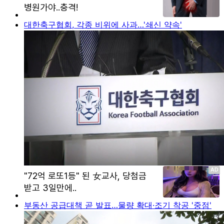
대한축구협회, 각종 비위에 사과…'쇄신 약속'
부동산 공급대책 곧 발표…물량 확대·조기 착공 '중점'