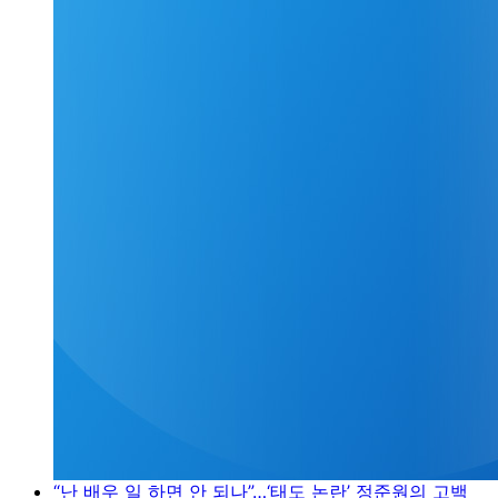
“난 배우 일 하면 안 되나”…‘태도 논란’ 정준원의 고백