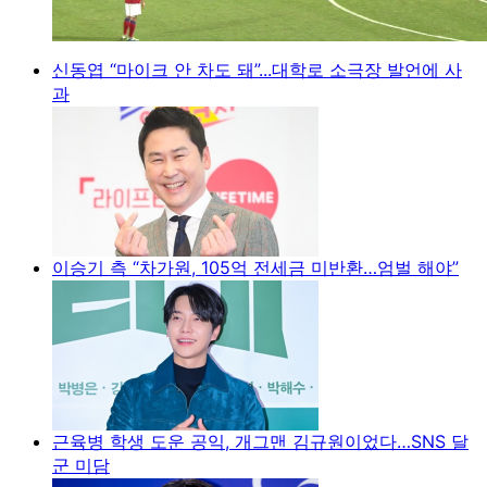
신동엽 “마이크 안 차도 돼”...대학로 소극장 발언에 사
과
이승기 측 “차가원, 105억 전세금 미반환…엄벌 해야”
근육병 학생 도운 공익, 개그맨 김규원이었다…SNS 달
군 미담