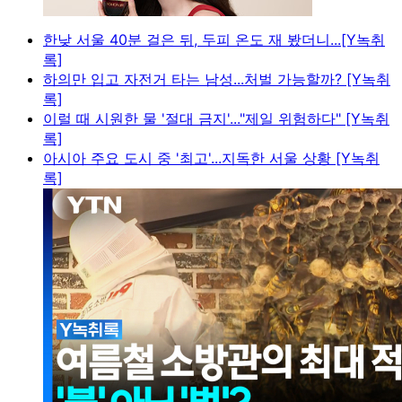
한낮 서울 40분 걸은 뒤, 두피 온도 재 봤더니...[Y녹취
록]
하의만 입고 자전거 타는 남성...처벌 가능할까? [Y녹취
록]
이럴 때 시원한 물 '절대 금지'..."제일 위험하다" [Y녹취
록]
아시아 주요 도시 중 '최고'...지독한 서울 상황 [Y녹취
록]