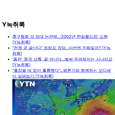
Y녹취록
축구협회 성 접대 논란에...'2002년 한일월드컵' 소환
[Y녹취록]
"전쟁 곧 끝난다" 트럼프 장담...이번엔 진짜일까? [Y녹
취록]
'돌핀' 중국 상륙, 끝 아니다...벌써 두려워지는 시나리오
[Y녹취록]
"흠잡을 데 없이 훌륭했다"...평론가와 함께하는 오디세
이 살펴보기 [Y녹취록]