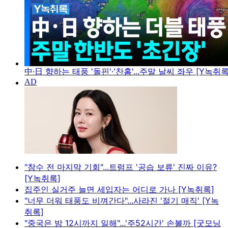
中·日 향하는 태풍 '돌핀'·'찬홈'...주말 날씨 좌우 [Y녹취록
"참수 전 마지막 기회"...트럼프 '공습 보류' 진짜 이유?
[Y녹취록]
집주인 실거주 늘면 세입자는 어디로 가나 [Y녹취록]
"너무 더워 태풍도 비껴간다"...사라진 '절기 매직' [Y녹
취록]
"중국은 밤 12시까지 일해"...'주52시간' 손볼까 [굿모닝