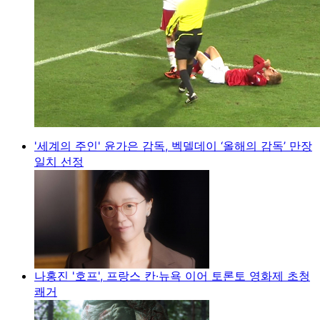
'세계의 주인' 윤가은 감독, 벡델데이 ‘올해의 감독’ 만장
일치 선정
나홍진 '호프', 프랑스 칸·뉴욕 이어 토론토 영화제 초청
쾌거