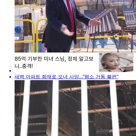
새벽 아파트 화재로 모녀 사망…"평소 거동 불편"