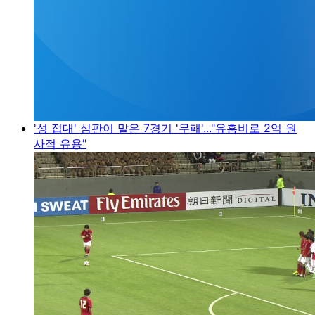
'성 접대' 심판이 맡은 7경기 '무패'..."유흥비로 2억 원
사적 유용"