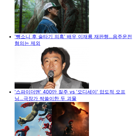
'뺑소니 후 술타기 의혹' 배우 이재룡 재판행…음주운전
혐의는 제외
'스파이더맨' 400만 질주 vs '오디세이' 압도적 오프
닝…극장가 싹쓸이한 두 괴물