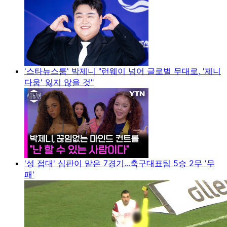
'스타뉴스룸' 박제니 "런웨이 넘어 글로벌 무대로, '제니
다움' 잃지 않을 것"
'성 접대' 심판이 맡은 7경기...축구대표팀 5승 2무 '무
패'