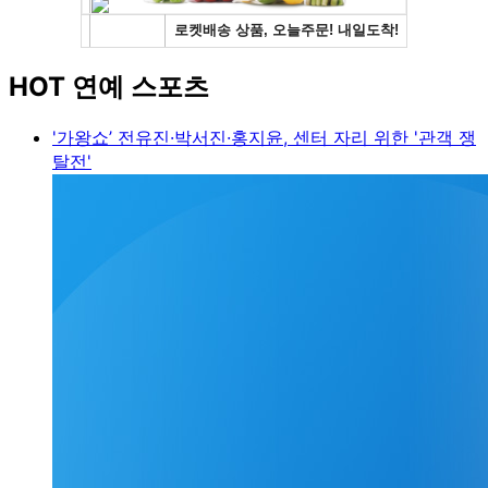
HOT 연예 스포츠
'가왕쇼’ 전유진·박서진·홍지윤, 센터 자리 위한 '관객 쟁
탈전'