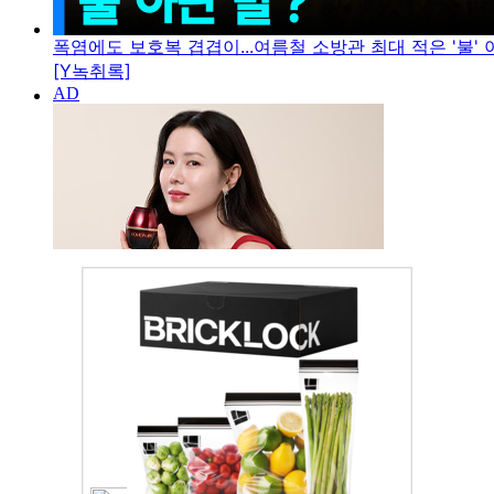
폭염에도 보호복 겹겹이...여름철 소방관 최대 적은 '불' 아
[Y녹취록]