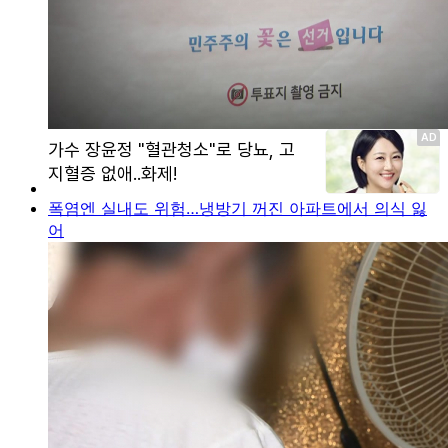
폭염엔 실내도 위험…냉방기 꺼진 아파트에서 의식 잃
어