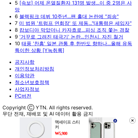
5
[속보] 어제 온열질환자 131명 발생...이 중 2명은 사
망
6
블랙핑크 데뷔 10주년...팬 홀대 논란에 "죄송"
7
미 법원 '트럼프 연회장' 또 제동..."대통령은 세입자"
8
캄보디아 막았더니 카자흐로...피싱 조직 쫓는 경찰
9
'거꾸로 그려진 태극기' 논란...인천시, 자진 철거
10
태풍 '찬홈' 일본 관통 후 한반도 향하나...올해 유독
특이한 상황 [Y녹취록]
공지사항
개인정보처리방침
이용약관
청소년보호정책
사업자정보
PC버전
Copyright Ⓒ YTN. All rights reserved.
무단 전재, 재배포 및 AI 데이터 활용 금지