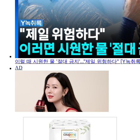
이럴 때 시원한 물 '절대 금지'..."제일 위험하다" [Y녹취록