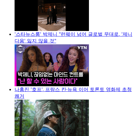
'스타뉴스룸' 박제니 "런웨이 넘어 글로벌 무대로, '제니
다움' 잃지 않을 것"
나홍진 '호프', 프랑스 칸·뉴욕 이어 토론토 영화제 초청
쾌거