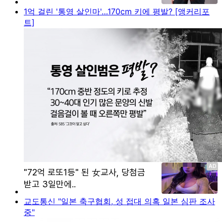
1억 걸린 '통영 살인마'…170cm 키에 평발? [앵커리포
트]
교도통신 "일본 축구협회, 성 접대 의혹 일본 심판 조사
중"