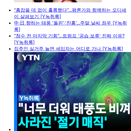
"흠잡을 데 없이 훌륭했다"...평론가와 함께하는 오디세
이 살펴보기 [Y녹취록]
中·日 향하는 태풍 '돌핀'·'찬홈'...주말 날씨 좌우 [Y녹취
록]
"참수 전 마지막 기회"...트럼프 '공습 보류' 진짜 이유?
[Y녹취록]
집주인 실거주 늘면 세입자는 어디로 가나 [Y녹취록]