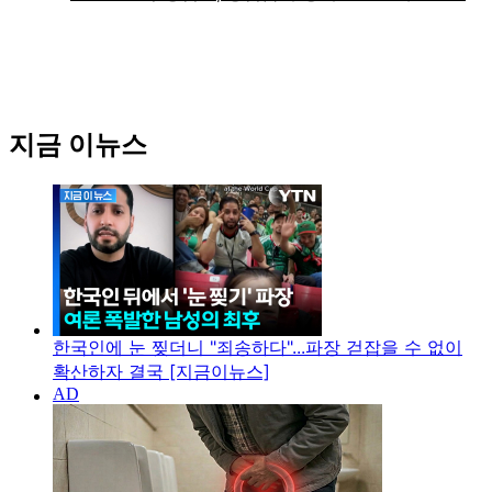
지금 이뉴스
한국인에 눈 찢더니 "죄송하다"...파장 걷잡을 수 없이
확산하자 결국 [지금이뉴스]