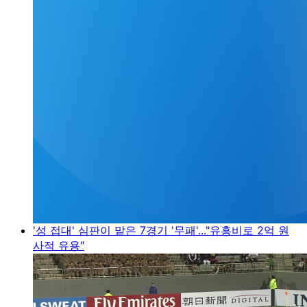
'성 접대' 심판이 맡은 7경기 '무패'..."유흥비로 2억 원
사적 유용"