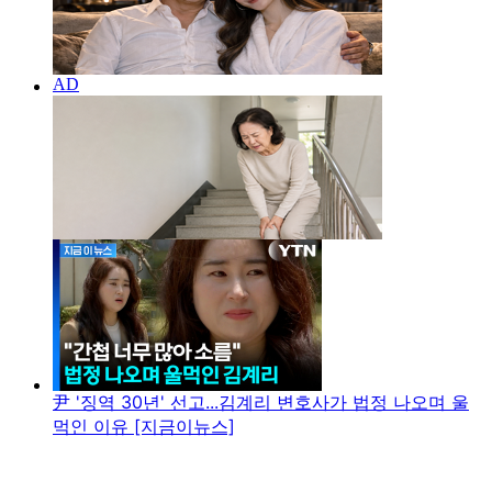
尹 '징역 30년' 선고...김계리 변호사가 법정 나오며 울
먹인 이유 [지금이뉴스]