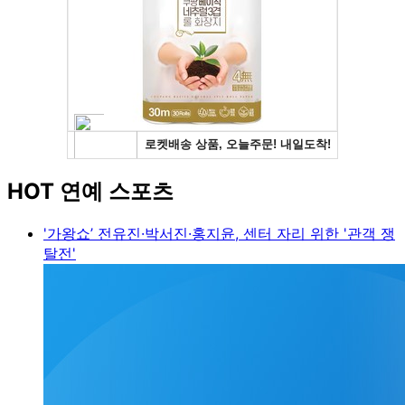
HOT 연예 스포츠
'가왕쇼’ 전유진·박서진·홍지윤, 센터 자리 위한 '관객 쟁
탈전'