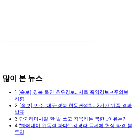
많이 본 뉴스
1
[속보] 경북 울진 호우경보...서울 폭염경보→주의보
하향
2
[속보] 민주, 대구·경북 합동연설회...2시간 뒤쯤 결과
발표
3
단거리미사일 한 발 쏘고 침묵하는 북한...이유는?
4
"하메네이 위독설 파다"...강경파 득세에 협상 타결 불
투명