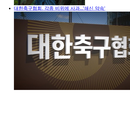
대한축구협회, 각종 비위에 사과...'쇄신 약속'