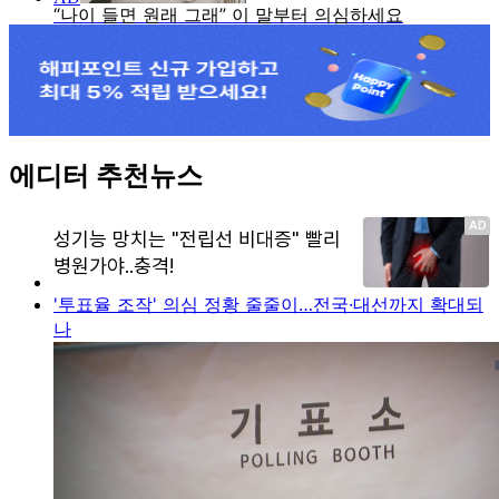
에디터 추천뉴스
'투표율 조작' 의심 정황 줄줄이…전국·대선까지 확대되
나