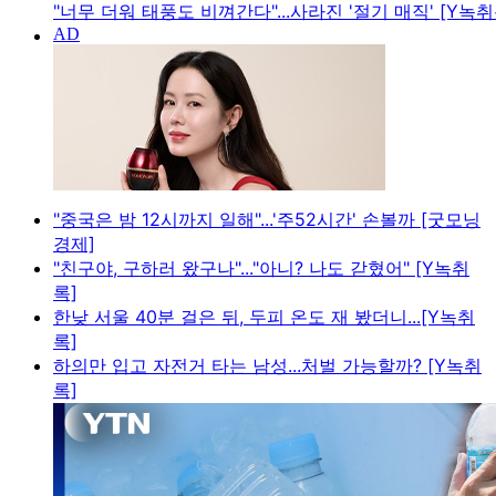
"너무 더워 태풍도 비껴간다"...사라진 '절기 매직' [Y녹취
"중국은 밤 12시까지 일해"...'주52시간' 손볼까 [굿모닝
경제]
"친구야, 구하러 왔구나"..."아니? 나도 갇혔어" [Y녹취
록]
한낮 서울 40분 걸은 뒤, 두피 온도 재 봤더니...[Y녹취
록]
하의만 입고 자전거 타는 남성...처벌 가능할까? [Y녹취
록]