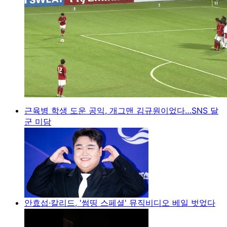
근육병 학생 도운 공익, 개그맨 김규원이었다…SNS 달
군 미담
안효섭·칼리드, '썸띵 스페셜' 뮤직비디오 베일 벗었다