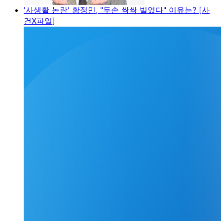
'사생활 논란' 황정민, "두손 싹싹 빌었다" 이유는? [사
건X파일]