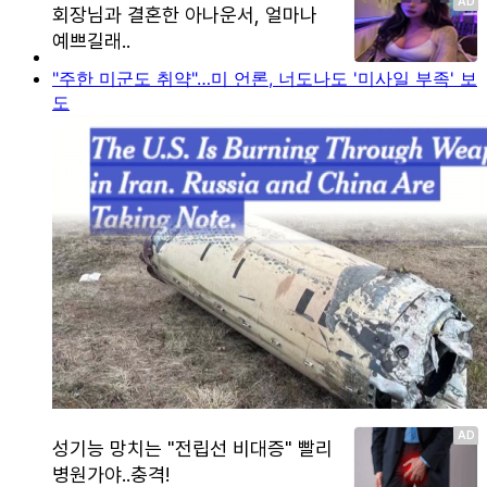
"주한 미군도 취약"…미 언론, 너도나도 '미사일 부족' 보
도