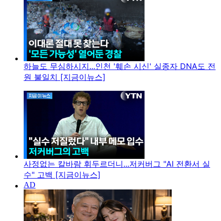
하늘도 무심하시지...인천 '훼손 시신' 실종자 DNA도 전
원 불일치 [지금이뉴스]
사정없는 칼바람 휘두르더니...저커버그 "AI 전환서 실
수" 고백 [지금이뉴스]