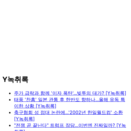
Y녹취록
주가 급락과 함께 '이자 폭탄'...빚투의 대가? [Y녹취록]
태풍 '찬홈' 일본 관통 후 한반도 향하나...올해 유독 특
이한 상황 [Y녹취록]
축구협회 성 접대 논란에...'2002년 한일월드컵' 소환
[Y녹취록]
"전쟁 곧 끝난다" 트럼프 장담...이번엔 진짜일까? [Y녹