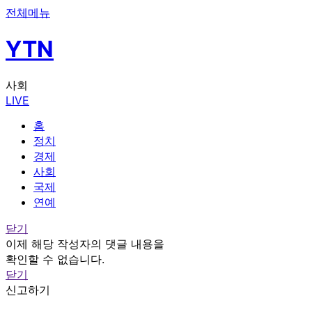
전체메뉴
YTN
사회
LIVE
홈
정치
경제
사회
국제
연예
닫기
이제 해당 작성자의 댓글 내용을
확인할 수 없습니다.
닫기
신고하기