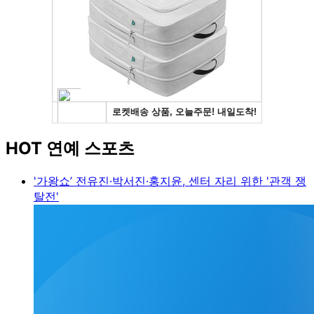
HOT 연예 스포츠
'가왕쇼’ 전유진·박서진·홍지윤, 센터 자리 위한 '관객 쟁
탈전'