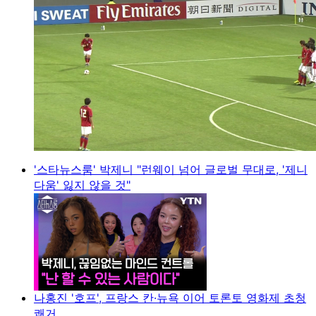
'스타뉴스룸' 박제니 "런웨이 넘어 글로벌 무대로, '제니
다움' 잃지 않을 것"
나홍진 '호프', 프랑스 칸·뉴욕 이어 토론토 영화제 초청
쾌거