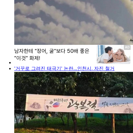
'거꾸로 그려진 태극기' 논란…인천시, 자진 철거