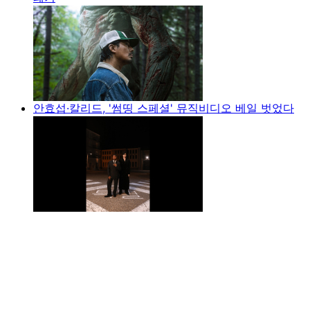
안효섭·칼리드, '썸띵 스페셜' 뮤직비디오 베일 벗었다