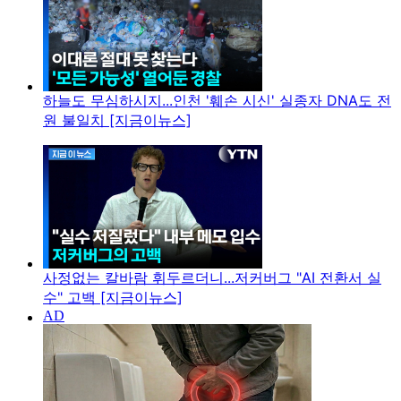
하늘도 무심하시지...인천 '훼손 시신' 실종자 DNA도 전
원 불일치 [지금이뉴스]
사정없는 칼바람 휘두르더니...저커버그 "AI 전환서 실
수" 고백 [지금이뉴스]