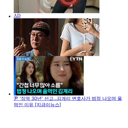
尹 '징역 30년' 선고...김계리 변호사가 법정 나오며 울
먹인 이유 [지금이뉴스]