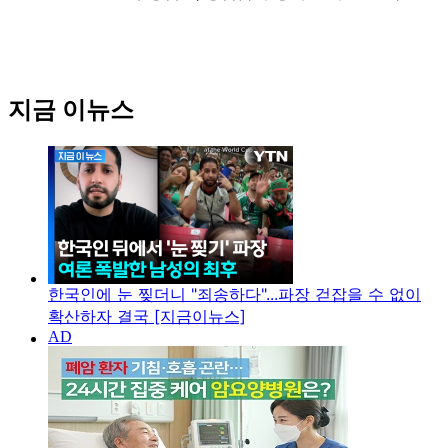
지금 이뉴스
한국인에 눈 찢더니 "죄송하다"...파장 걷잡을 수 없이
확산하자 결국 [지금이뉴스]