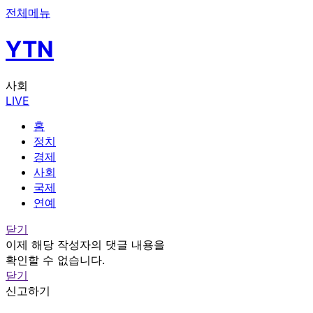
전체메뉴
YTN
사회
LIVE
홈
정치
경제
사회
국제
연예
닫기
이제 해당 작성자의 댓글 내용을
확인할 수 없습니다.
닫기
신고하기