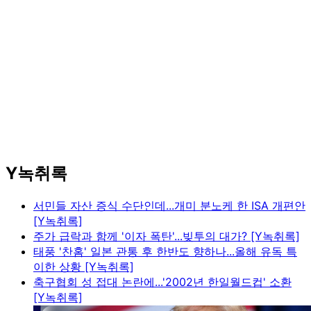
Y녹취록
서민들 자산 증식 수단인데...개미 분노케 한 ISA 개편안
[Y녹취록]
주가 급락과 함께 '이자 폭탄'...빚투의 대가? [Y녹취록]
태풍 '찬홈' 일본 관통 후 한반도 향하나...올해 유독 특
이한 상황 [Y녹취록]
축구협회 성 접대 논란에...'2002년 한일월드컵' 소환
[Y녹취록]