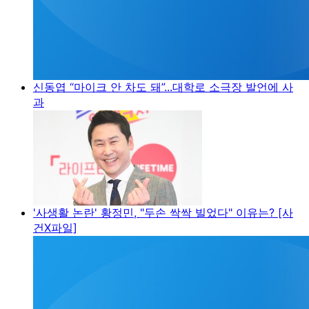
신동엽 “마이크 안 차도 돼”...대학로 소극장 발언에 사
과
'사생활 논란' 황정민, "두손 싹싹 빌었다" 이유는? [사
건X파일]