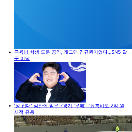
근육병 학생 도운 공익, 개그맨 김규원이었다…SNS 달
군 미담
'성 접대' 심판이 맡은 7경기 '무패'..."유흥비로 2억 원
사적 유용"