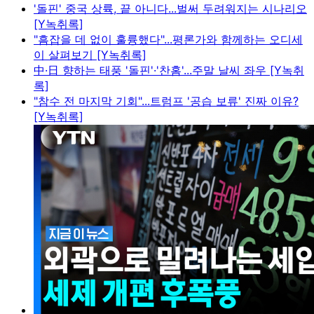
'돌핀' 중국 상륙, 끝 아니다...벌써 두려워지는 시나리오
[Y녹취록]
"흠잡을 데 없이 훌륭했다"...평론가와 함께하는 오디세
이 살펴보기 [Y녹취록]
中·日 향하는 태풍 '돌핀'·'찬홈'...주말 날씨 좌우 [Y녹취
록]
"참수 전 마지막 기회"...트럼프 '공습 보류' 진짜 이유?
[Y녹취록]