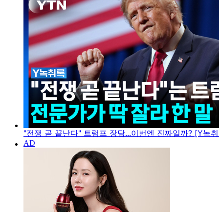
"전쟁 곧 끝난다" 트럼프 장담...이번엔 진짜일까? [Y녹취