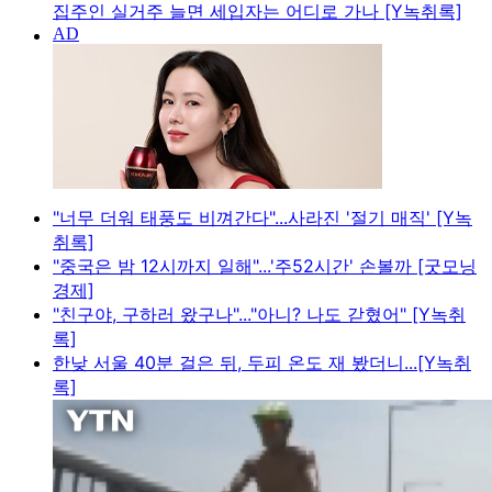
집주인 실거주 늘면 세입자는 어디로 가나 [Y녹취록]
"너무 더워 태풍도 비껴간다"...사라진 '절기 매직' [Y녹
취록]
"중국은 밤 12시까지 일해"...'주52시간' 손볼까 [굿모닝
경제]
"친구야, 구하러 왔구나"..."아니? 나도 갇혔어" [Y녹취
록]
한낮 서울 40분 걸은 뒤, 두피 온도 재 봤더니...[Y녹취
록]