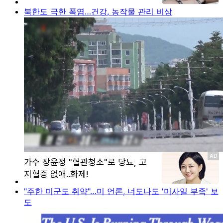
북한도 극한 폭염…건강, 농작물 관리 비상
"주한 미군도 취약"…미 언론, 너도나도 '미사일 부족' 보
도