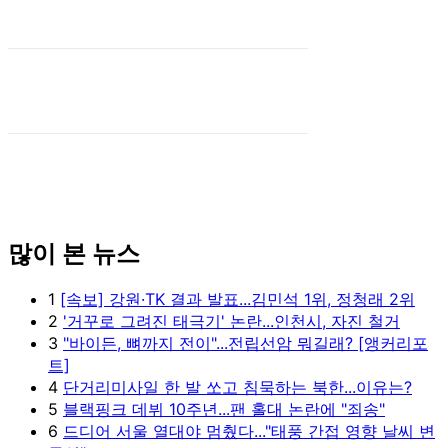
많이 본 뉴스
1
[속보] 강원·TK 결과 발표...김민석 1위, 정청래 2위
2
'거꾸로 그려진 태극기' 논란...인천시, 자진 철거
3
"바이든, 뼈까지 전이"...전립선암 뭐길래? [앵커리포
트]
4
단거리미사일 한 발 쏘고 침묵하는 북한...이유는?
5
블랙핑크 데뷔 10주년...팬 홀대 논란에 "죄송"
6
드디어 서울 열대야 멈췄다..."태풍 간접 영향 날씨 변