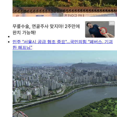
민주 "서울시 공급 협조 중요"…국민의힘 "폐버스, 기괴
한 해프닝"