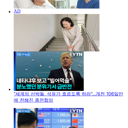
"세계의 선박들, 석유가 흐르도록 하라"...개전 106일만
에 전해진 종전합의