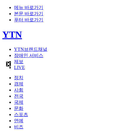
메뉴 바로가기
본문 바로가기
푸터 바로가기
YTN
YTN브랜드채널
장애인 서비스
제보
LIVE
정치
경제
사회
전국
국제
문화
스포츠
연예
비즈