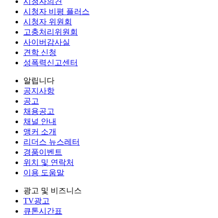
시청자의견
시청자 비평 플러스
시청자 위원회
고충처리위원회
사이버감사실
견학 신청
성폭력신고센터
알립니다
공지사항
공고
채용공고
채널 안내
앵커 소개
리더스 뉴스레터
경품이벤트
위치 및 연락처
이용 도움말
광고 및 비즈니스
TV광고
큐톤시간표