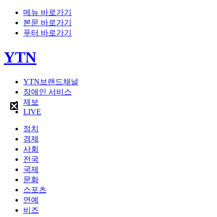
메뉴 바로가기
본문 바로가기
푸터 바로가기
YTN
YTN브랜드채널
장애인 서비스
제보
LIVE
정치
경제
사회
전국
국제
문화
스포츠
연예
비즈