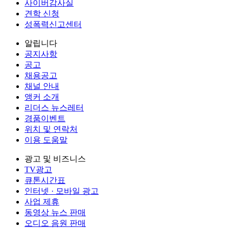
사이버감사실
견학 신청
성폭력신고센터
알립니다
공지사항
공고
채용공고
채널 안내
앵커 소개
리더스 뉴스레터
경품이벤트
위치 및 연락처
이용 도움말
광고 및 비즈니스
TV광고
큐톤시간표
인터넷 · 모바일 광고
사업 제휴
동영상 뉴스 판매
오디오 음원 판매