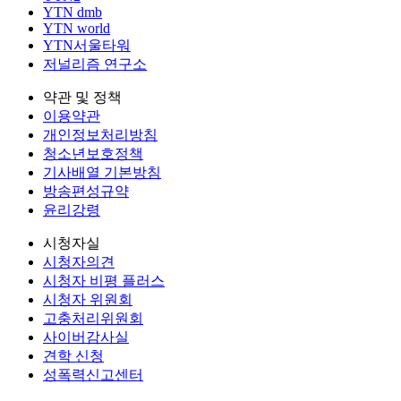
YTN dmb
YTN world
YTN서울타워
저널리즘 연구소
약관 및 정책
이용약관
개인정보처리방침
청소년보호정책
기사배열 기본방침
방송편성규약
윤리강령
시청자실
시청자의견
시청자 비평 플러스
시청자 위원회
고충처리위원회
사이버감사실
견학 신청
성폭력신고센터