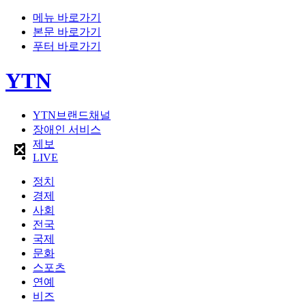
메뉴 바로가기
본문 바로가기
푸터 바로가기
YTN
YTN브랜드채널
장애인 서비스
제보
LIVE
정치
경제
사회
전국
국제
문화
스포츠
연예
비즈