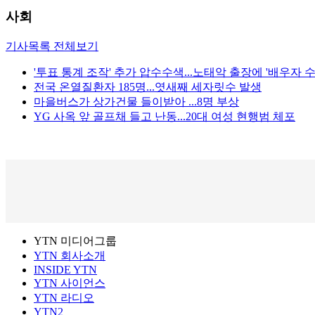
사회
기사목록 전체보기
'투표 통계 조작' 추가 압수수색...노태악 출장에 '배우자 수
전국 온열질환자 185명...엿새째 세자릿수 발생
마을버스가 상가건물 들이받아 ...8명 부상
YG 사옥 앞 골프채 들고 난동...20대 여성 현행범 체포
YTN 미디어그룹
YTN 회사소개
INSIDE YTN
YTN 사이언스
YTN 라디오
YTN2