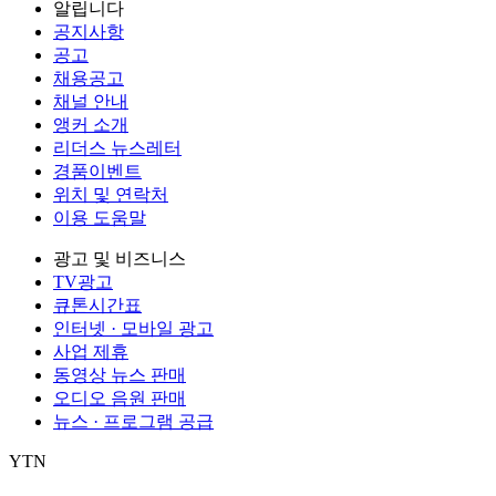
알립니다
공지사항
공고
채용공고
채널 안내
앵커 소개
리더스 뉴스레터
경품이벤트
위치 및 연락처
이용 도움말
광고 및 비즈니스
TV광고
큐톤시간표
인터넷 · 모바일 광고
사업 제휴
동영상 뉴스 판매
오디오 음원 판매
뉴스 · 프로그램 공급
YTN
㈜와이티엔
서울특별시 마포구 상암산로 76 (상암동)
대표전화: 0