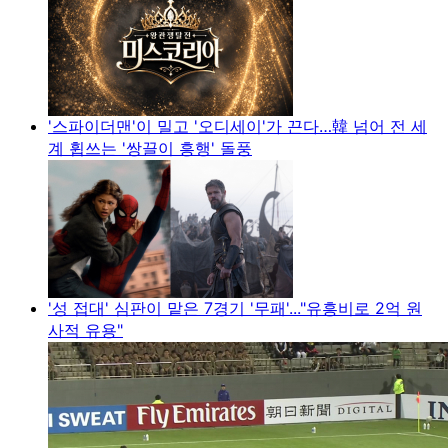
'스파이더맨'이 밀고 '오디세이'가 끈다…韓 넘어 전 세
계 휩쓰는 '쌍끌이 흥행' 돌풍
'성 접대' 심판이 맡은 7경기 '무패'..."유흥비로 2억 원
사적 유용"