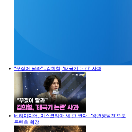
"꾸짖어 달라"…김희철, '태극기 논란' 사과
베리미디어, 미스코리아 새 판 짠다…‘왕관쟁탈전’으로
콘텐츠 확장