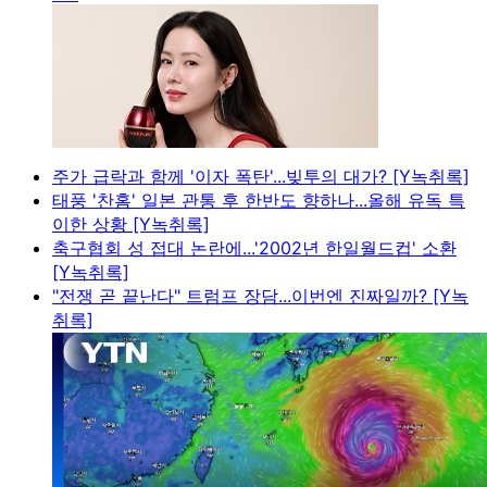
주가 급락과 함께 '이자 폭탄'...빚투의 대가? [Y녹취록]
태풍 '찬홈' 일본 관통 후 한반도 향하나...올해 유독 특
이한 상황 [Y녹취록]
축구협회 성 접대 논란에...'2002년 한일월드컵' 소환
[Y녹취록]
"전쟁 곧 끝난다" 트럼프 장담...이번엔 진짜일까? [Y녹
취록]