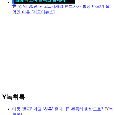
尹 '징역 30년' 선고...김계리 변호사가 법정 나오며 울
먹인 이유 [지금이뉴스]
Y녹취록
태풍 '돌핀' 가고 '찬홈' 온다...日 관통해 한반도로? [Y녹
취록]