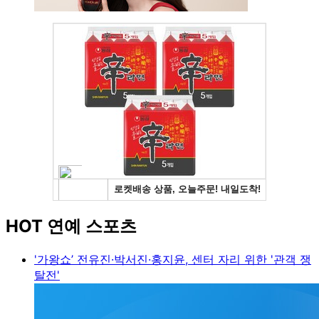
HOT 연예 스포츠
'가왕쇼’ 전유진·박서진·홍지윤, 센터 자리 위한 '관객 쟁
탈전'