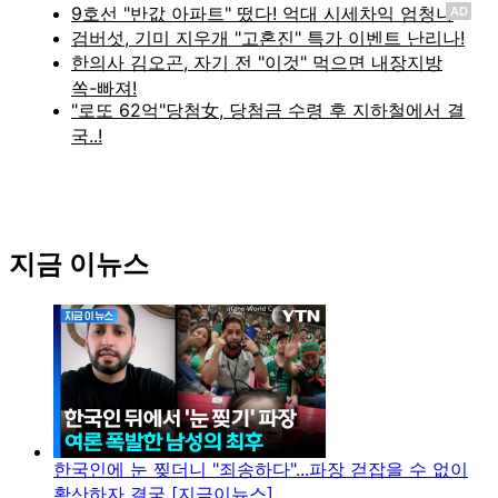
AD
지금 이뉴스
한국인에 눈 찢더니 "죄송하다"...파장 걷잡을 수 없이
확산하자 결국 [지금이뉴스]