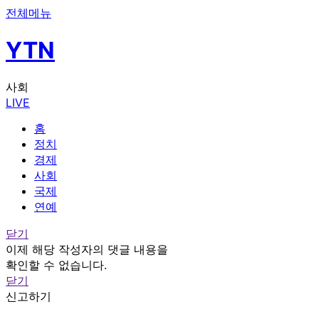
전체메뉴
YTN
사회
LIVE
홈
정치
경제
사회
국제
연예
닫기
이제 해당 작성자의 댓글 내용을
확인할 수 없습니다.
닫기
신고하기