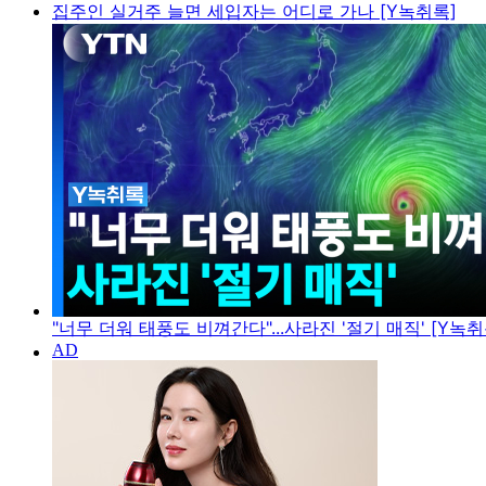
집주인 실거주 늘면 세입자는 어디로 가나 [Y녹취록]
"너무 더워 태풍도 비껴간다"...사라진 '절기 매직' [Y녹취