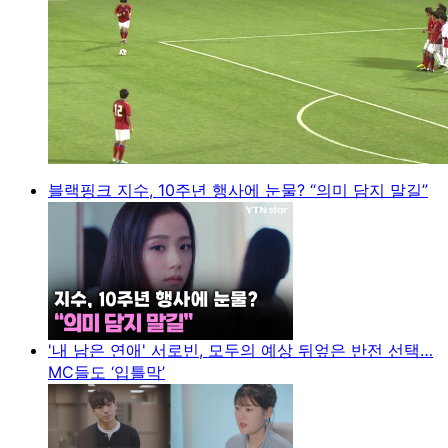
블랙핑크 지수, 10주년 행사에 눈물? “의미 담지 말길”
'내 남은 연애' 서로빈, 모두의 예상 뒤엎은 반전 선택…
MC들도 ‘입틀막’