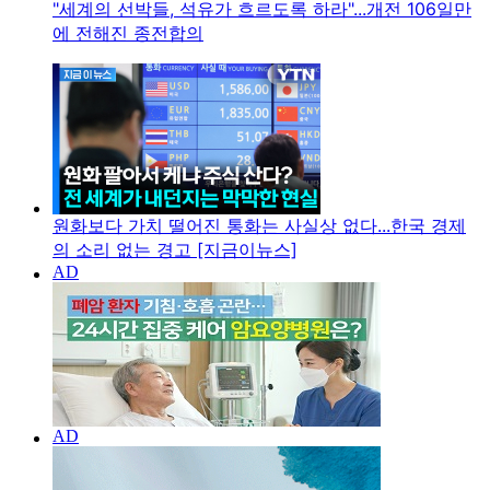
"세계의 선박들, 석유가 흐르도록 하라"...개전 106일만
에 전해진 종전합의
원화보다 가치 떨어진 통화는 사실상 없다...한국 경제
의 소리 없는 경고 [지금이뉴스]