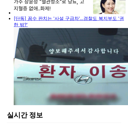
[단독] 꼼수 판치는 '사설 구급차'…경찰도 복지부도 '권
한 밖?'
실시간 정보