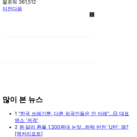
팔로워 361,512
이전
다음
많이 본 뉴스
1
"한국 쓰레기뿐, 다른 외국인들은 안 이래"…日 대표
명소 '저격'
2
원·달러 환율 1,300원대 눈앞...하락 반전 'U턴', 왜?
[앵커리포트]