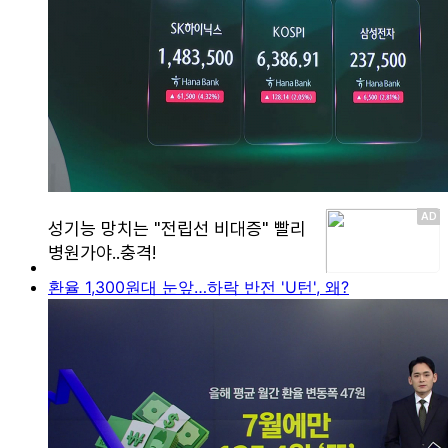
환율 1,300원대 눈앞…하락 반전 'U턴', 왜?