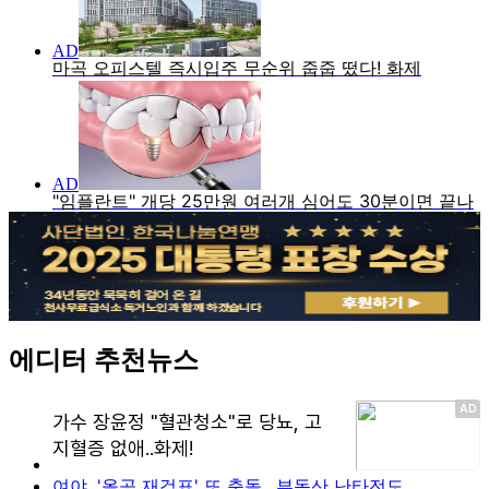
에디터 추천뉴스
여야, '올공 재검표' 또 충돌…부동산 난타전도