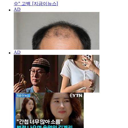
수" 고백 [지금이뉴스]