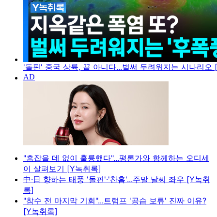
'돌핀' 중국 상륙, 끝 아니다...벌써 두려워지는 시나리오 
"흠잡을 데 없이 훌륭했다"...평론가와 함께하는 오디세
이 살펴보기 [Y녹취록]
中·日 향하는 태풍 '돌핀'·'찬홈'...주말 날씨 좌우 [Y녹취
록]
"참수 전 마지막 기회"...트럼프 '공습 보류' 진짜 이유?
[Y녹취록]