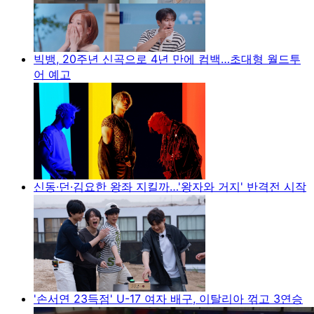
빅뱅, 20주년 신곡으로 4년 만에 컴백…초대형 월드투
어 예고
신동·던·김요한 왕좌 지킬까…'왕자와 거지' 반격전 시작
'손서연 23득점' U-17 여자 배구, 이탈리아 꺾고 3연승