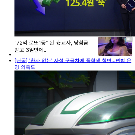
[단독] '환자 없는' 사설 구급차에 중학생 참변…편법 운
영 의혹도