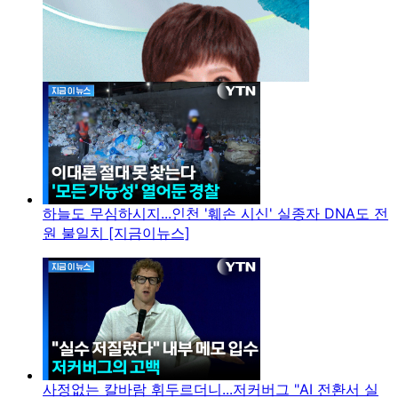
하늘도 무심하시지...인천 '훼손 시신' 실종자 DNA도 전
원 불일치 [지금이뉴스]
사정없는 칼바람 휘두르더니...저커버그 "AI 전환서 실