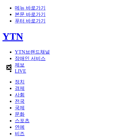
메뉴 바로가기
본문 바로가기
푸터 바로가기
YTN
YTN브랜드채널
장애인 서비스
제보
LIVE
정치
경제
사회
전국
국제
문화
스포츠
연예
비즈