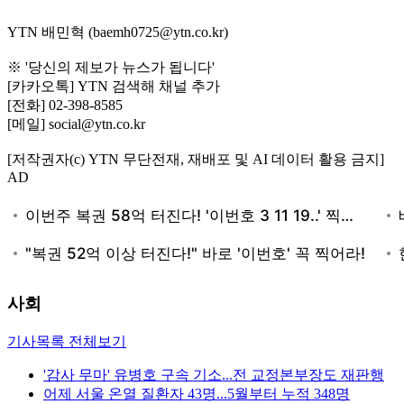
YTN 배민혁 (baemh0725@ytn.co.kr)
※ '당신의 제보가 뉴스가 됩니다'
[카카오톡] YTN 검색해 채널 추가
[전화] 02-398-8585
[메일] social@ytn.co.kr
[저작권자(c) YTN 무단전재, 재배포 및 AI 데이터 활용 금지]
AD
사회
기사목록 전체보기
'감사 무마' 유병호 구속 기소...전 교정본부장도 재판행
어제 서울 온열 질환자 43명...5월부터 누적 348명