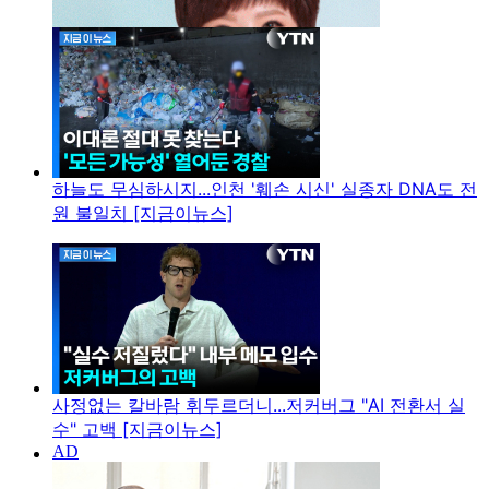
하늘도 무심하시지...인천 '훼손 시신' 실종자 DNA도 전
원 불일치 [지금이뉴스]
사정없는 칼바람 휘두르더니...저커버그 "AI 전환서 실
수" 고백 [지금이뉴스]