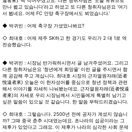
遠者來)’ 딱 적어주셨고요. 다른 청취자님은 ‘오늘 유튜브로
만나 뵙고 있습니다’라고 하셨고 또 다른 청취자님은요 ‘여기
서 뵙네요. 어제 FC 안양 축구장에서도 뵈었습니다.’
◆ 박귀빈 : 어제 축구장 가셨었나봐요?
◇ 최대호 : 어제 제주 SK하고 한 경기도 우리가 2 대 1로 역
전승했습니다.
◆ 박귀빈 : 시장님 반가워하시면서 글 남겨주셨어요. 그리고
다른 청취자님은요 ‘청년에게 희망을’ 이런 글을 주시면서 함
께 공감해 주고 계십니다. 최대호 시장의 근자열원자래(近者
悅遠者來) 오늘은 이 한자성어를 중심으로 청년 정책과 관련
해서 이야기를 자세히 나눠봤는데요. 근자열원자래(近者悅遠
者來)의 자세로 우리 시장님께서 시민들에게 특별히 남기고
싶은 말씀이 있으실 것 같습니다. 한 말씀 부탁드리겠습니다.
◇ 최대호 : 그렇습니다. 2500년 전에 공자가 계셨지 않습니
까? 그때 중국 춘추 시대였는데요. 초나라의 섭공이라는 그
제후가 있었다고 그래요. 이 제후가 나라의 심각한 사회 문제