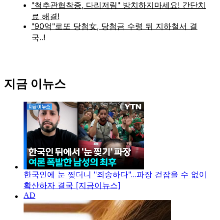
지금 이뉴스
한국인에 눈 찢더니 "죄송하다"...파장 걷잡을 수 없이
확산하자 결국 [지금이뉴스]