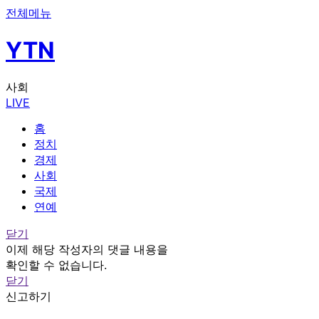
전체메뉴
YTN
사회
LIVE
홈
정치
경제
사회
국제
연예
닫기
이제 해당 작성자의 댓글 내용을
확인할 수 없습니다.
닫기
신고하기