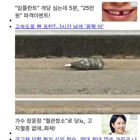
고속도로 왠 포탄?…1시간 넘게 '꼼짝 마'
국고채 담합 혐의 심의 착수…역대 최대 15조 과징금 나