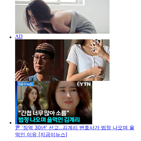
尹 '징역 30년' 선고...김계리 변호사가 법정 나오며 울
먹인 이유 [지금이뉴스]