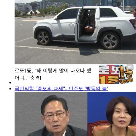
국민의힘 "증오의 과세"…민주도 '발등의 불'