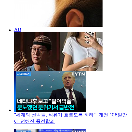
"세계의 선박들, 석유가 흐르도록 하라"...개전 106일만
에 전해진 종전합의