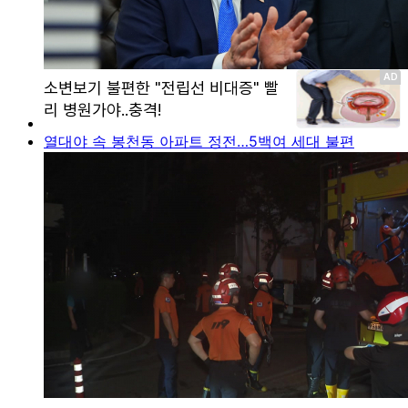
열대야 속 봉천동 아파트 정전…5백여 세대 불편