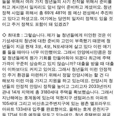
들을 위해서 여러 가지 청년들의 사기 진작을 위해서 준비를
하고 계시면서 일자리도 앞서 많이 준비하고 계셨어요. 청년
정책 사업을 위해서 총 69개 481억 원 예산 편성해서 추진하
고 있다고 하셨고요. 여기에는 당연히 일자리 정책도 있을 것
이고 주거 정책도 포함이 돼 있겠죠?
◇ 최대호 : 그렇습니다. 제가 늘 청년들에게 미안한 것은 이
기성세대의 청년에 대한 준비와 고민이 부족했기 때문에 청
년들이 지금 현재 3포, 4포, N포세대에 살고 있다 이런 얘기
를 들을 때마다 너무 미안했어요. 그래서 안양에서만큼은 정
말 청년들에게 뭔가 기회를 만들어줘야 되겠다 최근에 주택
가격이 꾸준히 상승하고 있지 않습니까? 대출을 받을 때 대출
이 이하보다도 커지고 있어요. 그래서 청년들의 이런 안정적
인 주거 환경을 마련하기 위해서 정말 안양시에는 할 건 다
해보자 이런 마음 가지고 지원을 하고 있는데요. 안양시의 청
년들의 안정적 안양시 정착을 높이고 그리고자 2033년까지
관내 14개 지역에 총 3180세대 주택을 확보했습니다. 그래서
지난해에는 호계동에 있는데 덕현지구 센텀퍼스트 아파트
105세대 그리고 비산초교주변지구에 있는 평촌 엘프라우드
아파트 133세대 입주를 완료했어요. 올해는 호계 온천지구
등 171세 입주 예정을 앞두고 있는데요. 청년 주택법의 제공