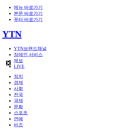
메뉴 바로가기
본문 바로가기
푸터 바로가기
YTN
YTN브랜드채널
장애인 서비스
제보
LIVE
정치
경제
사회
전국
국제
문화
스포츠
연예
비즈