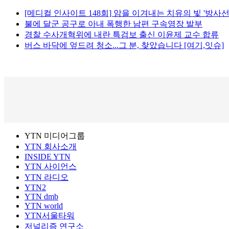
[메디컬 인사이트 148회] 암을 이겨내는 치유의 빛 '방사선
불에 달군 공구로 아내 폭행한 남편 구속영장 발부
경찰 수사개혁위에 내란 특검보 출신 이윤제 교수 합류
버스 바닥에 엎드려 청소...그 분, 찾았습니다 [여기,잇슈]
YTN 미디어그룹
YTN 회사소개
INSIDE YTN
YTN 사이언스
YTN 라디오
YTN2
YTN dmb
YTN world
YTN서울타워
저널리즘 연구소