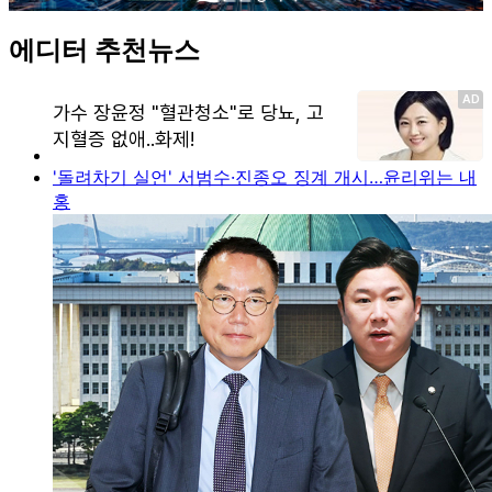
에디터 추천뉴스
'돌려차기 실언' 서범수·진종오 징계 개시…윤리위는 내
홍