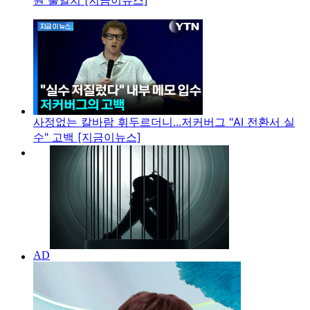
원 불일치 [지금이뉴스]
사정없는 칼바람 휘두르더니...저커버그 "AI 전환서 실
수" 고백 [지금이뉴스]