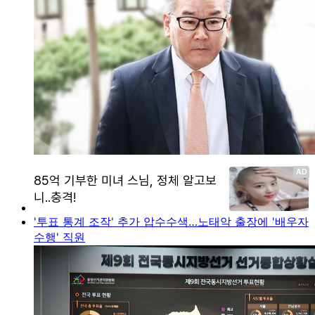
'투표 통계 조작' 추가 압수수색…노태악 출장에 '배우자
수행' 직원