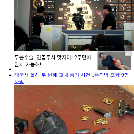
태국서 올해 두 번째 교내 총기 사건…총격범 포함 9명
사망