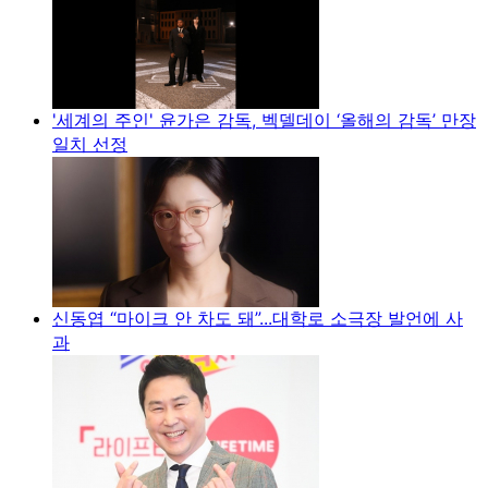
'세계의 주인' 윤가은 감독, 벡델데이 ‘올해의 감독’ 만장
일치 선정
신동엽 “마이크 안 차도 돼”...대학로 소극장 발언에 사
과