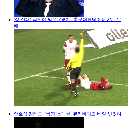
'성 접대' 심판이 맡은 7경기...축구대표팀 5승 2무 '무
패'
안효섭·칼리드, '썸띵 스페셜' 뮤직비디오 베일 벗었다