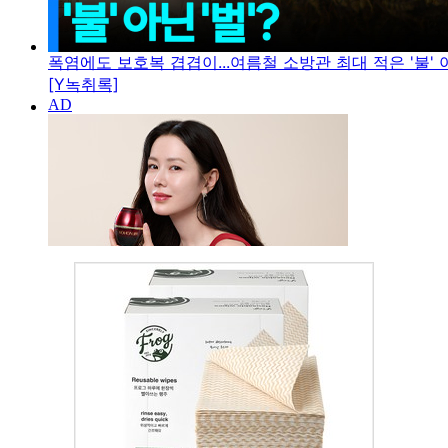
폭염에도 보호복 겹겹이...여름철 소방관 최대 적은 '불' 아
[Y녹취록]