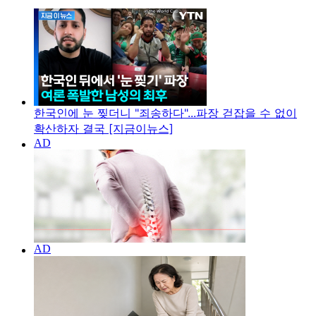
한국인에 눈 찢더니 "죄송하다"...파장 걷잡을 수 없이
확산하자 결국 [지금이뉴스]