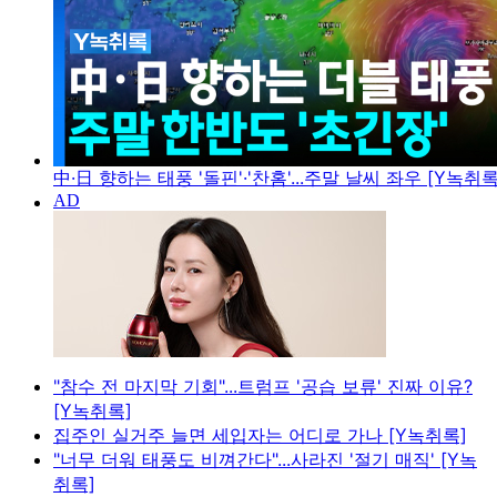
中·日 향하는 태풍 '돌핀'·'찬홈'...주말 날씨 좌우 [Y녹취록
"참수 전 마지막 기회"...트럼프 '공습 보류' 진짜 이유?
[Y녹취록]
집주인 실거주 늘면 세입자는 어디로 가나 [Y녹취록]
"너무 더워 태풍도 비껴간다"...사라진 '절기 매직' [Y녹
취록]