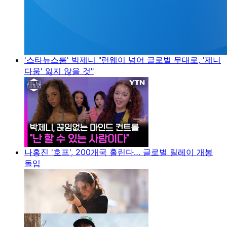
'스타뉴스룸' 박제니 "런웨이 넘어 글로벌 무대로, '제니
다움' 잃지 않을 것"
나홍진 '호프', 200개국 홀린다… 글로벌 릴레이 개봉
돌입