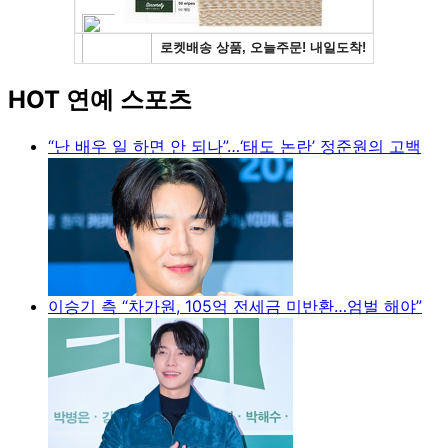
HOT 연예 스포츠
“난 배우 일 하면 안 되나”…‘태도 논란’ 정준원의 고백
이승기 측 “차가원, 105억 전세금 미반환…엄벌 해야”