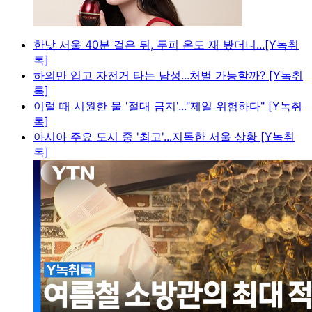
한낮 서울 40분 걸은 뒤, 두피 온도 재 봤더니...[Y녹취
록]
하의만 입고 자전거 타는 남성...처벌 가능할까? [Y녹취
록]
이럴 때 시원한 물 '절대 금지'..."제일 위험하다" [Y녹취
록]
아시아 주요 도시 중 '최고'...지독한 서울 상황 [Y녹취
록]