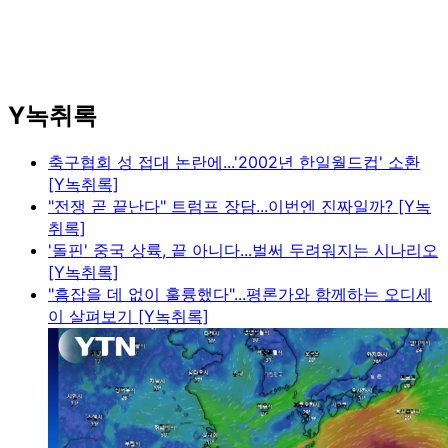
Y녹취록
축구협회 성 접대 논란에...'2002년 한일월드컵' 소환
[Y녹취록]
"전쟁 곧 끝난다" 트럼프 장담...이번엔 진짜일까? [Y녹
취록]
'돌핀' 중국 상륙, 끝 아니다...벌써 두려워지는 시나리오
[Y녹취록]
"흠잡을 데 없이 훌륭했다"...평론가와 함께하는 오디세
이 살펴보기 [Y녹취록]