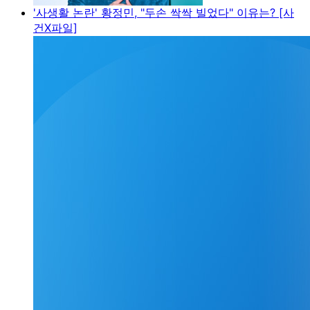
'사생활 논란' 황정민, "두손 싹싹 빌었다" 이유는? [사
건X파일]