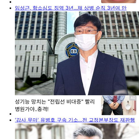
임성근, 항소심도 징역 3년…채 상병 순직 3년여 만
'감사 무마' 유병호 구속 기소…전 교정본부장도 재판행