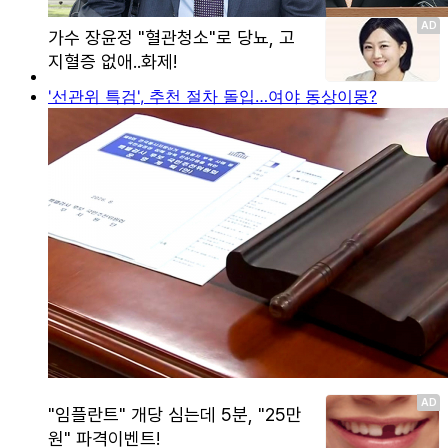
'선관위 특검', 추천 절차 돌입…여야 동상이몽?