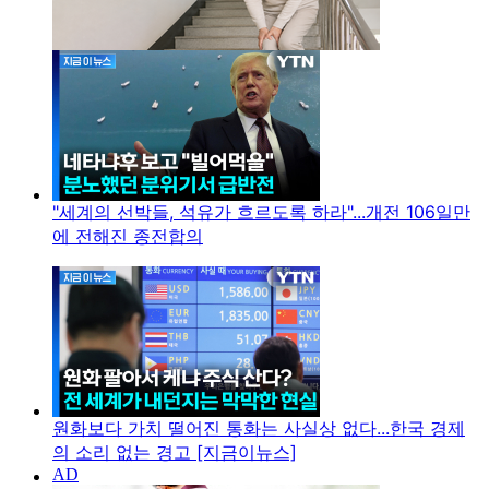
"세계의 선박들, 석유가 흐르도록 하라"...개전 106일만
에 전해진 종전합의
원화보다 가치 떨어진 통화는 사실상 없다...한국 경제
의 소리 없는 경고 [지금이뉴스]