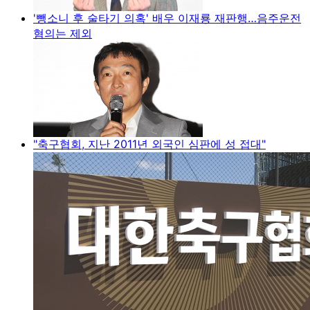
'뺑소니 후 술타기 의혹' 배우 이재룡 재판행…음주운전
혐의는 제외
"축구협회, 지난 2011년 외국인 심판에 성 접대"