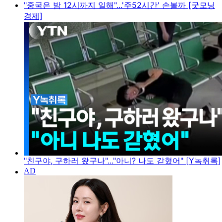
"중국은 밤 12시까지 일해"...'주52시간' 손볼까 [굿모닝
경제]
"친구야, 구하러 왔구나"..."아니? 나도 갇혔어" [Y녹취록]