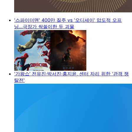
'스파이더맨' 400만 질주 vs '오디세이' 압도적 오프
닝…극장가 싹쓸이한 두 괴물
'가왕쇼’ 전유진·박서진·홍지윤, 센터 자리 위한 '관객 쟁
탈전'