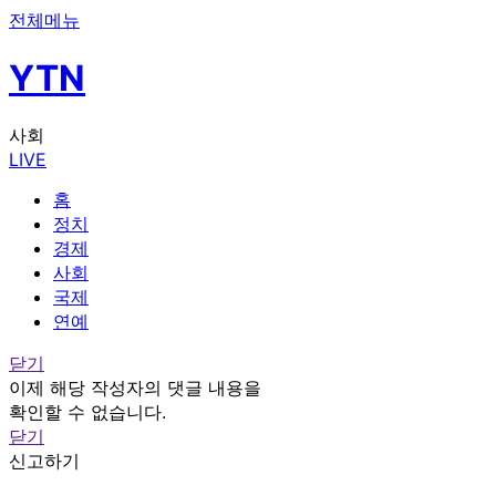
전체메뉴
YTN
사회
LIVE
홈
정치
경제
사회
국제
연예
닫기
이제 해당 작성자의 댓글 내용을
확인할 수 없습니다.
닫기
신고하기