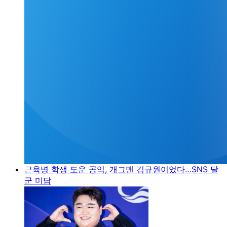
근육병 학생 도운 공익, 개그맨 김규원이었다…SNS 달
군 미담