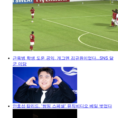
근육병 학생 도운 공익, 개그맨 김규원이었다…SNS 달
군 미담
안효섭·칼리드, '썸띵 스페셜' 뮤직비디오 베일 벗었다