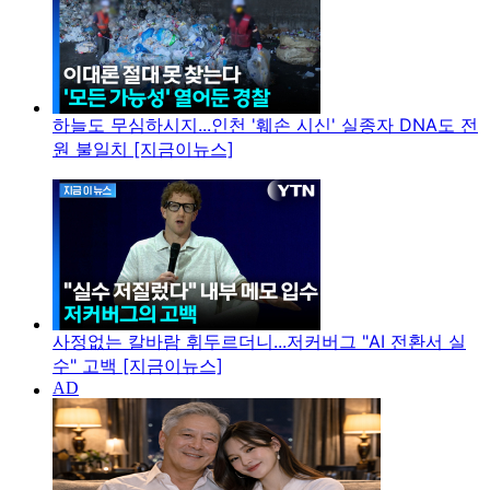
하늘도 무심하시지...인천 '훼손 시신' 실종자 DNA도 전
원 불일치 [지금이뉴스]
사정없는 칼바람 휘두르더니...저커버그 "AI 전환서 실
수" 고백 [지금이뉴스]