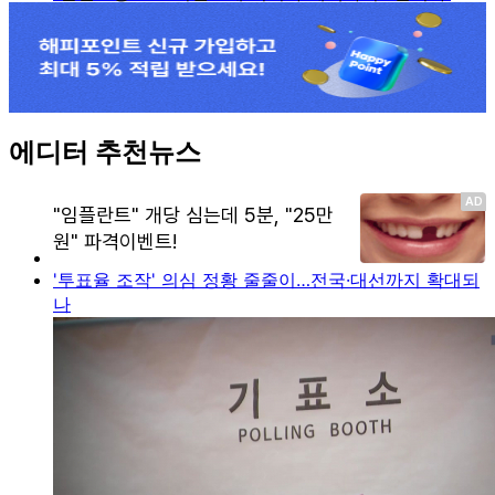
에디터 추천뉴스
'투표율 조작' 의심 정황 줄줄이…전국·대선까지 확대되
나