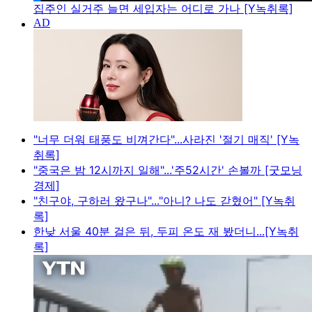
집주인 실거주 늘면 세입자는 어디로 가나 [Y녹취록]
"너무 더워 태풍도 비껴간다"...사라진 '절기 매직' [Y녹
취록]
"중국은 밤 12시까지 일해"...'주52시간' 손볼까 [굿모닝
경제]
"친구야, 구하러 왔구나"..."아니? 나도 갇혔어" [Y녹취
록]
한낮 서울 40분 걸은 뒤, 두피 온도 재 봤더니...[Y녹취
록]