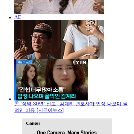
尹 '징역 30년' 선고...김계리 변호사가 법정 나오며 울
먹인 이유 [지금이뉴스]