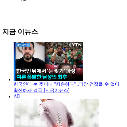
지금 이뉴스
한국인에 눈 찢더니 "죄송하다"...파장 걷잡을 수 없이
확산하자 결국 [지금이뉴스]