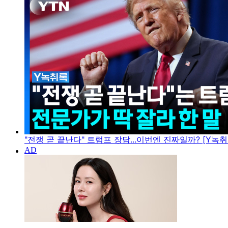
"전쟁 곧 끝난다" 트럼프 장담...이번엔 진짜일까? [Y녹취