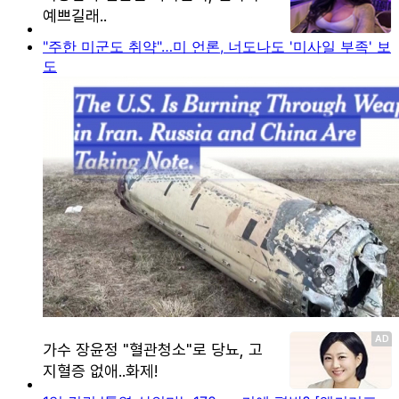
"주한 미군도 취약"…미 언론, 너도나도 '미사일 부족' 보
도