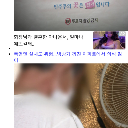
폭염엔 실내도 위험…냉방기 꺼진 아파트에서 의식 잃
어