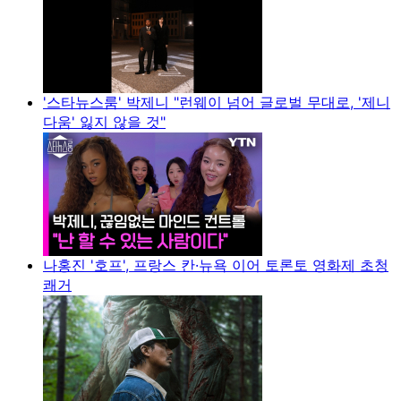
'스타뉴스룸' 박제니 "런웨이 넘어 글로벌 무대로, '제니
다움' 잃지 않을 것"
나홍진 '호프', 프랑스 칸·뉴욕 이어 토론토 영화제 초청
쾌거