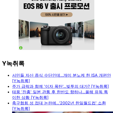
Y녹취록
서민들 자산 증식 수단인데...개미 분노케 한 ISA 개편안
[Y녹취록]
주가 급락과 함께 '이자 폭탄'...빚투의 대가? [Y녹취록]
태풍 '찬홈' 일본 관통 후 한반도 향하나...올해 유독 특
이한 상황 [Y녹취록]
축구협회 성 접대 논란에...'2002년 한일월드컵' 소환
[Y녹취록]