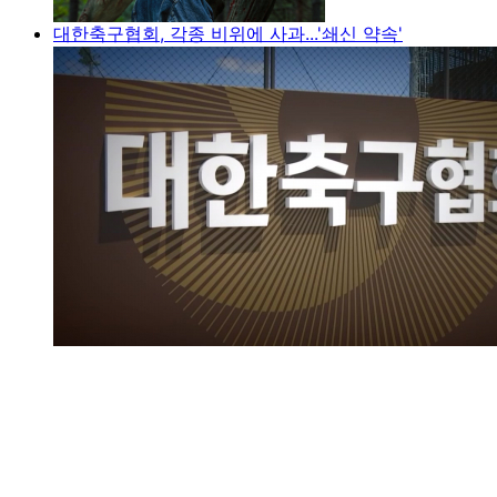
대한축구협회, 각종 비위에 사과...'쇄신 약속'