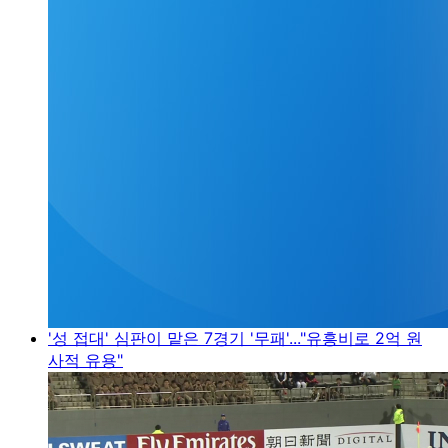
'성 접대' 심판이 맡은 7경기 '무패'..."유흥비로 2억 원
사적 유용"