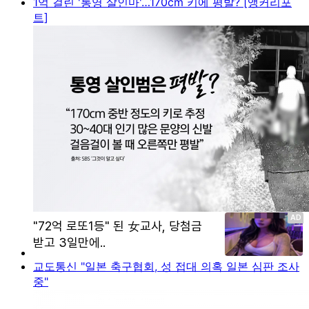
1억 걸린 '통영 살인마'…170cm 키에 평발? [앵커리포
트]
교도통신 "일본 축구협회, 성 접대 의혹 일본 심판 조사
중"