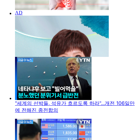
"세계의 선박들, 석유가 흐르도록 하라"...개전 106일만
에 전해진 종전합의