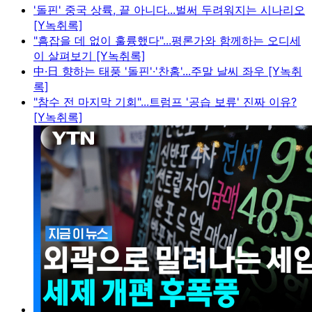
'돌핀' 중국 상륙, 끝 아니다...벌써 두려워지는 시나리오
[Y녹취록]
"흠잡을 데 없이 훌륭했다"...평론가와 함께하는 오디세
이 살펴보기 [Y녹취록]
中·日 향하는 태풍 '돌핀'·'찬홈'...주말 날씨 좌우 [Y녹취
록]
"참수 전 마지막 기회"...트럼프 '공습 보류' 진짜 이유?
[Y녹취록]