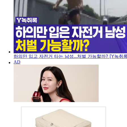
하의만 입고 자전거 타는 남성...처벌 가능할까? [Y녹취록