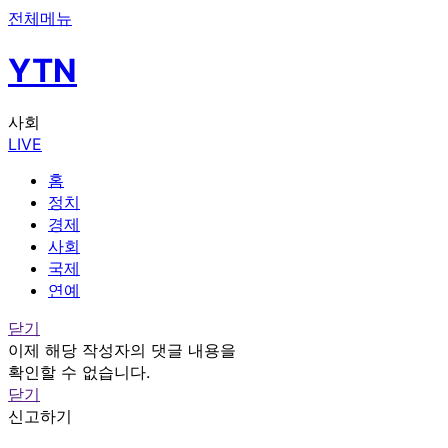
전체메뉴
YTN
사회
LIVE
홈
정치
경제
사회
국제
연예
닫기
이제 해당 작성자의 댓글 내용을
확인할 수 없습니다.
닫기
신고하기