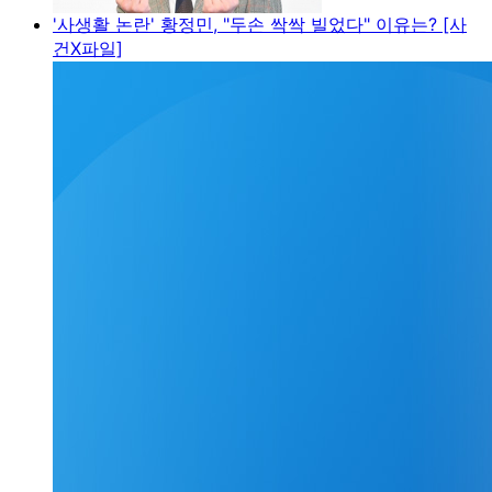
'사생활 논란' 황정민, "두손 싹싹 빌었다" 이유는? [사
건X파일]