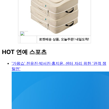
HOT 연예 스포츠
'가왕쇼’ 전유진·박서진·홍지윤, 센터 자리 위한 '관객 쟁
탈전'