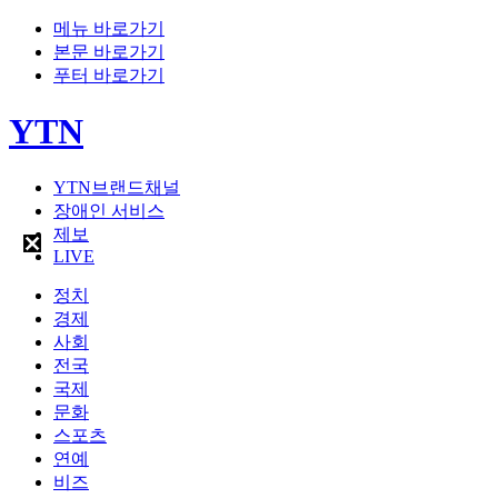
메뉴 바로가기
본문 바로가기
푸터 바로가기
YTN
YTN브랜드채널
장애인 서비스
제보
LIVE
정치
경제
사회
전국
국제
문화
스포츠
연예
비즈