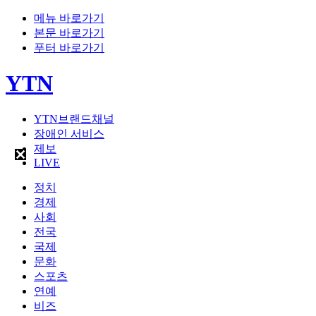
메뉴 바로가기
본문 바로가기
푸터 바로가기
YTN
YTN브랜드채널
장애인 서비스
제보
LIVE
정치
경제
사회
전국
국제
문화
스포츠
연예
비즈