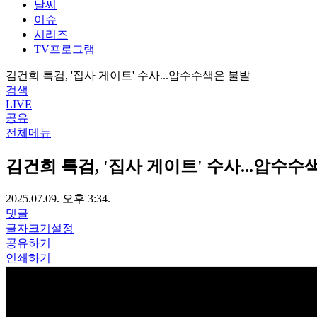
날씨
이슈
시리즈
TV프로그램
김건희 특검, '집사 게이트' 수사...압수수색은 불발
검색
LIVE
공유
전체메뉴
김건희 특검, '집사 게이트' 수사...압수수
2025.07.09. 오후 3:34.
댓글
글자크기설정
공유하기
인쇄하기