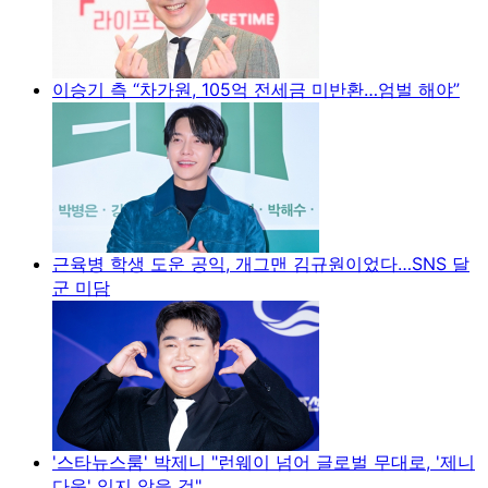
이승기 측 “차가원, 105억 전세금 미반환…엄벌 해야”
근육병 학생 도운 공익, 개그맨 김규원이었다…SNS 달
군 미담
'스타뉴스룸' 박제니 "런웨이 넘어 글로벌 무대로, '제니
다움' 잃지 않을 것"