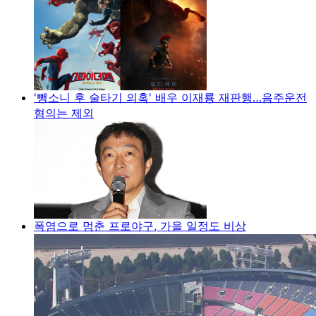
'뺑소니 후 술타기 의혹' 배우 이재룡 재판행…음주운전
혐의는 제외
폭염으로 멈춘 프로야구, 가을 일정도 비상