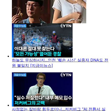
하늘도 무심하시지...인천 '훼손 시신' 실종자 DNA도 전
원 불일치 [지금이뉴스]
사정없는 칼바람 휘두르더니...저커버그 "AI 전환서 실