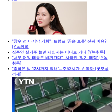
"참수 전 마지막 기회"...트럼프 '공습 보류' 진짜 이유?
[Y녹취록]
집주인 실거주 늘면 세입자는 어디로 가나 [Y녹취록]
"너무 더워 태풍도 비껴간다"...사라진 '절기 매직' [Y녹
취록]
"중국은 밤 12시까지 일해"...'주52시간' 손볼까 [굿모닝
경제]