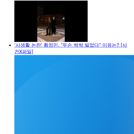
'사생활 논란' 황정민, "두손 싹싹 빌었다" 이유는? [사
건X파일]