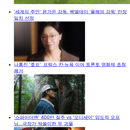
'세계의 주인' 윤가은 감독, 벡델데이 ‘올해의 감독’ 만장
일치 선정
나홍진 '호프', 프랑스 칸·뉴욕 이어 토론토 영화제 초청
쾌거
'스파이더맨' 400만 질주 vs '오디세이' 압도적 오프
닝…극장가 싹쓸이한 두 괴물