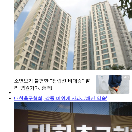
대한축구협회, 각종 비위에 사과…'쇄신 약속'