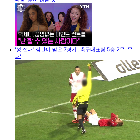
'성 접대' 심판이 맡은 7경기...축구대표팀 5승 2무 '무
패'