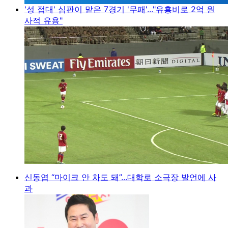
'성 접대' 심판이 맡은 7경기 '무패'..."유흥비로 2억 원
사적 유용"
신동엽 “마이크 안 차도 돼”...대학로 소극장 발언에 사
과