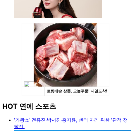
HOT 연예 스포츠
'가왕쇼’ 전유진·박서진·홍지윤, 센터 자리 위한 '관객 쟁
탈전'