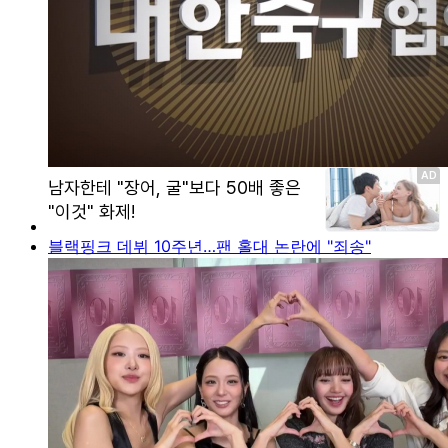
블랙핑크 데뷔 10주년…팬 홀대 논란에 "죄송"