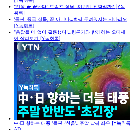
[Y녹취록]
"전쟁 곧 끝난다" 트럼프 장담...이번엔 진짜일까? [Y녹
취록]
'돌핀' 중국 상륙, 끝 아니다...벌써 두려워지는 시나리오
[Y녹취록]
"흠잡을 데 없이 훌륭했다"...평론가와 함께하는 오디세
이 살펴보기 [Y녹취록]
中·日 향하는 태풍 '돌핀'·'찬홈'...주말 날씨 좌우 [Y녹취록