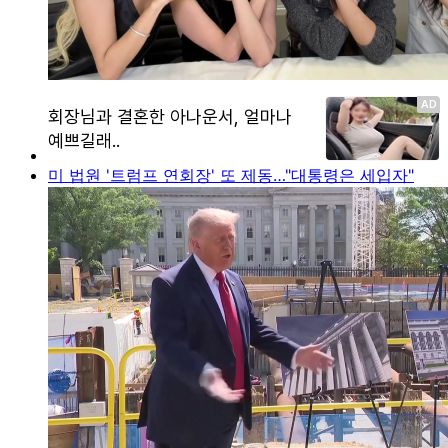
미 법원 '트럼프 연회장' 또 제동…"대통령은 세입자"