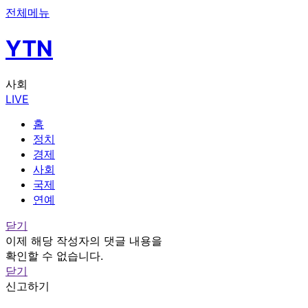
전체메뉴
YTN
사회
LIVE
홈
정치
경제
사회
국제
연예
닫기
이제 해당 작성자의 댓글 내용을
확인할 수 없습니다.
닫기
신고하기