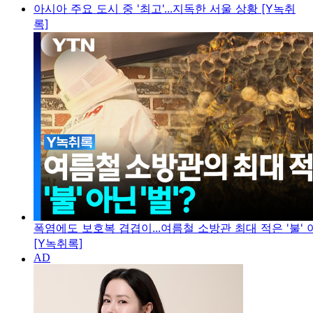
아시아 주요 도시 중 '최고'...지독한 서울 상황 [Y녹취
록]
폭염에도 보호복 겹겹이...여름철 소방관 최대 적은 '불' 아
[Y녹취록]