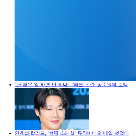
“난 배우 일 하면 안 되나”…‘태도 논란’ 정준원의 고백
안효섭·칼리드, '썸띵 스페셜' 뮤직비디오 베일 벗었다