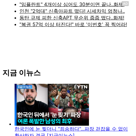
AD
지금 이뉴스
한국인에 눈 찢더니 "죄송하다"...파장 걷잡을 수 없이
확산하자 결국 [지금이뉴스]