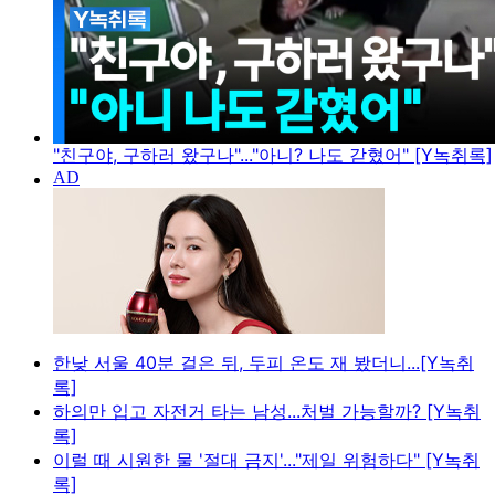
"친구야, 구하러 왔구나"..."아니? 나도 갇혔어" [Y녹취록]
한낮 서울 40분 걸은 뒤, 두피 온도 재 봤더니...[Y녹취
록]
하의만 입고 자전거 타는 남성...처벌 가능할까? [Y녹취
록]
이럴 때 시원한 물 '절대 금지'..."제일 위험하다" [Y녹취
록]