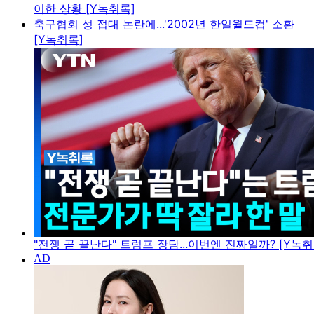
이한 상황 [Y녹취록]
축구협회 성 접대 논란에...'2002년 한일월드컵' 소환
[Y녹취록]
"전쟁 곧 끝난다" 트럼프 장담...이번엔 진짜일까? [Y녹취