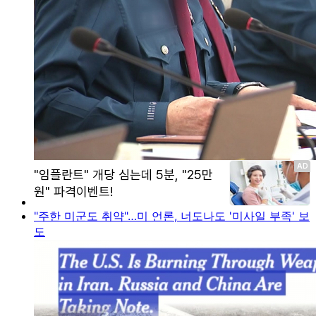
"주한 미군도 취약"…미 언론, 너도나도 '미사일 부족' 보
도