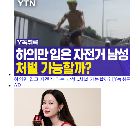
하의만 입고 자전거 타는 남성...처벌 가능할까? [Y녹취록