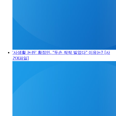
'사생활 논란' 황정민, "두손 싹싹 빌었다" 이유는? [사
건X파일]