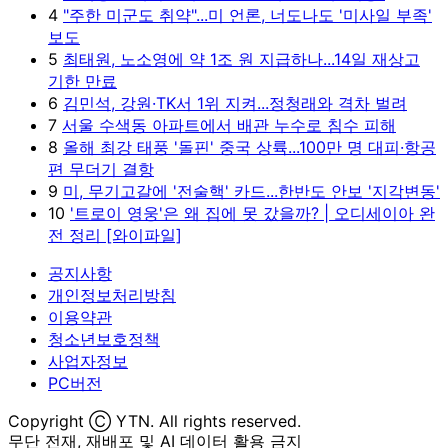
4
"주한 미군도 취약"...미 언론, 너도나도 '미사일 부족'
보도
5
최태원, 노소영에 약 1조 원 지급하나...14일 재상고
기한 만료
6
김민석, 강원·TK서 1위 지켜...정청래와 격차 벌려
7
서울 수색동 아파트에서 배관 누수로 침수 피해
8
올해 최강 태풍 '돌핀' 중국 상륙...100만 명 대피·항공
편 무더기 결항
9
미, 무기고갈에 '전술핵' 카드...한반도 안보 '지각변동'
10
'트로이 영웅'은 왜 집에 못 갔을까? | 오디세이아 완
전 정리 [와이파일]
공지사항
개인정보처리방침
이용약관
청소년보호정책
사업자정보
PC버전
Copyright Ⓒ YTN. All rights reserved.
무단 전재, 재배포 및 AI 데이터 활용 금지