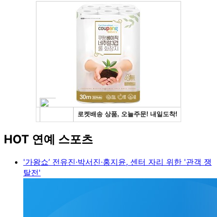
HOT 연예 스포츠
'가왕쇼’ 전유진·박서진·홍지윤, 센터 자리 위한 '관객 쟁
탈전'