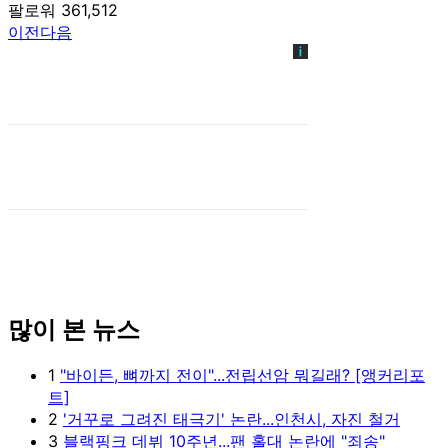
팔로워 361,512
이전
다음
많이 본 뉴스
1
"바이든, 뼈까지 전이"...전립선암 뭐길래? [앵커리포
트]
2
'거꾸로 그려진 태극기' 논란...인천시, 자진 철거
3
블랙핑크 데뷔 10주년...팬 홀대 논란에 "죄송"