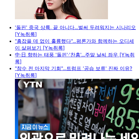
'돌핀' 중국 상륙, 끝 아니다...벌써 두려워지는 시나리오
[Y녹취록]
"흠잡을 데 없이 훌륭했다"...평론가와 함께하는 오디세
이 살펴보기 [Y녹취록]
中·日 향하는 태풍 '돌핀'·'찬홈'...주말 날씨 좌우 [Y녹취
록]
"참수 전 마지막 기회"...트럼프 '공습 보류' 진짜 이유?
[Y녹취록]