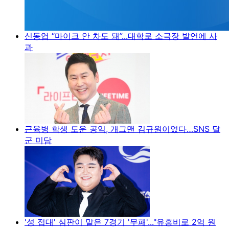
신동엽 “마이크 안 차도 돼”...대학로 소극장 발언에 사
과
근육병 학생 도운 공익, 개그맨 김규원이었다…SNS 달
군 미담
'성 접대' 심판이 맡은 7경기 '무패'..."유흥비로 2억 원