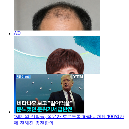
"세계의 선박들, 석유가 흐르도록 하라"...개전 106일만
에 전해진 종전합의