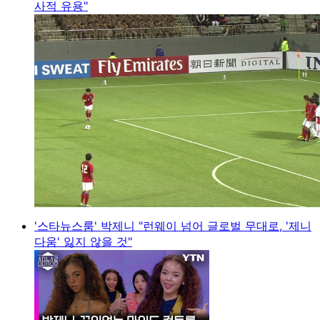
사적 유용"
'스타뉴스룸' 박제니 "런웨이 넘어 글로벌 무대로, '제니
다움' 잃지 않을 것"