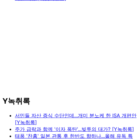
Y녹취록
서민들 자산 증식 수단인데...개미 분노케 한 ISA 개편안
[Y녹취록]
주가 급락과 함께 '이자 폭탄'...빚투의 대가? [Y녹취록]
태풍 '찬홈' 일본 관통 후 한반도 향하나...올해 유독 특