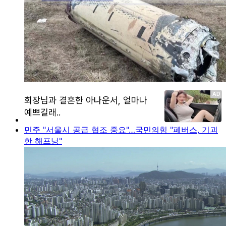
민주 "서울시 공급 협조 중요"…국민의힘 "폐버스, 기괴
한 해프닝"