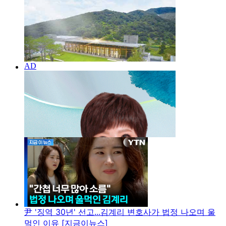
尹 '징역 30년' 선고...김계리 변호사가 법정 나오며 울
먹인 이유 [지금이뉴스]