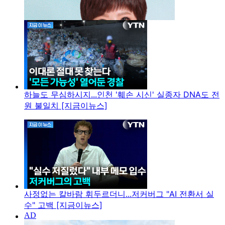
하늘도 무심하시지...인천 '훼손 시신' 실종자 DNA도 전
원 불일치 [지금이뉴스]
사정없는 칼바람 휘두르더니...저커버그 "AI 전환서 실
수" 고백 [지금이뉴스]