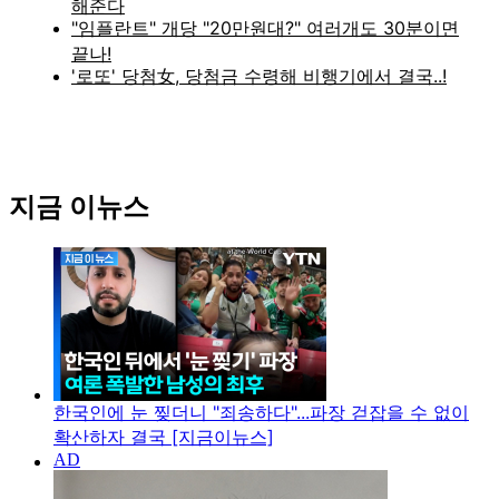
지금 이뉴스
한국인에 눈 찢더니 "죄송하다"...파장 걷잡을 수 없이
확산하자 결국 [지금이뉴스]