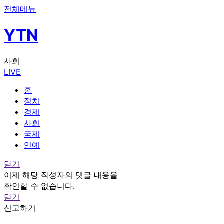
전체메뉴
YTN
사회
LIVE
홈
정치
경제
사회
국제
연예
닫기
이제 해당 작성자의 댓글 내용을
확인할 수 없습니다.
닫기
신고하기